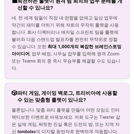
💼
회전하는 룰렛이 원격 팀 회의와 업무 분배를 개
선할 수 있나요?
네. 전 세계 팀들이 직장 내 편향을 없애고 일상 업무에
약간의 재미를 더하기 위해 저희의 무작위 룰렛을 사용
합니다. 회사 디렉터리나 애자일 스프린트 팀을 룰렛에
불러와 다음 스탠드업 발표자를 완전히 무작위로 정할
수 있습니다. 또한
최대 1,000개의 복잡한 브레인스토밍
아이디어
, 업무 배정, 사무실 잡무를 입력해 원격 Zoom
또는 Teams 회의 중 즉시 무승부를 해결할 수도 있습니
다.
🎲
파티 게임, 게이밍 백로그, 트리비아에 사용할
수 있는 맞춤형 룰렛이 있나요?
물론입니다. 맞춤 파티 룰렛을 만들어 어떤 모임도 인터
랙티브한 이벤트로 바꿔보세요. 저희 도구는 Twister 같
은 실제 게임, 짜릿한 진실 혹은 도전의 밤, 또는 지역 자
선
tombolas
의 디지털 동반자로 완벽하게 작동합니다.