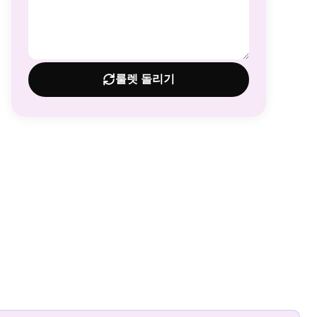
룰렛 돌리기