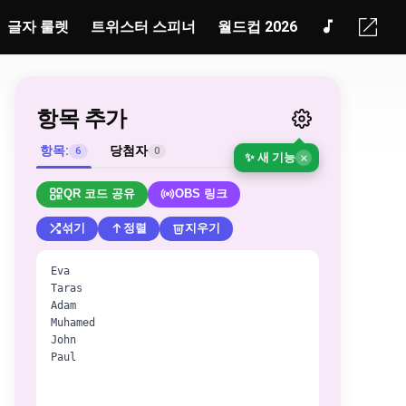
글자 룰렛
트위스터 스피너
월드컵 2026
항목 추가
항목:
당첨자
6
0
✨ 새 기능
×
QR 코드 공유
OBS 링크
섞기
정렬
지우기