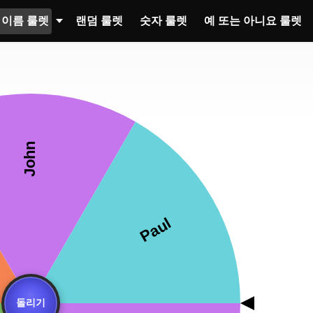
이름 룰렛
랜덤 룰렛
숫자 룰렛
예 또는 아니요 룰렛