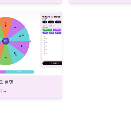
요 룰렛
기