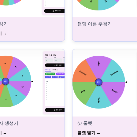
성기
랜덤 이름 추첨기
기
자 생성기
샷 룰렛
기
룰렛 열기