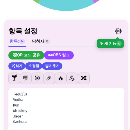
항목 설정
항목:
당첨자
6
0
✨ 새 기능
×
QR 코드 공유
OBS 링크
섞기
정렬
지우기
🍸
💬
🎯
🎉
🔥
💪
🔀