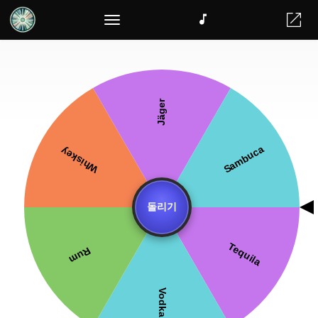
랜덤 팀 나누기