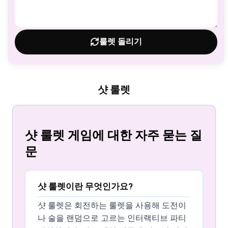
룰렛 돌리기
샷 룰렛
샷 룰렛 게임에 대한 자주 묻는 질
문
샷 룰렛이란 무엇인가요?
샷 룰렛은 회전하는 룰렛을 사용해 도전이
나 술을 랜덤으로 고르는 인터랙티브 파티