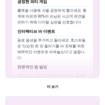
우리 그룹에 맞게 옵션을 커스터마이즈
공정한 파티 게임
할 수 있나요?
룰렛을 사용해 샷을 공정하게 뽑으세요. 통
파티 분위기에 맞게 목록을 완전히 편집할
계에 따르면 80%의 손님은 사교적 편견을
수 있습니다. 그룹 역학에 대한 연구에 따르
피하기 위해 디지털 심판을 선호합니다.
면 개인화된 게임은 사교 모임에서 훨씬 더
인터랙티브 바 이벤트
높은 참여를 이끌어냅니다.
음료 옵션을 추가하고 돌리세요. 호스트들
이전 라운드의 승자를 볼 수 있는 방법이
은 '단순한 한 잔 돌리기를 바 전체를 위한
있나요?
매력적인 이벤트로 바꿔놓는다'고 말합니
네, '당첨자' 탭을 확인하여 모든 결과를 추
다.
적할 수 있습니다. 이로써 더 나은 게임 흐
전문적인 팀 빌딩
름이 가능하고 모든 플레이어에게 100% 투
명성이 보장됩니다.
랜덤 사교 과제로 어색함을 깨세요. 연구에
따르면 함께 웃는 것은 팀 결속력을 30% 이
이 도구는 무료인가요?
더 보기
상 높입니다.
네. 게임은 무료이며 계정이 필요 없습니다.
맞춤형 챌린지
이 '마찰 없는' 디자인은 그룹이 즉흥적인
게임 나이트에 저희 룰렛을 선택하는 주요