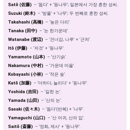
Satō (佐藤)
– ‘돕다’ + ‘등나무’; 일본에서 가장 흔한 성씨.
Suzuki (鈴木)
– ‘방울’ + ‘나무’; 두 번째로 흔한 성씨.
Takahashi (高橋)
– ‘높은 다리’.
Tanaka (田中)
– ‘논 한가운데’.
Watanabe (渡辺)
– ‘건너감, 나루’ + ‘근처’.
Itō (伊藤)
– ‘저것’ + ‘등나무’.
Yamamoto (山本)
– ‘산기슭’.
Nakamura (中村)
– ‘가운데 마을’.
Kobayashi (小林)
– ‘작은 숲’.
Katō (加藤)
– ‘더하다, 늘리다’ + ‘등나무’.
Yoshida (吉田)
– ‘길한 논’.
Yamada (山田)
– ‘산의 논’.
Sasaki (佐々木)
– ‘돕다’(반복) + ‘나무’.
Yamaguchi (山口)
– ‘산 어귀, 산의 입’.
Saitō (斎藤)
– ‘정화, 제사’ + ‘등나무’.