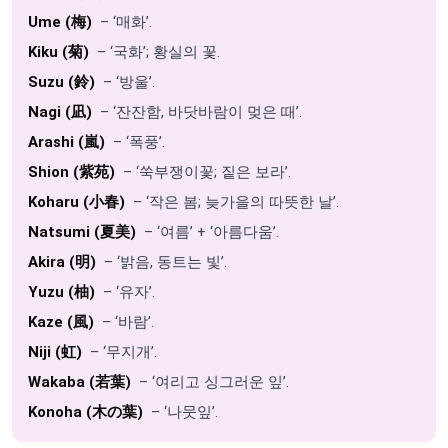
Ume (梅)
– ‘매화’.
Kiku (菊)
– ‘국화’; 황실의 꽃.
Suzu (鈴)
– ‘방울’.
Nagi (凪)
– ‘잔잔함, 바닷바람이 멎은 때’.
Arashi (嵐)
– ‘폭풍’.
Shion (紫苑)
– ‘쑥부쟁이꽃; 짙은 보라’.
Koharu (小春)
– ‘작은 봄; 늦가을의 따뜻한 날’.
Natsumi (夏美)
– ‘여름’ + ‘아름다움’.
Akira (明)
– ‘밝음, 동트는 빛’.
Yuzu (柚)
– ‘유자’.
Kaze (風)
– ‘바람’.
Niji (虹)
– ‘무지개’.
Wakaba (若葉)
– ‘여리고 싱그러운 잎’.
Konoha (木の葉)
– ‘나뭇잎’.