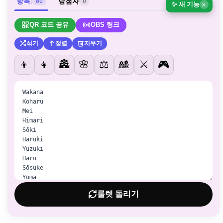
항목:
당첨자
80
0
✨ 새 기능
×
QR 코드 공유
OBS 링크
섞기
정렬
지우기
👦
👧
🏯
🌸
⚖️
🎎
⚔️
🎮
룰렛 돌리기