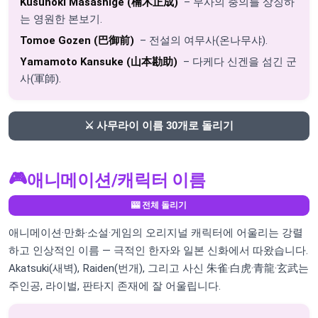
Kusunoki Masashige (楠木正成)
– 무사의 충의를 상징하
는 영원한 본보기.
Tomoe Gozen (巴御前)
– 전설의 여무사(온나무샤).
Yamamoto Kansuke (山本勘助)
– 다케다 신겐을 섬긴 군
사(軍師).
⚔️ 사무라이 이름 30개로 돌리기
🎮
애니메이션/캐릭터 이름
🎰 전체 돌리기
애니메이션·만화·소설·게임의 오리지널 캐릭터에 어울리는 강렬
하고 인상적인 이름 — 극적인 한자와 일본 신화에서 따왔습니다.
Akatsuki(새벽), Raiden(번개), 그리고 사신 朱雀·白虎·青龍·玄武는
주인공, 라이벌, 판타지 존재에 잘 어울립니다.