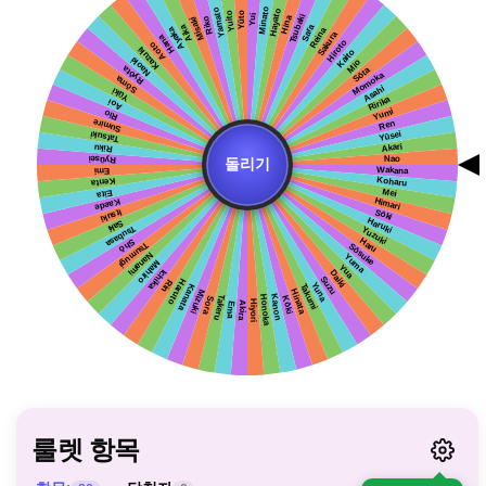
룰렛 항목