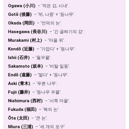
Ogawa (小川)
– ‘작은 강, 시내’.
Gotō (後藤)
– ‘뒤, 나중’ + ‘등나무’.
Okada (岡田)
– ‘언덕의 논’.
Hasegawa (長谷川)
– ‘긴 골짜기의 강’.
Murakami (村上)
– ‘마을 위’.
Kondō (近藤)
– ‘가깝다’ + ‘등나무’.
Ishii (石井)
– ‘돌우물’.
Sakamoto (坂本)
– ‘비탈 밑동’.
Endō (遠藤)
– ‘멀다’ + ‘등나무’.
Aoki (青木)
– ‘푸른 나무’.
Fujii (藤井)
– ‘등나무 우물’.
Nishimura (西村)
– ‘서쪽 마을’.
Fukuda (福田)
– ‘복의 논’.
Ōta (太田)
– ‘큰 논’.
Miura (三浦)
– ‘세 개의 포구’.