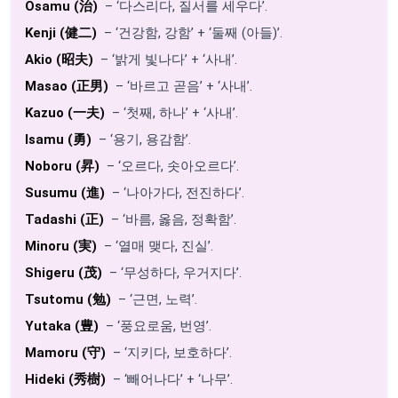
Osamu (治)
– ‘다스리다, 질서를 세우다’.
Kenji (健二)
– ‘건강함, 강함’ + ‘둘째 (아들)’.
Akio (昭夫)
– ‘밝게 빛나다’ + ‘사내’.
Masao (正男)
– ‘바르고 곧음’ + ‘사내’.
Kazuo (一夫)
– ‘첫째, 하나’ + ‘사내’.
Isamu (勇)
– ‘용기, 용감함’.
Noboru (昇)
– ‘오르다, 솟아오르다’.
Susumu (進)
– ‘나아가다, 전진하다’.
Tadashi (正)
– ‘바름, 옳음, 정확함’.
Minoru (実)
– ‘열매 맺다, 진실’.
Shigeru (茂)
– ‘무성하다, 우거지다’.
Tsutomu (勉)
– ‘근면, 노력’.
Yutaka (豊)
– ‘풍요로움, 번영’.
Mamoru (守)
– ‘지키다, 보호하다’.
Hideki (秀樹)
– ‘빼어나다’ + ‘나무’.