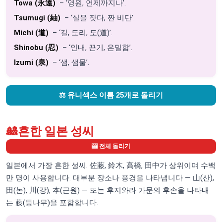
Towa (永遠)
– ‘영원, 언제까지나’.
Tsumugi (紬)
– ‘실을 잣다, 짠 비단’.
Michi (道)
– ‘길, 도리, 도(道)’.
Shinobu (忍)
– ‘인내, 끈기, 은밀함’.
Izumi (泉)
– ‘샘, 샘물’.
⚖️ 유니섹스 이름 25개로 돌리기
🎎
흔한 일본 성씨
🎰 전체 돌리기
일본에서 가장 흔한 성씨. 佐藤, 鈴木, 高橋, 田中가 상위이며 수백
만 명이 사용합니다. 대부분 장소나 풍경을 나타냅니다 — 山(산),
田(논), 川(강), 本(근원) — 또는 후지와라 가문의 후손을 나타내
는 藤(등나무)을 포함합니다.