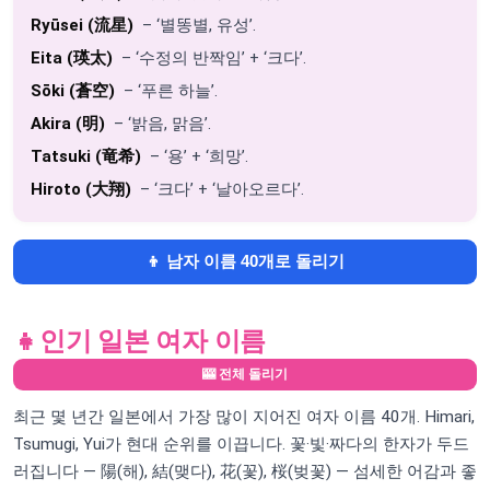
Ryūsei (流星)
– ‘별똥별, 유성’.
Eita (瑛太)
– ‘수정의 반짝임’ + ‘크다’.
Sōki (蒼空)
– ‘푸른 하늘’.
Akira (明)
– ‘밝음, 맑음’.
Tatsuki (竜希)
– ‘용’ + ‘희망’.
Hiroto (大翔)
– ‘크다’ + ‘날아오르다’.
👦 남자 이름 40개로 돌리기
👧
인기 일본 여자 이름
🎰 전체 돌리기
최근 몇 년간 일본에서 가장 많이 지어진 여자 이름 40개. Himari,
Tsumugi, Yui가 현대 순위를 이끕니다. 꽃·빛·짜다의 한자가 두드
러집니다 — 陽(해), 結(맺다), 花(꽃), 桜(벚꽃) — 섬세한 어감과 좋