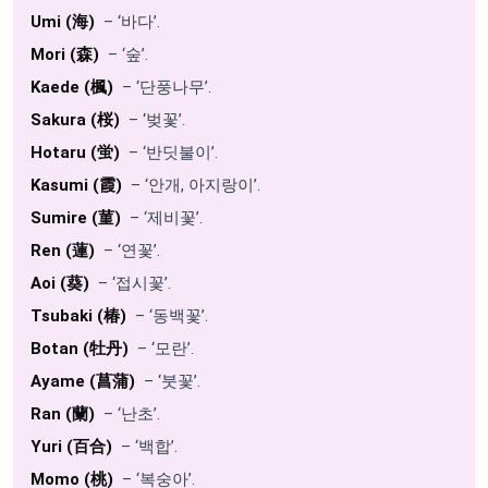
Umi (海)
– ‘바다’.
Mori (森)
– ‘숲’.
Kaede (楓)
– ‘단풍나무’.
Sakura (桜)
– ‘벚꽃’.
Hotaru (蛍)
– ‘반딧불이’.
Kasumi (霞)
– ‘안개, 아지랑이’.
Sumire (菫)
– ‘제비꽃’.
Ren (蓮)
– ‘연꽃’.
Aoi (葵)
– ‘접시꽃’.
Tsubaki (椿)
– ‘동백꽃’.
Botan (牡丹)
– ‘모란’.
Ayame (菖蒲)
– ‘붓꽃’.
Ran (蘭)
– ‘난초’.
Yuri (百合)
– ‘백합’.
Momo (桃)
– ‘복숭아’.