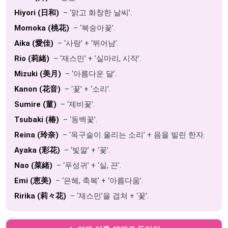
Hiyori (日和)
– ‘맑고 화창한 날씨’.
Momoka (桃花)
– ‘복숭아꽃’.
Aika (愛佳)
– ‘사랑’ + ‘뛰어남’.
Rio (莉緒)
– ‘재스민’ + ‘실마리, 시작’.
Mizuki (美月)
– ‘아름다운 달’.
Kanon (花音)
– ‘꽃’ + ‘소리’.
Sumire (菫)
– ‘제비꽃’.
Tsubaki (椿)
– ‘동백꽃’.
Reina (玲奈)
– ‘옥구슬이 울리는 소리’ + 음을 빌린 한자.
Ayaka (彩花)
– ‘빛깔’ + ‘꽃’.
Nao (菜緒)
– ‘푸성귀’ + ‘실, 끈’.
Emi (恵美)
– ‘은혜, 축복’ + ‘아름다움’.
Ririka (莉々花)
– ‘재스민’을 겹쳐 + ‘꽃’.