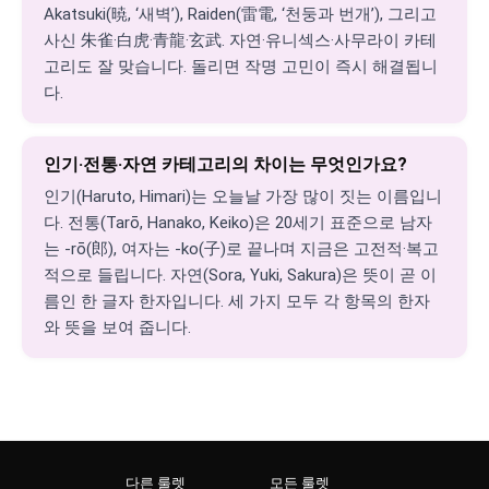
Akatsuki(暁, ‘새벽’), Raiden(雷電, ‘천둥과 번개’), 그리고
사신 朱雀·白虎·青龍·玄武. 자연·유니섹스·사무라이 카테
고리도 잘 맞습니다. 돌리면 작명 고민이 즉시 해결됩니
다.
인기·전통·자연 카테고리의 차이는 무엇인가요?
인기(Haruto, Himari)는 오늘날 가장 많이 짓는 이름입니
다. 전통(Tarō, Hanako, Keiko)은 20세기 표준으로 남자
는 -rō(郎), 여자는 -ko(子)로 끝나며 지금은 고전적·복고
적으로 들립니다. 자연(Sora, Yuki, Sakura)은 뜻이 곧 이
름인 한 글자 한자입니다. 세 가지 모두 각 항목의 한자
와 뜻을 보여 줍니다.
다른 룰렛
모든 룰렛