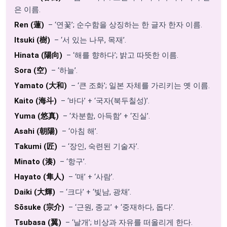
은 이름.
Ren (蓮)
– ‘연꽃’; 순수함을 상징하는 한 글자 한자 이름.
Itsuki (樹)
– ‘서 있는 나무, 목재’.
Hinata (陽向)
– ‘해를 향하다’; 밝고 따뜻한 이름.
Sora (空)
– ‘하늘’.
Yamato (大和)
– ‘큰 조화’; 일본 자체를 가리키는 옛 이름.
Kaito (海斗)
– ‘바다’ + ‘국자(북두칠성)’.
Yuma (悠真)
– ‘차분함, 아득함’ + ‘진실’.
Asahi (朝陽)
– ‘아침 해’.
Takumi (匠)
– ‘장인, 숙련된 기술자’.
Minato (湊)
– ‘항구’.
Hayato (隼人)
– ‘매’ + ‘사람’.
Daiki (大輝)
– ‘크다’ + ‘빛남, 광채’.
Sōsuke (宗介)
– ‘근원, 종교’ + ‘중재하다, 돕다’.
Tsubasa (翼)
– ‘날개’; 비상과 자유를 떠올리게 한다.