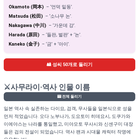
Okamoto (岡本)
– ‘언덕 밑동’.
Matsuda (松田)
– ‘소나무 논’.
Nakagawa (中川)
– ‘가운데 강’.
Harada (原田)
– ‘들판, 벌판’ + ‘논’.
Kaneko (金子)
– ‘금’ + ‘아이’.
🎎 성씨 50개로 돌리기
⚔️
사무라이·역사 인물 이름
🎰 전체 돌리기
일본 역사 속 실존하는 다이묘, 검객, 무사들을 일본식으로 성을
먼저 적었습니다. 오다 노부나가, 도요토미 히데요시, 도쿠가와
이에야스는 나라를 통일했고, 미야모토 무사시와 신센구미 대장
들은 검의 전설이 되었습니다. 역사 팬과 시대물 캐릭터 작명에