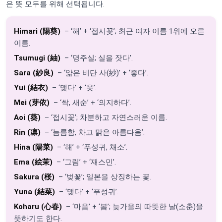
은 뜻 모두를 위해 선택됩니다.
Himari (陽葵)
– ‘해’ + ‘접시꽃’; 최근 여자 이름 1위에 오른
이름.
Tsumugi (紬)
– ‘명주실; 실을 잣다’.
Sara (紗良)
– ‘얇은 비단 사(紗)’ + ‘좋다’.
Yui (結衣)
– ‘맺다’ + ‘옷’.
Mei (芽依)
– ‘싹, 새순’ + ‘의지하다’.
Aoi (葵)
– ‘접시꽃’; 차분하고 자연스러운 이름.
Rin (凛)
– ‘늠름함, 차고 맑은 아름다움’.
Hina (陽菜)
– ‘해’ + ‘푸성귀, 채소’.
Ema (絵茉)
– ‘그림’ + ‘재스민’.
Sakura (桜)
– ‘벚꽃’; 일본을 상징하는 꽃.
Yuna (結菜)
– ‘맺다’ + ‘푸성귀’.
Koharu (心春)
– ‘마음’ + ‘봄’; 늦가을의 따뜻한 날(소춘)을
뜻하기도 한다.