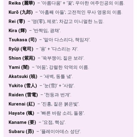
Reika (麗華)
– ‘아름다움’ + ‘꽃’; 우아한 여주인공의 이름.
Kurō (九郎)
– ‘아홉째 아들’; 고전적인 무사 영웅의 이름.
Rei (零)
– ‘영(零), 제로’; 차갑고 미니멀한 느낌.
Kira (輝)
– ‘반짝임, 광채’.
Tsukasa (司)
– ‘맡아 다스리다, 책임자’.
Ryūji (竜司)
– ‘용’ + ‘다스리는 자’.
Shion (紫苑)
– ‘쑥부쟁이; 짙은 보라’.
Yami (闇)
– ‘어둠’; 강렬한 악역의 이름.
Akatsuki (暁)
– ‘새벽, 동틀 녘’.
Yukito (雪人)
– ‘눈(雪)’ + ‘사람’.
Raiden (雷電)
– ‘천둥과 번개’.
Kurenai (紅)
– ‘진홍, 짙은 붉은빛’.
Hayate (颯)
– ‘빠른 바람 소리, 돌풍’.
Kaname (要)
– ‘요점, 핵심’.
Subaru (昴)
– ‘플레이아데스 성단’.