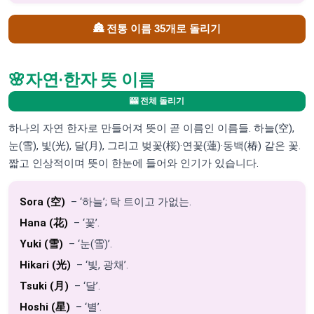
🏯 전통 이름 35개로 돌리기
🌸
자연·한자 뜻 이름
🎰 전체 돌리기
하나의 자연 한자로 만들어져 뜻이 곧 이름인 이름들. 하늘(空),
눈(雪), 빛(光), 달(月), 그리고 벚꽃(桜)·연꽃(蓮)·동백(椿) 같은 꽃.
짧고 인상적이며 뜻이 한눈에 들어와 인기가 있습니다.
Sora (空)
– ‘하늘’; 탁 트이고 가없는.
Hana (花)
– ‘꽃’.
Yuki (雪)
– ‘눈(雪)’.
Hikari (光)
– ‘빛, 광채’.
Tsuki (月)
– ‘달’.
Hoshi (星)
– ‘별’.