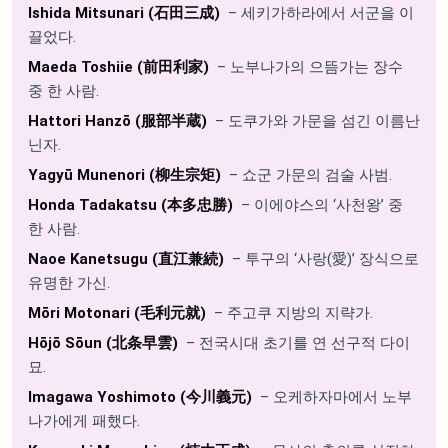
Ishida Mitsunari (石田三成)
– 세키가하라에서 서군을 이
끌었다.
Maeda Toshiie (前田利家)
– 노부나가의 으뜸가는 장수
중 한 사람.
Hattori Hanzō (服部半蔵)
– 도쿠가와 가문을 섬긴 이름난
닌자.
Yagyū Munenori (柳生宗矩)
– 쇼군 가문의 검술 사범.
Honda Tadakatsu (本多忠勝)
– 이에야스의 ‘사천왕’ 중
한 사람.
Naoe Kanetsugu (直江兼続)
– 투구의 ‘사랑(愛)’ 장식으로
유명한 가신.
Mōri Motonari (毛利元就)
– 주고쿠 지방의 지략가.
Hōjō Sōun (北条早雲)
– 전국시대 초기를 연 선구적 다이
묘.
Imagawa Yoshimoto (今川義元)
– 오케하자마에서 노부
나가에게 패했다.