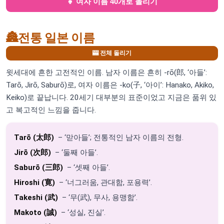
👧 여자 이름 40개로 돌리기
🏯
전통 일본 이름
🎰 전체 돌리기
윗세대에 흔한 고전적인 이름. 남자 이름은 흔히 -rō(郎, ‘아들’:
Tarō, Jirō, Saburō)로, 여자 이름은 -ko(子, ‘아이’: Hanako, Akiko,
Keiko)로 끝납니다. 20세기 대부분의 표준이었고 지금은 품위 있
고 복고적인 느낌을 줍니다.
Tarō (太郎)
– ‘맏아들’; 전통적인 남자 이름의 전형.
Jirō (次郎)
– ‘둘째 아들’.
Saburō (三郎)
– ‘셋째 아들’.
Hiroshi (寛)
– ‘너그러움, 관대함, 포용력’.
Takeshi (武)
– ‘무(武), 무사, 용맹함’.
Makoto (誠)
– ‘성실, 진실’.