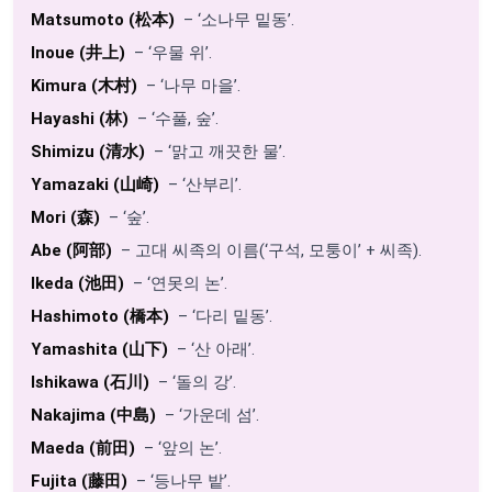
Matsumoto (松本)
– ‘소나무 밑동’.
Inoue (井上)
– ‘우물 위’.
Kimura (木村)
– ‘나무 마을’.
Hayashi (林)
– ‘수풀, 숲’.
Shimizu (清水)
– ‘맑고 깨끗한 물’.
Yamazaki (山崎)
– ‘산부리’.
Mori (森)
– ‘숲’.
Abe (阿部)
– 고대 씨족의 이름(‘구석, 모퉁이’ + 씨족).
Ikeda (池田)
– ‘연못의 논’.
Hashimoto (橋本)
– ‘다리 밑동’.
Yamashita (山下)
– ‘산 아래’.
Ishikawa (石川)
– ‘돌의 강’.
Nakajima (中島)
– ‘가운데 섬’.
Maeda (前田)
– ‘앞의 논’.
Fujita (藤田)
– ‘등나무 밭’.