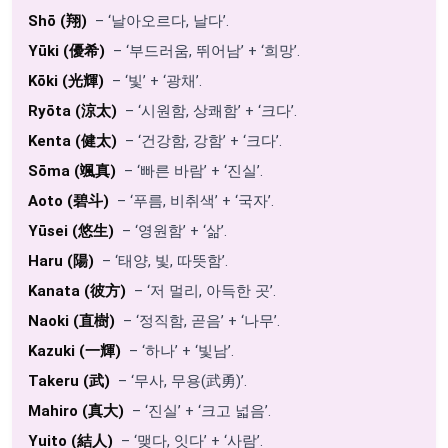
Shō (翔)
– ‘날아오르다, 날다’.
Yūki (優希)
– ‘부드러움, 뛰어남’ + ‘희망’.
Kōki (光輝)
– ‘빛’ + ‘광채’.
Ryōta (涼太)
– ‘시원함, 상쾌함’ + ‘크다’.
Kenta (健太)
– ‘건강함, 강함’ + ‘크다’.
Sōma (颯真)
– ‘빠른 바람’ + ‘진실’.
Aoto (碧斗)
– ‘푸름, 비취색’ + ‘국자’.
Yūsei (悠生)
– ‘영원함’ + ‘삶’.
Haru (陽)
– ‘태양, 빛, 따뜻함’.
Kanata (彼方)
– ‘저 멀리, 아득한 곳’.
Naoki (直樹)
– ‘정직함, 곧음’ + ‘나무’.
Kazuki (一輝)
– ‘하나’ + ‘빛남’.
Takeru (武)
– ‘무사, 무용(武勇)’.
Mahiro (真大)
– ‘진실’ + ‘크고 넓음’.
Yuito (結人)
– ‘맺다, 잇다’ + ‘사람’.