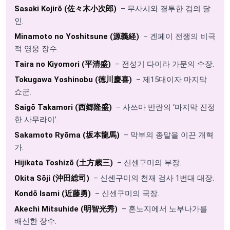
Sasaki Kojirō (佐々木小次郎)
– 무사시와 결투한 검의 달
인.
Minamoto no Yoshitsune (源義経)
– 겐페이 전쟁의 비극
적 영웅 장수.
Taira no Kiyomori (平清盛)
– 전성기 다이라 가문의 수장.
Tokugawa Yoshinobu (徳川慶喜)
– 제15대이자 마지막
쇼군.
Saigō Takamori (西郷隆盛)
– 사쓰마 반란의 ‘마지막 진정
한 사무라이’.
Sakamoto Ryōma (坂本龍馬)
– 막부의 종말을 이끈 개혁
가.
Hijikata Toshizō (土方歳三)
– 신센구미의 부장.
Okita Sōji (沖田総司)
– 신센구미의 천재 검사 1번대 대장.
Kondō Isami (近藤勇)
– 신센구미의 국장.
Akechi Mitsuhide (明智光秀)
– 혼노지에서 노부나가를
배신한 장수.