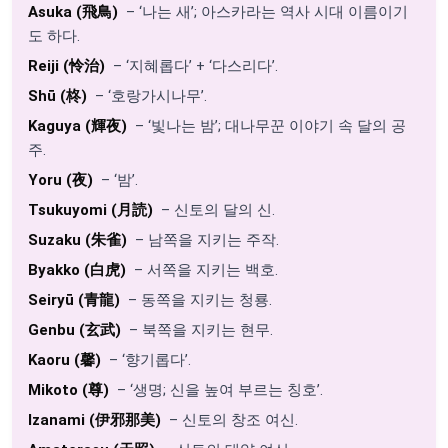
Asuka (飛鳥)
– ‘나는 새’; 아스카라는 역사 시대 이름이기
도 하다.
Reiji (怜治)
– ‘지혜롭다’ + ‘다스리다’.
Shū (柊)
– ‘호랑가시나무’.
Kaguya (輝夜)
– ‘빛나는 밤’; 대나무꾼 이야기 속 달의 공
주.
Yoru (夜)
– ‘밤’.
Tsukuyomi (月読)
– 신토의 달의 신.
Suzaku (朱雀)
– 남쪽을 지키는 주작.
Byakko (白虎)
– 서쪽을 지키는 백호.
Seiryū (青龍)
– 동쪽을 지키는 청룡.
Genbu (玄武)
– 북쪽을 지키는 현무.
Kaoru (馨)
– ‘향기롭다’.
Mikoto (尊)
– ‘생명; 신을 높여 부르는 칭호’.
Izanami (伊邪那美)
– 신토의 창조 여신.