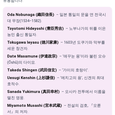
유용합니다.
Oda Nobunaga (織田信長)
– 일본 통일의 문을 연 전국시
대 무장(1534–1582).
Toyotomi Hideyoshi (豊臣秀吉)
– 노부나가의 뒤를 이은
농민 출신 통일자.
Tokugawa Ieyasu (徳川家康)
– 1603년 도쿠가와 막부를
세운 창건자.
Date Masamune (伊達政宗)
– ‘애꾸눈 용’이라 불린 오슈
(Ōshū)의 다이묘.
Takeda Shingen (武田信玄)
– ‘가이의 호랑이’.
Uesugi Kenshin (上杉謙信)
– ‘에치고의 용’, 신겐의 최대
호적수.
Sanada Yukimura (真田幸村)
– 오사카 전투에서 이름을
떨친 영웅.
Miyamoto Musashi (宮本武蔵)
– 전설의 검호, 『오륜
서』의 저자.