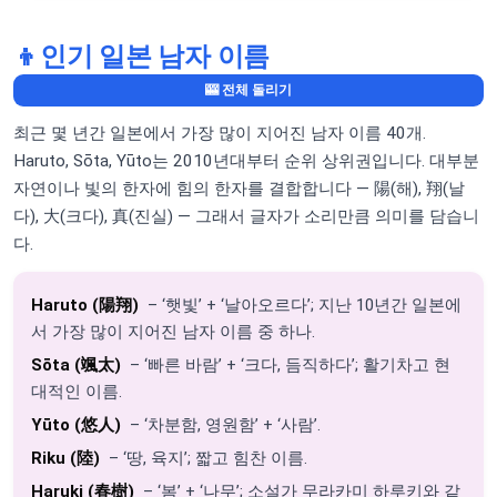
👦
인기 일본 남자 이름
🎰 전체 돌리기
최근 몇 년간 일본에서 가장 많이 지어진 남자 이름 40개.
Haruto, Sōta, Yūto는 2010년대부터 순위 상위권입니다. 대부분
자연이나 빛의 한자에 힘의 한자를 결합합니다 — 陽(해), 翔(날
다), 大(크다), 真(진실) — 그래서 글자가 소리만큼 의미를 담습니
다.
Haruto (陽翔)
– ‘햇빛’ + ‘날아오르다’; 지난 10년간 일본에
서 가장 많이 지어진 남자 이름 중 하나.
Sōta (颯太)
– ‘빠른 바람’ + ‘크다, 듬직하다’; 활기차고 현
대적인 이름.
Yūto (悠人)
– ‘차분함, 영원함’ + ‘사람’.
Riku (陸)
– ‘땅, 육지’; 짧고 힘찬 이름.
Haruki (春樹)
– ‘봄’ + ‘나무’; 소설가 무라카미 하루키와 같