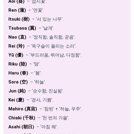
Aoi (葵)
– ‘접시꽃’.
Ren (蓮)
– ‘연꽃’.
Itsuki (樹)
– ‘서 있는 나무’.
Tsubasa (翼)
– ‘날개’.
Nao (直)
– ‘정직함, 솔직함, 곧음’.
Rei (玲)
– ‘옥구슬이 울리는 소리’.
Yū (優)
– ‘부드러움, 뛰어남, 다정함’.
Riku (陸)
– ‘땅’.
Haru (春)
– ‘봄’.
Sora (空)
– ‘하늘’.
Jun (純)
– ‘순수함, 진실됨’.
Kei (慶)
– ‘경사, 기쁨’.
Mahiro (真宙)
– ‘참된’ + ‘하늘, 우주’.
Chiaki (千秋)
– ‘천 번의 가을’.
Asahi (朝日)
– ‘아침 해’.