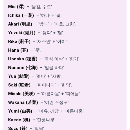
Mio (澪)
– ‘물길, 수로’.
Ichika (一花)
– ‘하나’ + ‘꽃’.
Akari (明里)
– ‘밝다’ + ‘마을, 고향’.
Yuzuki (結月)
– ‘맺다’ + ‘달’.
Riko (莉子)
– ‘재스민’ + ‘아이’.
Hana (花)
– ‘꽃’.
Honoka (穂香)
– ‘곡식 이삭’ + ‘향기’.
Nanami (七海)
– ‘일곱 바다’.
Yua (結愛)
– ‘맺다’ + ‘사랑’.
Saki (咲希)
– ‘피어나다’ + ‘희망’.
Misaki (美咲)
– ‘아름다움’ + ‘피어남’.
Wakana (若菜)
– ‘여린 푸성귀’.
Yumi (由美)
– ‘이유, 까닭’ + ‘아름다움’.
Kaede (楓)
– ‘단풍나무’.
Suzu (鈴)
– ‘방울’.