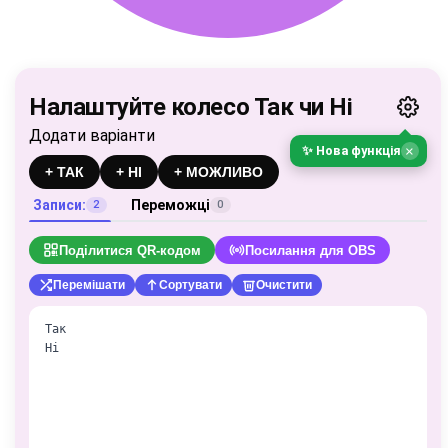
Налаштуйте колесо Так чи Ні
Додати варіанти
×
✨ Нова функція
+ ТАК
+ НІ
+ МОЖЛИВО
Записи:
Переможці
2
0
Поділитися QR-кодом
Посилання для OBS
Перемішати
Сортувати
Очистити