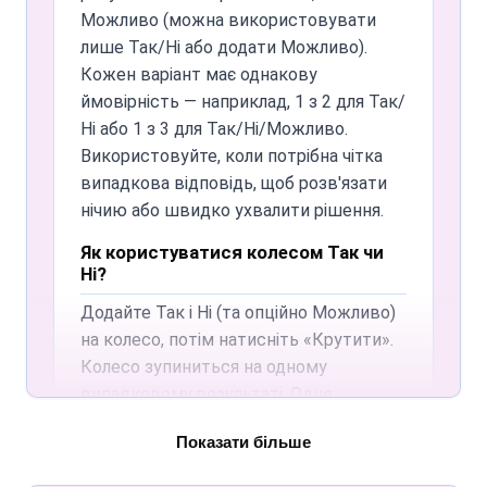
Можливо (можна використовувати
лише Так/Ні або додати Можливо).
Кожен варіант має однакову
ймовірність — наприклад, 1 з 2 для Так/
Ні або 1 з 3 для Так/Ні/Можливо.
Використовуйте, коли потрібна чітка
випадкова відповідь, щоб розв'язати
нічию або швидко ухвалити рішення.
Як користуватися колесом Так чи
Ні?
Додайте Так і Ні (та опційно Можливо)
на колесо, потім натисніть «Крутити».
Колесо зупиниться на одному
випадковому результаті. Одне
обертання — одна відповідь. Без
Показати більше
облікового запису й завантажень —
просто відкрийте сайт і крутіть.