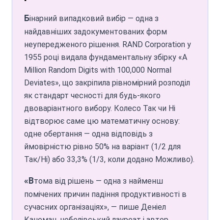
варіантів (1 з 3). Також можна
використовують колесо Так чи Ні для
додавати власні варіанти. Одне
вибору в грі, викликів або вечіркових
Бінарний випадковий вибір — одна з
обертання дає один результат з
рішень. Одне обертання, один
найдавніших задокументованих форм
однаковою ймовірністю для кожного
результат — додає елемент
неупередженого рішення. RAND Corporation у
варіанту на колесі.
несподіванки й справедливості.
1955 році видала фундаментальну збірку «A
Популярно для розкріпачення компанії
Million Random Digits with 100,000 Normal
та групових ігор.
Deviates», що закріпила рівномірний розподіл
як стандарт чесності для будь-якого
Ефективні командні рішення
двоваріантного вибору. Колесо Так чи Ні
Використовуйте колесо Так чи Ні, коли
відтворює саме цю математичну основу:
команда розділилася: одне обертання
одне обертання — одна відповідь з
обирає результат. Кожен варіант має
ймовірністю рівно 50% на варіант (1/2 для
однакову ймовірність. Зберігає рішення
Так/Ні) або 33,3% (1/3, коли додано Можливо).
швидкими й прозорими — менеджер
повідомляв, що використовує його,
«Втома від рішень — одна з найменш
щоб «розв'язати глухий кут 50/50 за
помічених причин падіння продуктивності в
менш ніж секунду».
сучасних організаціях», — пише Деніел
Різноманіття у фітнесі й
Канеман, нобелівський лауреат і автор