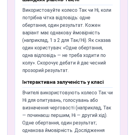
особистого, освітнього й комерційного
збільшенням кількості обертань —
використання. Вчителі застосовують
Використовуйте колесо Так чи Ні, коли
шкала прогресу дозволяє перевіряти
його для опитувань і рішень у класі;
потрібна чітка відповідь: одне
це в реальному часі. Вона автоматично
команди — для швидкого вибору так/
обертання, один результат. Кожен
пристосовується, коли записи
ні. Одне обертання, один результат —
варіант має однакову ймовірність
додаються чи видаляються з колеса.
прозоро й верифіковано.
(наприклад, 1 з 2 для Так/Ні). Як сказав
один користувач: «Одне обертання,
Чи є обмеження на кількість
одна відповідь — не треба ходити по
обертань?
колу». Скорочує дебати й дає чесний
Ні. Крутіть стільки, скільки потрібно.
прозорий результат.
Кожне обертання незалежне; Так, Ні та
Інтерактивна залученість у класі
Можливо (якщо використовується)
щоразу мають однакову ймовірність.
Вчителі використовують колесо Так чи
Ні для опитувань, голосувань або
Чи потрібен інтернет для колеса
Так чи Ні?
визначення черговості (наприклад, Так
— починаєш першим, Ні — другий хід).
Так. Spin and Wheel — веб-інструмент і
Одне обертання, один результат;
потребує підключення до інтернету для
однакова ймовірність. Дослідження
завантаження й роботи.