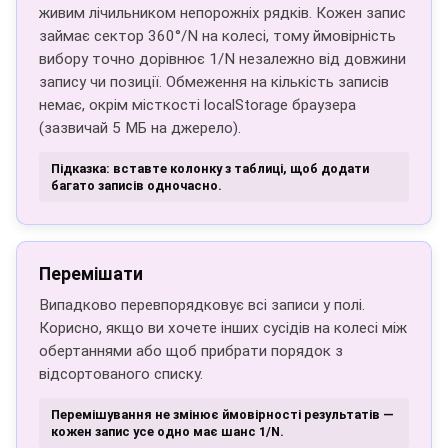
живим лічильником непорожніх рядків. Кожен запис
займає сектор 360°/N на колесі, тому ймовірність
вибору точно дорівнює 1/N незалежно від довжини
запису чи позиції. Обмеження на кількість записів
немає, окрім місткості localStorage браузера
(зазвичай 5 МБ на джерело).
Підказка: вставте колонку з таблиці, щоб додати
багато записів одночасно.
Перемішати
Випадково перевпорядковує всі записи у полі.
Корисно, якщо ви хочете інших сусідів на колесі між
обертаннями або щоб прибрати порядок з
відсортованого списку.
Перемішування не змінює ймовірності результатів —
кожен запис усе одно має шанс 1/N.