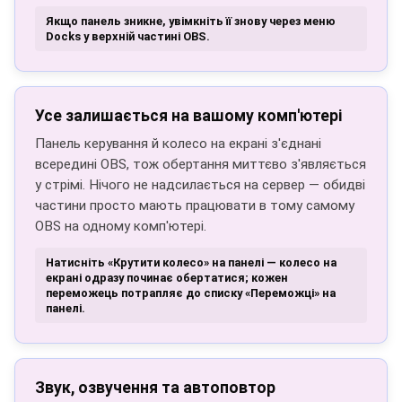
Якщо панель зникне, увімкніть її знову через меню
Docks у верхній частині OBS.
Усе залишається на вашому комп'ютері
Панель керування й колесо на екрані з'єднані
всередині OBS, тож обертання миттєво з'являється
у стрімі. Нічого не надсилається на сервер — обидві
частини просто мають працювати в тому самому
OBS на одному комп'ютері.
Натисніть «Крутити колесо» на панелі — колесо на
екрані одразу починає обертатися; кожен
переможець потрапляє до списку «Переможці» на
панелі.
Звук, озвучення та автоповтор