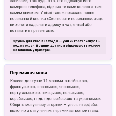
записами, тож будь-хто, хто відсканує його
камерою телефона, відкриє те саме колесо з тим
самим списком. У вікні також показано повне
посилання й кнопка «Скопіювати посилання», якщо
ви хочете надіслати адресу в чат, e-mail або
вставити в презентацію.
Зручно для класів і заходів — учні чи гості сканують
код на екрані й одним дотиком відкривають колесо
на власному пристрої.
Перемикач мови
Колесо доступне 11 мовами: англійською,
французькою, іспанською, японською,
португальською, німецькою, польською,
корейською, гінді, індонезійською та українською.
Оберіть мову внизу сторінки — увесь інтерфейс,
включно з озвученням, перемикається миттєво.