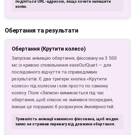
поділіться URL-адресою, якщо хочете залишити
копію.
Обертання та результати
Обертання (Крутити колесо)
Запускає анімацію обертання, фіксовану на 3 500
мс із кривою сповільнення easeOutQuart — для
послідовного відчуття та справедливих
результатів. Є два тригери: кнопка «Крутити
колесо» під колесом і клік просто по самому
колесу. Поле «Записи» вимикається під час
обертання, щоб список не змінився посередині,
інакше це порушило б розрахунок ймовірностей.
Тривалість анімації навмисно фіксована, щоб жоден
запис не отримав перевагу від довжини обертання.