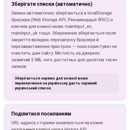
Зберігати списки (автоматично)
Записи автоматично зберігаються в localStorage
браузера (Web Storage API, Рекомендація W3C) із
ключем для кожної мови: mainInput_en,
mainInput_uk тощо. Збереження зберігається після
закриття вкладки, перезапуску браузера й
перезавантаження пристрою — поки користувач не
очистить дані сайту. Місткість на джерело
зазвичай 5 МБ, чого достатньо для десятків тисяч
записів.
Зберігається окремо для кожної мови:
переключення на українську дасть окремий
український список.
Поділитися посиланням
URL-адреса сторінки оновлюється на кожне
натискання клавіші через History API