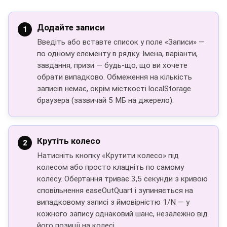
Додайте записи
Введіть або вставте список у поле «Записи» —
по одному елементу в рядку. Імена, варіанти,
завдання, призи — будь-що, що ви хочете
обрати випадково. Обмеження на кількість
записів немає, окрім місткості localStorage
браузера (зазвичай 5 МБ на джерело).
Крутіть колесо
Натисніть кнопку «Крутити колесо» під
колесом або просто клацніть по самому
колесу. Обертання триває 3,5 секунди з кривою
сповільнення easeOutQuart і зупиняється на
випадковому записі з ймовірністю 1/N — у
кожного запису однаковий шанс, незалежно від
його позиції на колесі.