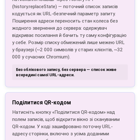
(history.replaceState) — поточний список записів
кодується як URL-безпечний параметр запиту.
Поширення адреси переносить стан колеса без
жодного звернення до сервера: одержувач
відкриває посилання й бачить ту саму конфігурацію
у себе. Розмір списку обмежений лише межею URL
у браузері (~2 000 символів у старих клієнтів, ~32
000 у сучасних Chromium).
Без облікового запису, без сервера — список живе
всередині самої URL-адреси.
Поділитися QR-кодом
Натисніть кнопку «Поділитися QR-кодом» над
полем записів, щоб відкрити вікно зі скануваним
QR-кодом. У коді зашифровано поточну URL-
адресу сторінки, включно з усіма доданими