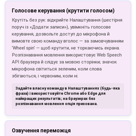
Голосове керування (крутити голосом)
Крутіть без рук: відкрийте Налаштування (шестірня
поруч із «Додати записи»), увімкніть голосове
керування, дозвольте доступ до мікрофона й
вимовте свою команду вголос — за замовчуванням
'Wheel spin' — щоб крутити, не торкаючись екрана.
Розпізнавання мовлення використовує Web Speech
API браузера й слідує за мовою сторінки; значок
мікрофона світиться зеленим, коли слова
збігаються, і червоним, коли ні.
Задайте власну команду в Налаштуваннях (будь-яка
фраза) і використовуйте Chrome або Edge для
найкращих результатів; на браузерах без
розпізнавання мовлення опція прихована.
Озвучення переможця