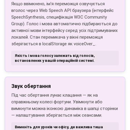
Якщо ввімкнено, ім'я переможця озвучується
вголос через Web Speech API браузера (інтерфейс
SpeechSynthesis, специфікація W3C Community
Group). Голос і мова автоматично підбираються до
активної мови інтерфейсу серед усіх підтримуваних
локалей. Стан перемикача у вікні переможця
зберігається в localStorage як voiceOver_
.
Якість і мова голосу залежать від голосів,
встановлених у вашій операційній системі.
Звук обертання
Під час обертання лунає клацання — як на
справжньому колесі фортуни. Увімкнути або
вимкнути можна іконкою динаміка в шапці сторінки
— налаштування зберігається між сеансами.
Вимкніть для уроків чи офісу, де важлива тиша