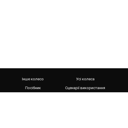
Інше колесо
Усі колеса
Посібник
Сценарії використання
Налаштування OBS
WebMCP для AI-агентів
Галерея
Чемпіонат світу 2026
Колесо їжі
Генератор випадкових команд
Відео Twister
Чемпіонат світу 2026