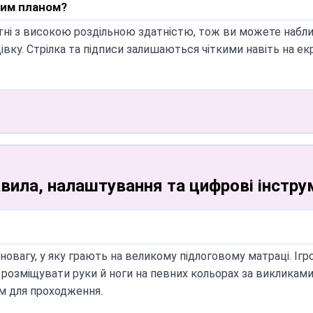
 замість плати настільної гри?
ним планом?
 Spinner, бо він пропонує функції без рук, яких немає у кла
лотні з високою роздільною здатністю, тож ви можете наб
ку до екрана), голосове озвучення та автоматичний режи
вку. Стрілка та підписи залишаються чіткими навіть на екр
ner?
инам, господарям вечірок, учителям фізкультури й керівни
дучого.
очасно?
правила, налаштування та цифрові інстр
а один матрац. Якщо у вас більша група, наш цифровий sp
матраців і використовуйте режим «Авто-обертання» для безп
зі й силі корпусу. Намагайтеся тримати центр ваги низько
рівновагу, у яку грають на великому підлоговому матраці. 
ви вже виконуєте, рухатися не потрібно — це допомагає підт
 розміщувати руки й ноги на певних кольорах за викликами 
им для проходження.
більних?