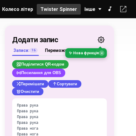
Колесо літер
Twister Spinner
Інше
Додати запис
Записи:
Переможці
16
0
×
✨ Нова функція
Поділитися QR-кодом
Посилання для OBS
Перемішати
Сортувати
Очистити