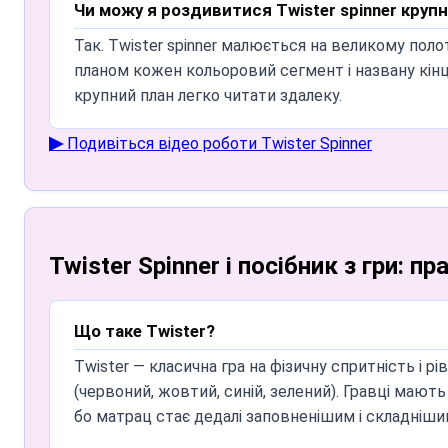
Чи можу я використовувати цифровий spinner
Чи можу я роздивитися Twister spinner круп
Так! Багато гравців обирають віртуальний Twister
Так. Twister spinner малюється на великому по
(просто скажіть команду, щоб крутити без доти
планом кожен кольоровий сегмент і названу кінці
(за замовчуванням 30 секунд).
крупний план легко читати здалеку.
Хто може користуватись онлайн Twister Spin
▶ Подивіться відео роботи Twister Spinner
Наш безкоштовний spinner ідеально підходить род
автоматично оголошувати ходи без окремого ве
Скільки гравців можуть грати в Twister одн
Twister Spinner і посібник з гри: 
Twister зазвичай розрахований на 2–4 гравців н
гравців. Для великих вечірок з'єднайте кілька 
Найкращі поради для перемоги в Twister?
Що таке Twister?
Щоб виграти в Twister, зосередьтеся на рівнова
Twister — класична гра на фізичну спритність і 
гри. Стратегія: якщо spinner викликає хід, який 
(червоний, жовтий, синій, зелений). Гравці мають
бо матрац стає дедалі заповненішим і складніш
Чи працює віртуальний Twister Spinner на мо