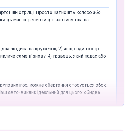
льшість гри відбувається на підлозі, просто
артонній стрілці. Просто натисніть колесо або
авець має перенести цю частину тіла на
 економить пам'ять на пристрої та дозволяє
одна людина на кружечок; 2) якщо один колір
кличе саме її знову; 4) гравець, який падає або
групових ігор, кожне обертання стосується обох.
аш авто-виклик ідеальний для цього: обидва
имі 2 гравців. Щоб гра залишалася
ди для всіх трьох учасників, запобігаючи