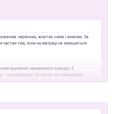
жечків: червоних, жовтих, синіх і зелених. За
частин тіла, поки на матраці не залишиться
ожній кружечок зазначеного кольору. 3.
у — ви вибуваєте. Останній, хто залишився
викличуть; якщо всі кружечки одного кольору