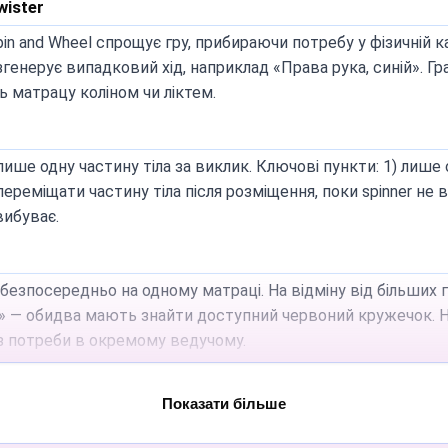
ister
рацює на всіх смартфонах, планшетах і desktop. Оскільки бі
чності для озвучення — і грайте без потреби в ноутбуку.
in and Wheel спрощує гру, прибираючи потребу у фізичній к
генерує випадковий хід, наприклад «Права рука, синій». Гр
 Twister?
 матрацу коліном чи ліктем.
pinner — веб-інструмент, що працює просто у браузері. Це
их заходах без очікування встановлення.
ише одну частину тіла за виклик. Ключові пункти: 1) лише 
реміщати частину тіла після розміщення, поки spinner не ви
вибуває.
безпосередньо на одному матраці. На відміну від більших 
й» — обидва мають знайти доступний червоний кружечок. Н
з потреби в окремому ведучому.
Показати більше
наності, бо дошка заповнюється на 50% швидше, ніж у реж
ня». Це гарантує, що «цифровий суддя» чітко оголошує хо