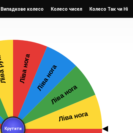
Випадкове колесо
Колесо чисел
Колесо Так чи Ні