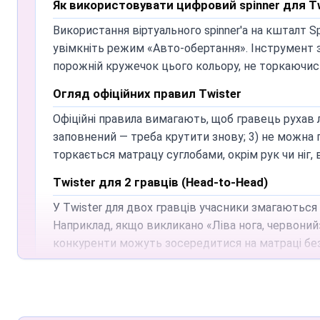
Як використовувати цифровий spinner для Tw
Так, наше колесо Twister повністю адаптивне й п
покладіть телефон або планшет поруч, додайте гу
Використання віртуального spinner'а на кшталт Sp
увімкніть режим «Авто-обертання». Інструмент з
Чи треба завантажувати додаток для колеса
порожній кружечок цього кольору, не торкаючись
Завантажувати нічого не потрібно. Наш Twister S
Огляд офіційних правил Twister
моментально починати гру на вечірках чи шкільн
Офіційні правила вимагають, щоб гравець рухав л
заповнений — треба крутити знову; 3) не можна пе
торкається матрацу суглобами, окрім рук чи ніг, 
Twister для 2 гравців (Head-to-Head)
У Twister для двох гравців учасники змагаються 
Наприклад, якщо викликано «Ліва нога, червони
конкуренти можуть зосередитися на матраці бе
Управління грою Twister на 3 гравців
Гра втрьох вимагає підвищеної просторової обіз
справедливою, ми рекомендуємо функцію «Озвучен