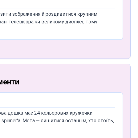
сичного картонного spinner'а: голосове керування
лизити зображення й роздивитися крупним
м, що обертається за налаштовуваним таймером
ані телевізора чи великому дисплеї, тому
кам таборів, яким потрібен надійний спосіб
ументи
inner допоможе керувати командами або ротувати
ерервної гри.
 й уникайте надто широких розтяжок на початку
Ігрова дошка має 24 кольорових кружечки
римувати стабільність.
spinner'а. Мета — лишитися останнім, хто стоїть,