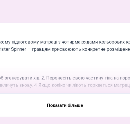
икому підлоговому матраці з чотирма рядами кольорових кру
ister Spinner — гравцям присвоюють конкретне розміщення 
об згенерувати хід. 2. Перенесіть свою частину тіла на пор
кличуть знову. 4. Якщо коліно чи лікоть торкається матрац
Показати більше
к; ви не можете рухатись після розміщення, поки знову не 
іном чи ліктем — миттєва дискваліфікація.