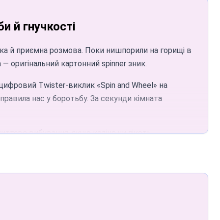
би й гнучкості
ує рандомізований алгоритм, гарантуючи чесну
версальнішим помічником Twister для сучасних
 — оригінальний картонний spinner зник.
равила нас у боротьбу. За секунди кімната
лу. Звільніть безпечну зону 1,5 метра навколо
й на рівні очей або підключіть Bluetooth-
икликаючи «Ліва нога, синій» і «Права рука,
 з них з одним із чотирьох кольорів. Наш
ю матрацу.
стерігаючи, як решта скручується в усе неможливіші
умент) має крутнути знову. У домашніх варіаціях