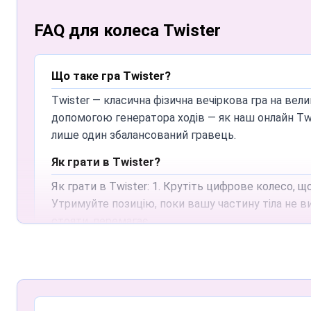
FAQ для колеса Twister
Що таке гра Twister?
Twister — класична фізична вечіркова гра на вел
допомогою генератора ходів — як наш онлайн Tw
лише один збалансований гравець.
Як грати в Twister?
Як грати в Twister: 1. Крутіть цифрове колесо, щ
Утримуйте позицію, поки вашу частину тіла не ви
стояти, перемагає.
Які офіційні правила Twister?
Офіційні правила: лише один гравець на кружечо
зайняті, треба крутити знову. Дотик матрацу кол