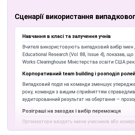
Чи є обмеження на кількість записів?
Сценарії використання випадковог
Жорсткого верхнього ліміту немає. Для оптималь
краще поділити на кілька коліс або пакетів, щоб
Навчання в класі та залучення учнів
Чи можу я зберегти власне колесо для насту
Вчителі використовують випадковий вибір імен д
Записи зберігаються в localStorage вашого брау
Educational Research (Vol. 88, Issue 4), показав
швидкого доступу. Зауважте, що очищення даних
Works Clearinghouse Міністерства освіти США рек
Чи безкоштовний Spin and Wheel?
Корпоративний team building і розподіл роле
Spin and Wheel — безкоштовний, без реєстрації. У
Випадковий поділ на команди зменшує упереджені
Інструмент повністю працює в браузері без рекл
року, команди з вищим сприйняттям справедливо
Як вчителі використовують випадковий вибір
аудиторованний результат на обертання — прозор
Вчителі використовують Spin and Wheel для випад
Розіграші на заходах і вибір переможця
Метааналіз у Review of Educational Research (Vol.
Організатори вводять імена учасників або номер
середовищі K-12. Випадкове викликання дає кож
шанс незалежно від порядку введення чи позиції
Чи може Spin and Wheel працювати офлайн?