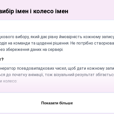
ибір імен і колесо імен
кового вибору, який дає рівну ймовірність кожному запису
х, поділ на команди та щоденні рішення. Не потрібно створ
без збереження даних на сервері.
т?
енератор псевдовипадкових чисел, щоб дати кожному запи
 до початку анімації, тож візуальний результат збігається
и колесо:
ти із заданим інтервалом;
Показати більше
го в Налаштуваннях і скажіть свою команду (за замовчуван