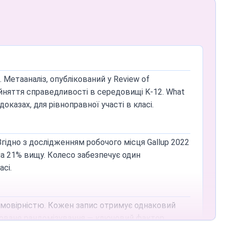
ів на колесо. Для списків понад 100 імен їх
рацює для списків будь-якого розміру.
Метааналіз, опублікований у Review of
истрої. Додайте сторінку до закладок для
прийняття справедливості в середовищі K-12. What
 може з'явитися в майбутніх оновленнях.
казах, для рівноправної участі в класі.
ня власних коліс — доступні безкоштовно.
гідно з дослідженням робочого місця Gallup 2022
а 21% вищу. Колесо забезпечує один
сі.
 формування груп і фасилітації обговорень.
щують залученість і відчуття справедливості в
 ймовірністю. Кожен запис отримує однаковий
фіковане рандомізування — ключовий фактор