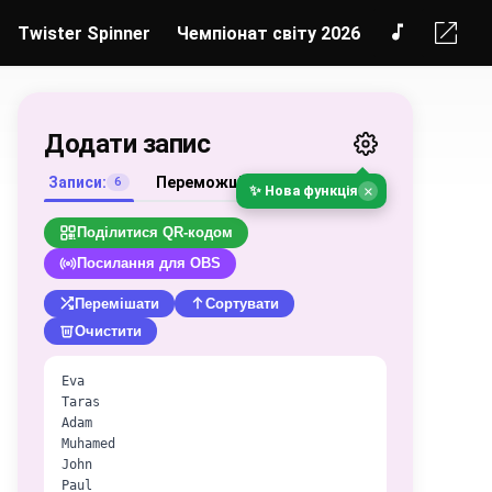
Twister Spinner
Чемпіонат світу 2026
Додати запис
Записи:
Переможці
6
0
×
✨ Нова функція
Поділитися QR-кодом
Посилання для OBS
Перемішати
Сортувати
Очистити