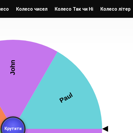
лесо
Колесо чисел
Колесо Так чи Ні
Колесо літер