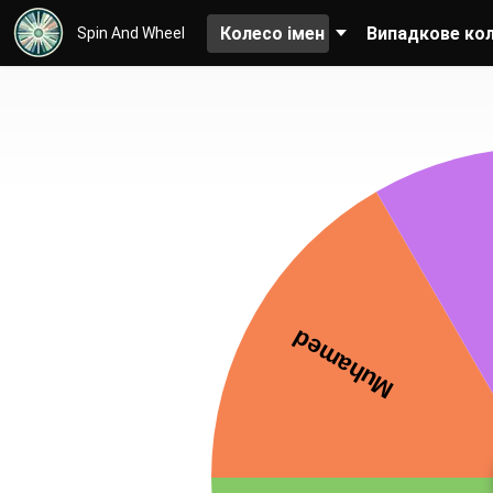
Колесо імен
Випадкове ко
Spin And Wheel