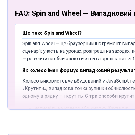
FAQ: Spin and Wheel — Випадковий в
Що таке Spin and Wheel?
Spin and Wheel — це браузерний інструмент випад
сценарії: участь на уроках, розіграші на захода
— результати обчислюються на стороні клієнта, 
Як колесо імен формує випадковий результа
Колесо використовує вбудований у JavaScript г
«Крутити», випадкова точка зупинки обчислюється
одному в рядку — і крутіть. Є три способи крутит
натисніть на колесо або кнопку
Крутити
;
увімкніть таймер автообертання, щоб крути
голосове керування без рук
— увімкніть йо
екрана.