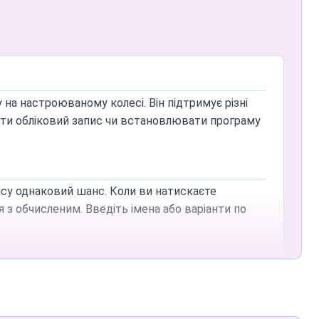
 на настроюваному колесі. Він підтримує різні
ювати обліковий запис чи встановлювати програму
су однаковий шанс. Коли ви натискаєте
 з обчисленим. Введіть імена або варіанти по
ням 'Wheel spin'), щоб крутити без дотику до