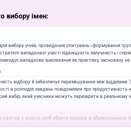
о вибору імен:
ної продуктивності рендерингу рекомендовано 20–50 запис
 анімація залишалася плавною. Вибір з рівною ймовірністю п
пних сесій?
ля вибору учнів, проведення опитувань і формування груп. 
зера й залишаються між відвідуваннями на тому самому пр
, що стратегії випадкової участі підвищують залученість і с
 браузера видалить збережені записи. Хмарне збереження
омендує випадкове викликання як практику, засновану на до
й
сі основні функції — вибір імен, генерація чисел і створен
сть відбору й забезпечує перемішування між відділами. З
ами, що заважала б його роботі.
сті в розподілі завдань повідомляли про продуктивність н
 імен на уроках?
ий вибір, який учасники можуть перевірити в реальному ча
кового вибору учнів, черговості запитань на опитуваннях,
 88, Issue 4) показав, що стратегії випадкової участі підви
и квитків у колесо, щоб обрати призера зі збалансованою
ному учневі однаковий шанс при кожному обертанні.
. American Gaming Association зазначає, що прозоре, вери