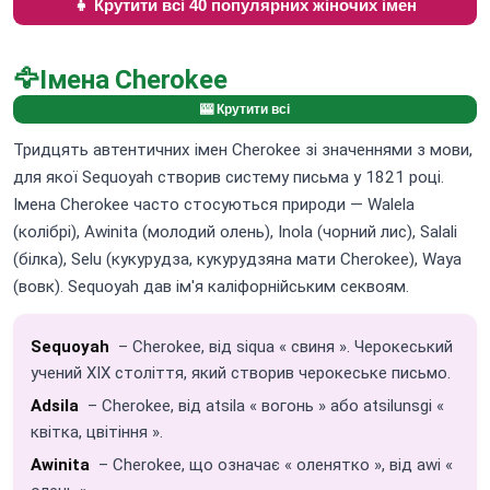
👧 Крутити всі 40 популярних жіночих імен
🦅
Імена Cherokee
🎰 Крутити всі
Тридцять автентичних імен Cherokee зі значеннями з мови,
для якої Sequoyah створив систему письма у 1821 році.
Імена Cherokee часто стосуються природи — Walela
(колібрі), Awinita (молодий олень), Inola (чорний лис), Salali
(білка), Selu (кукурудза, кукурудзяна мати Cherokee), Waya
(вовк). Sequoyah дав ім'я каліфорнійським секвоям.
Sequoyah
– Cherokee, від siqua « свиня ». Черокеський
учений XIX століття, який створив черокеське письмо.
Adsila
– Cherokee, від atsila « вогонь » або atsilunsgi «
квітка, цвітіння ».
Awinita
– Cherokee, що означає « оленятко », від awi «