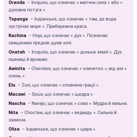
Orenda
– Iroquois, що означає « магічна сила » або «
духовна потуга ».
Topanga
– Індіанське, що означає « там, де вода
зустрічає море ». Прибережна краса.
Kachina
– Hopi, що означає « дух ». Позначає
священних предків-духів хопі.
Onatah
– Iroquois, що означає « донька землі ». Дух
пшениці й врожаю.
Awinita
– Cherokee, що означає « оленятко », від awi «
олень ».
Elu
– Zuni, що означає « сповнена грації ».
Macawi
– Sioux, що означає « щедра ».
Nascha
– Navajo, що означає « сова ». Мудра й пильна.
Nita
– Choctaw, що означає « ведмідь ». Сильна й
захисна.
Olisa
– Індіанське, що означає « щира ».