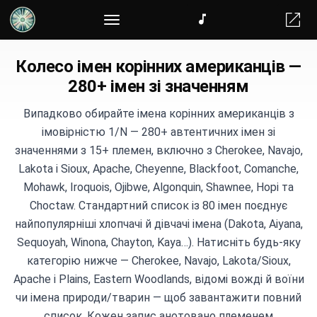
Колесо їжі
Колесо імен корінних американців —
280+ імен зі значенням
Випадково обирайте імена корінних американців з
імовірністю 1/N — 280+ автентичних імен зі
значеннями з 15+ племен, включно з Cherokee, Navajo,
Lakota і Sioux, Apache, Cheyenne, Blackfoot, Comanche,
Mohawk, Iroquois, Ojibwe, Algonquin, Shawnee, Hopi та
Choctaw. Стандартний список із 80 імен поєднує
найпопулярніші хлопчачі й дівчачі імена (Dakota, Aiyana,
Sequoyah, Winona, Chayton, Kaya…). Натисніть будь-яку
категорію нижче — Cherokee, Navajo, Lakota/Sioux,
Apache і Plains, Eastern Woodlands, відомі вожді й воїни
чи імена природи/тварин — щоб завантажити повний
список. Кожен запис анотовано племенем