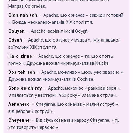
Mangas Coloradas.
Gian-nah-tah
– Apache, що означає « завжди готовий
». Вождь мескалеро-апачів XIX століття.
Gouyen
– Apache, варіант імені Góyąń.
Góyąń
– Apache, що означає « мудра ». Ім'я апацької
воїтельки XIX століття.
Ha-o-zinne
– Apache, що означає « та, що стоїть
прямо ». Дружина вождя чирикауа-апачів Naiche.
Dos-teh-seh
– Apache, можливо « щось уже зварене ».
Дружина вождя чирикауа-апачів Cochise.
Sons-ee-ah-ray
– Apache, можливо « ранкова зоря ».
З'являється у вестерні 1950 року « Зламана стріла ».
Aenoheso
– Cheyenne, що означає « малий яструб »,
від aénohe « яструб ».
Cheyenne
– Від сіуської назви народу Cheyenne, « ті,
хто говорить червоно ».