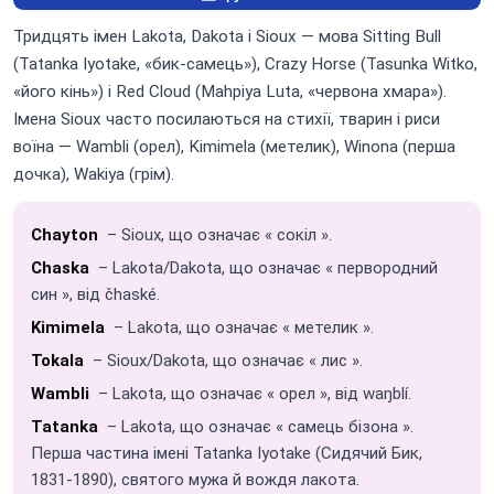
Тридцять імен Lakota, Dakota і Sioux — мова Sitting Bull
(Tatanka Iyotake, «бик-самець»), Crazy Horse (Tasunka Witko,
«його кінь») і Red Cloud (Mahpiya Luta, «червона хмара»).
Імена Sioux часто посилаються на стихії, тварин і риси
воїна — Wambli (орел), Kimimela (метелик), Winona (перша
дочка), Wakiya (грім).
Chayton
– Sioux, що означає « сокіл ».
Chaska
– Lakota/Dakota, що означає « первородний
син », від čhaské.
Kimimela
– Lakota, що означає « метелик ».
Tokala
– Sioux/Dakota, що означає « лис ».
Wambli
– Lakota, що означає « орел », від waŋblí.
Tatanka
– Lakota, що означає « самець бізона ».
Перша частина імені Tatanka Iyotake (Сидячий Бик,
1831-1890), святого мужа й вождя лакота.