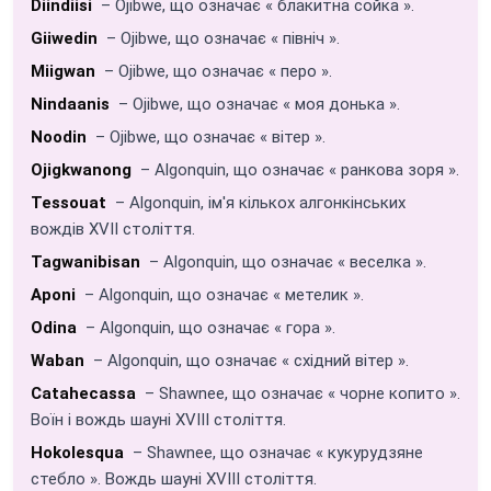
Diindiisi
– Ojibwe, що означає « блакитна сойка ».
Giiwedin
– Ojibwe, що означає « північ ».
Miigwan
– Ojibwe, що означає « перо ».
Nindaanis
– Ojibwe, що означає « моя донька ».
Noodin
– Ojibwe, що означає « вітер ».
Ojigkwanong
– Algonquin, що означає « ранкова зоря ».
Tessouat
– Algonquin, ім'я кількох алгонкінських
вождів XVII століття.
Tagwanibisan
– Algonquin, що означає « веселка ».
Aponi
– Algonquin, що означає « метелик ».
Odina
– Algonquin, що означає « гора ».
Waban
– Algonquin, що означає « східний вітер ».
Catahecassa
– Shawnee, що означає « чорне копито ».
Воїн і вождь шауні XVIII століття.
Hokolesqua
– Shawnee, що означає « кукурудзяне
стебло ». Вождь шауні XVIII століття.