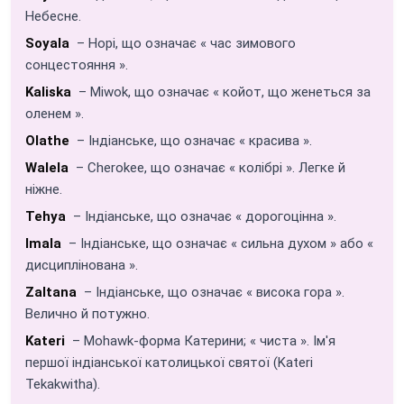
Небесне.
Soyala
– Hopi, що означає « час зимового
сонцестояння ».
Kaliska
– Miwok, що означає « койот, що женеться за
оленем ».
Olathe
– Індіанське, що означає « красива ».
Walela
– Cherokee, що означає « колібрі ». Легке й
ніжне.
Tehya
– Індіанське, що означає « дорогоцінна ».
Imala
– Індіанське, що означає « сильна духом » або «
дисциплінована ».
Zaltana
– Індіанське, що означає « висока гора ».
Велично й потужно.
Kateri
– Mohawk-форма Катерини; « чиста ». Ім'я
першої індіанської католицької святої (Kateri
Tekakwitha).