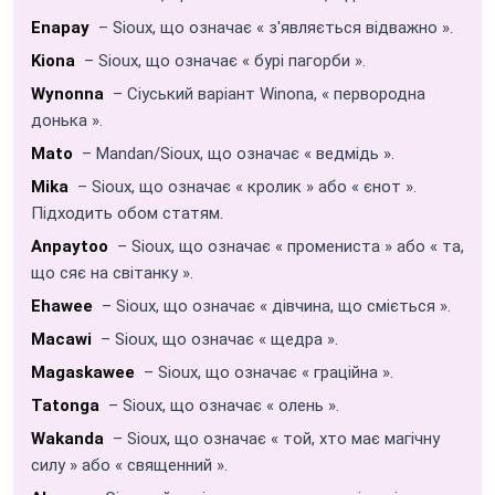
Enapay
– Sioux, що означає « з'являється відважно ».
Kiona
– Sioux, що означає « бурі пагорби ».
Wynonna
– Сіуський варіант Winona, « первородна
донька ».
Mato
– Mandan/Sioux, що означає « ведмідь ».
Mika
– Sioux, що означає « кролик » або « єнот ».
Підходить обом статям.
Anpaytoo
– Sioux, що означає « промениста » або « та,
що сяє на світанку ».
Ehawee
– Sioux, що означає « дівчина, що сміється ».
Macawi
– Sioux, що означає « щедра ».
Magaskawee
– Sioux, що означає « граційна ».
Tatonga
– Sioux, що означає « олень ».
Wakanda
– Sioux, що означає « той, хто має магічну
силу » або « священний ».