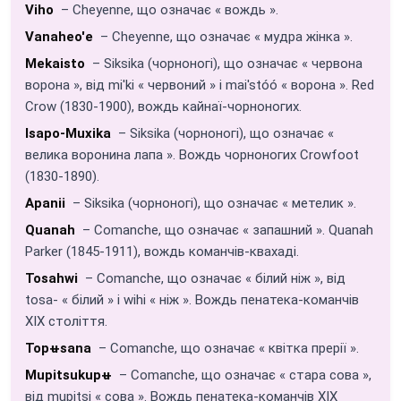
Viho
– Cheyenne, що означає « вождь ».
Vanaheo'e
– Cheyenne, що означає « мудра жінка ».
Mekaisto
– Siksika (чорноногі), що означає « червона
ворона », від mi'ki « червоний » і mai'stóó « ворона ». Red
Crow (1830-1900), вождь кайнаї-чорноногих.
Isapo-Muxika
– Siksika (чорноногі), що означає «
велика воронина лапа ». Вождь чорноногих Crowfoot
(1830-1890).
Apanii
– Siksika (чорноногі), що означає « метелик ».
Quanah
– Comanche, що означає « запашний ». Quanah
Parker (1845-1911), вождь команчів-квахаді.
Tosahwi
– Comanche, що означає « білий ніж », від
tosa- « білий » і wihi « ніж ». Вождь пенатека-команчів
XIX століття.
Topʉsana
– Comanche, що означає « квітка прерії ».
Mupitsukupʉ
– Comanche, що означає « стара сова »,
від mupitsi « сова ». Вождь пенатека-команчів XIX