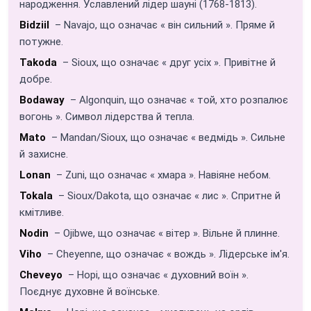
народження. Уславлений лідер шауні (1768-1813).
Bidziil
– Navajo, що означає « він сильний ». Пряме й
потужне.
Takoda
– Sioux, що означає « друг усіх ». Привітне й
добре.
Bodaway
– Algonquin, що означає « той, хто розпалює
вогонь ». Символ лідерства й тепла.
Mato
– Mandan/Sioux, що означає « ведмідь ». Сильне
й захисне.
Lonan
– Zuni, що означає « хмара ». Навіяне небом.
Tokala
– Sioux/Dakota, що означає « лис ». Спритне й
кмітливе.
Nodin
– Ojibwe, що означає « вітер ». Вільне й плинне.
Viho
– Cheyenne, що означає « вождь ». Лідерське ім'я.
Cheveyo
– Hopi, що означає « духовний воїн ».
Поєднує духовне й воїнське.