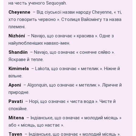
на честь ученого Sequoyah.
Cheyenne
– Від сіуської назви народу Cheyenne, « ті,
хто говорить червоно ». Столиця Вайомінгу та назва
племені.
Nizhóní
– Navajo, що означає « красива ». Одне з
найулюбленіших навахо-імен.
Shandiin
– Navajo, що означає « сонячне сяйво ».
Яскраве й тепле.
Kimimela
– Lakota, що означає « метелик ». Ніжне й
вільне.
Aponi
– Algonquin, що означає « метелик ». Ліричне й
природне.
Pavati
– Hopi, що означає « чиста вода ». Чисте й
спокійне.
Mitena
– Індіанське, що означає « молодий місяць »
або « місяць, що настає ».
Tayen
– Індіанське, що означає « молодий місяць ».