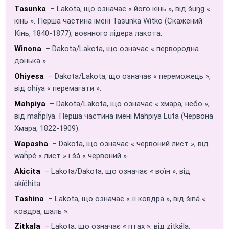
Tasunka
– Lakota, що означає « його кінь », від šuŋg «
кінь ». Перша частина імені Tasunka Witko (Скажений
Кінь, 1840-1877), воєнного лідера лакота.
Winona
– Dakota/Lakota, що означає « первородна
донька ».
Ohiyesa
– Dakota/Lakota, що означає « переможець »,
від ohíya « перемагати ».
Mahpiya
– Dakota/Lakota, що означає « хмара, небо »,
від maȟpíya. Перша частина імені Mahpiya Luta (Червона
Хмара, 1822-1909).
Wapasha
– Dakota, що означає « червоний лист », від
waȟpé « лист » і šá « червоний ».
Akicita
– Lakota/Dakota, що означає « воїн », від
akíčhita.
Tashina
– Lakota, що означає « її ковдра », від šiná «
ковдра, шаль ».
Zitkala
– Lakota, що означає « птах », від zitkála.