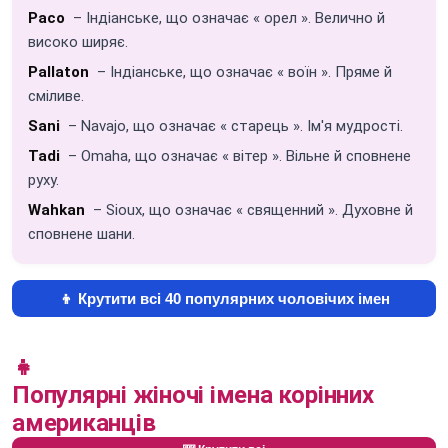
Paco
– Індіанське, що означає « орел ». Велично й
високо ширяє.
Pallaton
– Індіанське, що означає « воїн ». Пряме й
сміливе.
Sani
– Navajo, що означає « старець ». Ім'я мудрості.
Tadi
– Omaha, що означає « вітер ». Вільне й сповнене
руху.
Wahkan
– Sioux, що означає « священний ». Духовне й
сповнене шани.
👦 Крутити всі 40 популярних чоловічих імен
👧
Популярні жіночі імена корінних
американців