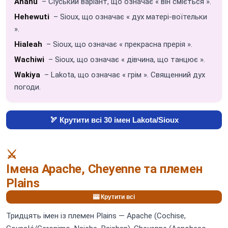
Ahanu
– Сіуський варіант, що означає « він сміється ».
Hehewuti
– Sioux, що означає « дух матері-воїтельки
».
Hialeah
– Sioux, що означає « прекрасна прерія ».
Wachiwi
– Sioux, що означає « дівчина, що танцює ».
Wakiya
– Lakota, що означає « грім ». Священний дух
погоди.
🏹 Крутити всі 30 імен Lakota/Sioux
⚔️
Імена Apache, Cheyenne та племен
Plains
🎰 Крутити всі
Тридцять імен із племен Plains — Apache (Cochise,