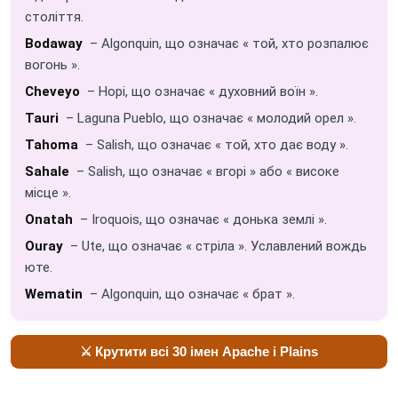
століття.
Bodaway
– Algonquin, що означає « той, хто розпалює
вогонь ».
Cheveyo
– Hopi, що означає « духовний воїн ».
Tauri
– Laguna Pueblo, що означає « молодий орел ».
Tahoma
– Salish, що означає « той, хто дає воду ».
Sahale
– Salish, що означає « вгорі » або « високе
місце ».
Onatah
– Iroquois, що означає « донька землі ».
Ouray
– Ute, що означає « стріла ». Уславлений вождь
юте.
Wematin
– Algonquin, що означає « брат ».
⚔️ Крутити всі 30 імен Apache і Plains