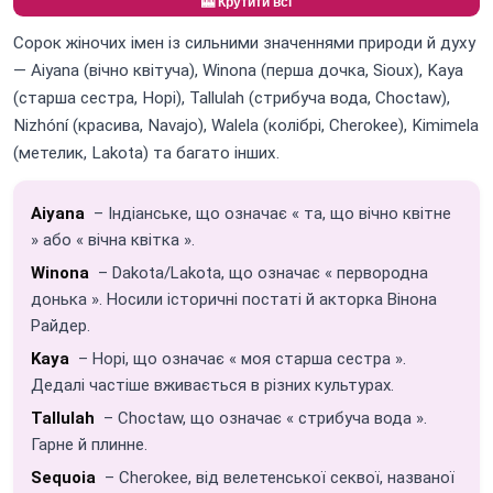
🎰 Крутити всі
Сорок жіночих імен із сильними значеннями природи й духу
— Aiyana (вічно квітуча), Winona (перша дочка, Sioux), Kaya
(старша сестра, Hopi), Tallulah (стрибуча вода, Choctaw),
Nizhóní (красива, Navajo), Walela (колібрі, Cherokee), Kimimela
(метелик, Lakota) та багато інших.
Aiyana
– Індіанське, що означає « та, що вічно квітне
» або « вічна квітка ».
Winona
– Dakota/Lakota, що означає « первородна
донька ». Носили історичні постаті й акторка Вінона
Райдер.
Kaya
– Hopi, що означає « моя старша сестра ».
Дедалі частіше вживається в різних культурах.
Tallulah
– Choctaw, що означає « стрибуча вода ».
Гарне й плинне.
Sequoia
– Cherokee, від велетенської секвої, названої