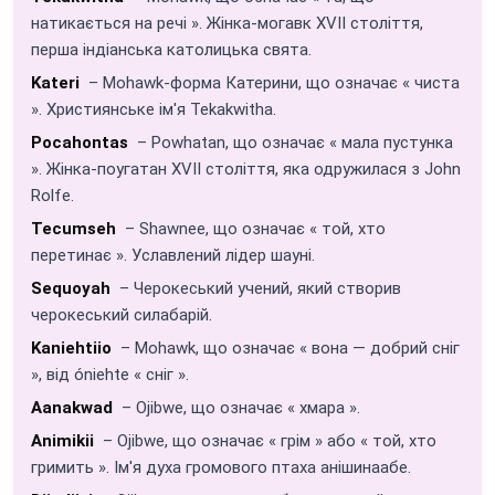
натикається на речі ». Жінка-могавк XVII століття,
перша індіанська католицька свята.
Kateri
– Mohawk-форма Катерини, що означає « чиста
». Християнське ім'я Tekakwitha.
Pocahontas
– Powhatan, що означає « мала пустунка
». Жінка-поугатан XVII століття, яка одружилася з John
Rolfe.
Tecumseh
– Shawnee, що означає « той, хто
перетинає ». Уславлений лідер шауні.
Sequoyah
– Черокеський учений, який створив
черокеський силабарій.
Kaniehtiio
– Mohawk, що означає « вона — добрий сніг
», від óniehte « сніг ».
Aanakwad
– Ojibwe, що означає « хмара ».
Animikii
– Ojibwe, що означає « грім » або « той, хто
гримить ». Ім'я духа громового птаха анішинаабе.