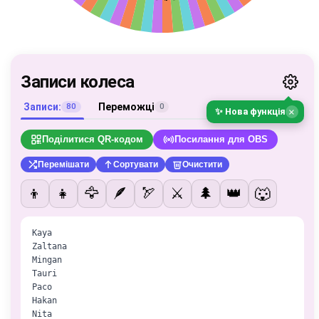
Записи колеса
Записи:
Переможці
80
0
×
✨ Нова функція
Поділитися QR-кодом
Посилання для OBS
Перемішати
Сортувати
Очистити
👦
👧
🦅
🪶
🏹
⚔️
🌲
👑
🐺