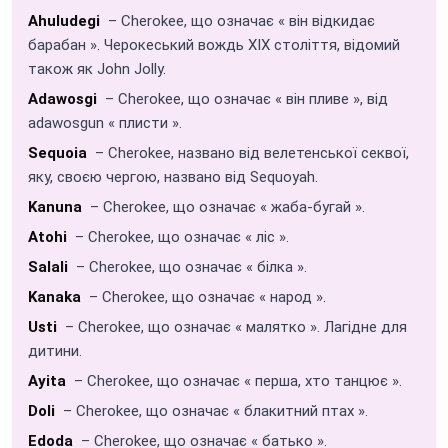
Ahuludegi
– Cherokee, що означає « він відкидає
барабан ». Черокеський вождь XIX століття, відомий
також як John Jolly.
Adawosgi
– Cherokee, що означає « він пливе », від
adawosgun « плисти ».
Sequoia
– Cherokee, названо від велетенської секвої,
яку, своєю чергою, названо від Sequoyah.
Kanuna
– Cherokee, що означає « жаба-бугай ».
Atohi
– Cherokee, що означає « ліс ».
Salali
– Cherokee, що означає « білка ».
Kanaka
– Cherokee, що означає « народ ».
Usti
– Cherokee, що означає « малятко ». Лагідне для
дитини.
Ayita
– Cherokee, що означає « перша, хто танцює ».
Doli
– Cherokee, що означає « блакитний птах ».
Edoda
– Cherokee, що означає « батько ».