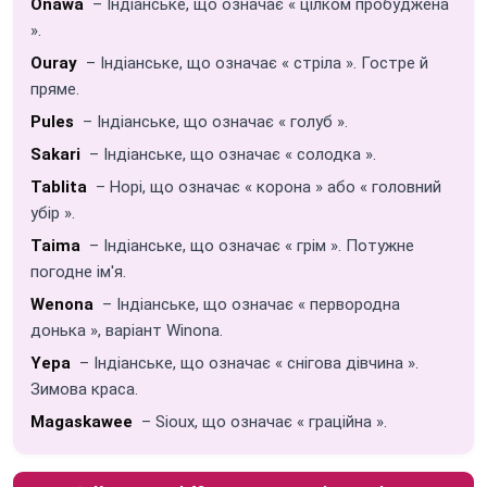
Onawa
– Індіанське, що означає « цілком пробуджена
».
Ouray
– Індіанське, що означає « стріла ». Гостре й
пряме.
Pules
– Індіанське, що означає « голуб ».
Sakari
– Індіанське, що означає « солодка ».
Tablita
– Hopi, що означає « корона » або « головний
убір ».
Taima
– Індіанське, що означає « грім ». Потужне
погодне ім'я.
Wenona
– Індіанське, що означає « первородна
донька », варіант Winona.
Yepa
– Індіанське, що означає « снігова дівчина ».
Зимова краса.
Magaskawee
– Sioux, що означає « граційна ».