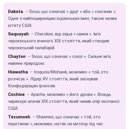
Dakota
– Sioux, що означає « друг » або « союзник ».
Одне з найпоширеніших індіанських імен, також назва
штату США.
Sequoyah
– Cherokee, від siqua « свиня ». Ім'я
черокеського вченого XIX століття, який створив
черокеський силабарій.
Chayton
– Sioux, що означає « сокіл ». Сильне ім'я,
навіяне природою.
Hiawatha
– Iroquois/Mohawk, можливо « той, хто
розчісує ». Лідер XV століття, який заснував
Конфедерацію ірокезів.
Cochise
– Apache, можливо « його дрова ». Вождь
чирикауа-апачів XIX століття, який чинив опір експансії
США.
Tecumseh
– Shawnee, що означає « той, хто
перетинає », можливо, натяк на метеор під час