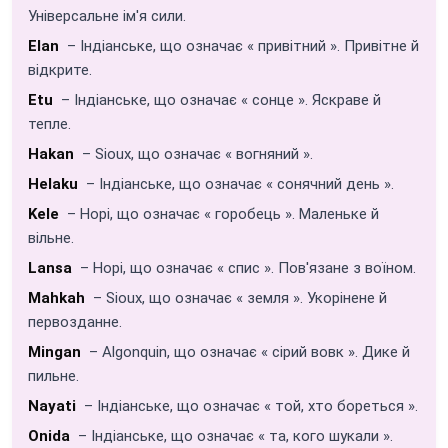
Універсальне ім'я сили.
Elan
– Індіанське, що означає « привітний ». Привітне й
відкрите.
Etu
– Індіанське, що означає « сонце ». Яскраве й
тепле.
Hakan
– Sioux, що означає « вогняний ».
Helaku
– Індіанське, що означає « сонячний день ».
Kele
– Hopi, що означає « горобець ». Маленьке й
вільне.
Lansa
– Hopi, що означає « спис ». Пов'язане з воїном.
Mahkah
– Sioux, що означає « земля ». Укорінене й
первозданне.
Mingan
– Algonquin, що означає « сірий вовк ». Дике й
пильне.
Nayati
– Індіанське, що означає « той, хто бореться ».
Onida
– Індіанське, що означає « та, кого шукали ».