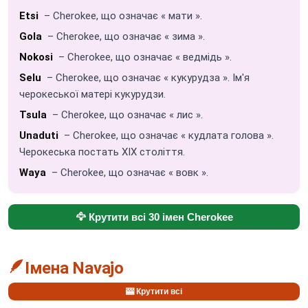
Etsi
– Cherokee, що означає « мати ».
Gola
– Cherokee, що означає « зима ».
Nokosi
– Cherokee, що означає « ведмідь ».
Selu
– Cherokee, що означає « кукурудза ». Ім'я
черокеської матері кукурудзи.
Tsula
– Cherokee, що означає « лис ».
Unaduti
– Cherokee, що означає « кудлата голова ».
Черокеська постать XIX століття.
Waya
– Cherokee, що означає « вовк ».
🦅 Крутити всі 30 імен Cherokee
🪶
Імена Navajo
🎰 Крутити всі