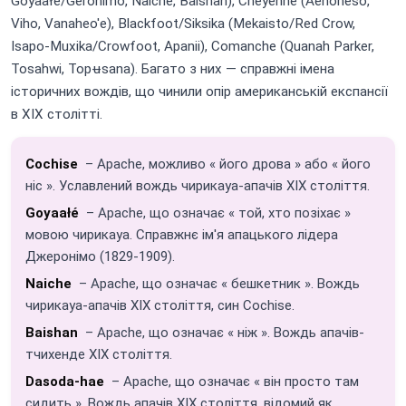
Goyaałé/Geronimo, Naiche, Baishan), Cheyenne (Aenoheso,
Viho, Vanaheo'e), Blackfoot/Siksika (Mekaisto/Red Crow,
Isapo-Muxika/Crowfoot, Apanii), Comanche (Quanah Parker,
Tosahwi, Topʉsana). Багато з них — справжні імена
історичних вождів, що чинили опір американській експансії
в XIX столітті.
Cochise
– Apache, можливо « його дрова » або « його
ніс ». Уславлений вождь чирикауа-апачів XIX століття.
Goyaałé
– Apache, що означає « той, хто позіхає »
мовою чирикауа. Справжнє ім'я апацького лідера
Джеронімо (1829-1909).
Naiche
– Apache, що означає « бешкетник ». Вождь
чирикауа-апачів XIX століття, син Cochise.
Baishan
– Apache, що означає « ніж ». Вождь апачів-
тчихенде XIX століття.
Dasoda-hae
– Apache, що означає « він просто там
сидить ». Вождь апачів XIX століття, відомий як