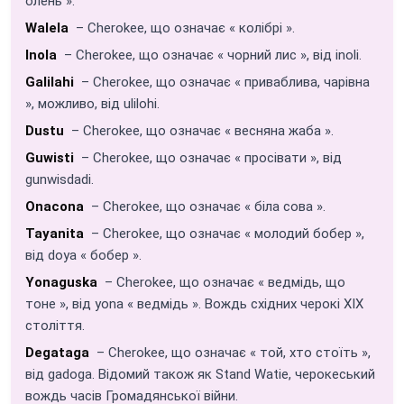
олень ».
Walela
– Cherokee, що означає « колібрі ».
Inola
– Cherokee, що означає « чорний лис », від inoli.
Galilahi
– Cherokee, що означає « приваблива, чарівна
», можливо, від ulilohi.
Dustu
– Cherokee, що означає « весняна жаба ».
Guwisti
– Cherokee, що означає « просівати », від
gunwisdadi.
Onacona
– Cherokee, що означає « біла сова ».
Tayanita
– Cherokee, що означає « молодий бобер »,
від doya « бобер ».
Yonaguska
– Cherokee, що означає « ведмідь, що
тоне », від yona « ведмідь ». Вождь східних черокі XIX
століття.
Degataga
– Cherokee, що означає « той, хто стоїть »,
від gadoga. Відомий також як Stand Watie, черокеський
вождь часів Громадянської війни.