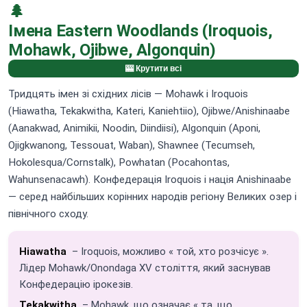
🌲
Імена Eastern Woodlands (Iroquois,
Mohawk, Ojibwe, Algonquin)
🎰 Крутити всі
Тридцять імен зі східних лісів — Mohawk і Iroquois
(Hiawatha, Tekakwitha, Kateri, Kaniehtiio), Ojibwe/Anishinaabe
(Aanakwad, Animikii, Noodin, Diindiisi), Algonquin (Aponi,
Ojigkwanong, Tessouat, Waban), Shawnee (Tecumseh,
Hokolesqua/Cornstalk), Powhatan (Pocahontas,
Wahunsenacawh). Конфедерація Iroquois і нація Anishinaabe
— серед найбільших корінних народів регіону Великих озер і
північного сходу.
Hiawatha
– Iroquois, можливо « той, хто розчісує ».
Лідер Mohawk/Onondaga XV століття, який заснував
Конфедерацію ірокезів.
Tekakwitha
– Mohawk, що означає « та, що