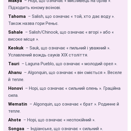
Makya
– Hopi, що означає « мисливець на орлів ».
Підходить юному воїнові.
Tahoma
– Salish, що означає « той, хто дає воду ».
Також назва гори Реньє.
Sahale
– Salish/Chinook, що означає « вгорі » або «
високе місце ».
Keokuk
– Sauk, що означає « пильний і уважний ».
Уславлений вождь сауків XIX століття.
Tauri
– Laguna Pueblo, що означає « молодий орел ».
Ahanu
– Algonquin, що означає « він сміється ». Веселе
й тепле.
Honovi
– Hopi, що означає « сильний олень ». Граційна
сила.
Wematin
– Algonquin, що означає « брат ». Родинне й
тепле.
Ahote
– Hopi, що означає « неспокійний ».
Songaa
– Індіанське, що означає « сильний ».