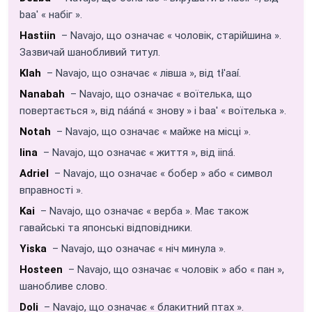
baa' « набіг ».
Hastiin
– Navajo, що означає « чоловік, старійшина ».
Зазвичай шанобливий титул.
Klah
– Navajo, що означає « лівша », від tł'aaí.
Nanabah
– Navajo, що означає « воїтелька, що
повертається », від nááná « знову » і baa' « воїтелька ».
Notah
– Navajo, що означає « майже на місці ».
Iina
– Navajo, що означає « життя », від iiná.
Adriel
– Navajo, що означає « бобер » або « символ
вправності ».
Kai
– Navajo, що означає « верба ». Має також
гавайські та японські відповідники.
Yiska
– Navajo, що означає « ніч минула ».
Hosteen
– Navajo, що означає « чоловік » або « пан »,
шанобливе слово.
Doli
– Navajo, що означає « блакитний птах ».