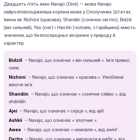
Двадцять п'ять імен Navajo (Diné) — мова Navajo
найрозповсюдженіша корінна мова у Сполучених Штатах.
Імена як Nizhóní (красива), Shandiin (сонячне світло), Bidziil
(він сильний), Yas (сніг) і Hastiin (чоловік, старійшина) мають
значення, що безпосередньо вкорінені у природу й
характер.
Bidziil
– Navajo, що означає « він сильний ». Ім'я прямої
сили.
Nizhóní
– Navajo, що означає « красива ». Улюблене
жіноче ім'я.
Shandiin
– Navajo, що означає « сонячне сяйво », від
sháńdíín.
Ajei
– Navajo, що означає « серце », від ajéí.
Ashkii
– Navajo, що означає « хлопчик ».
Awee
– Navajo, що означає « немовля », від awéé'.
Dezba
– Navajo, що означає « вирушати в набіг », від