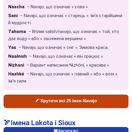
Nascha
– Navajo, що означає « сова ».
Sani
– Navajo, що означає « старець ». Ім'я старійшини
й мудрості.
Tahoma
– Вплив salish/navajo, що означає « той, хто
дає воду » або « засніжена вершина ».
Yas
– Navajo, що означає « сніг ». Зимова краса.
Naalnish
– Navajo, що означає « він працює ».
Nizhoni
– Варіант написання Nizhóní, « красива ».
Hashké
– Navajo, що означає « гнівний » або « воїн ».
Ім'я сили.
🪶 Крутити всі 25 імен Navajo
🏹
Імена Lakota і Sioux
🎰 Крутити всі