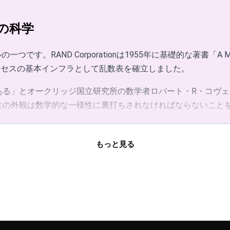
レーション、ダメージ計算、ルートテーブル、イベントトリガーに
とを確認してください。ブラウザのキャッシュをクリアし、スク
と、インディー開発者の84%がカスタムソリューションを実装する前に
Chrome、Firefox、Safari、Edge）でテストし
の科学
ロセスの基本インフラとして乱数表を確立しました。
ョン順序、賞品配布順序をランダム化します。Journal of Consu
されます。これは設計上の意図です — 独立した乱数化により
れた位置を主催者が選択した配置より23%公平だと認識するこ
。再現可能な乱数化には、シード付きPRNGライブラリが推奨
ム性の外観は数学的な一様性に裏打ちされなければならないこと
数化
、サーキット順序をランダム化します。2021年のJournal of Str
が固定シーケンスプログラムと比較して継続率を18%改善した
高く報告しています。
もっと見る
じて一様分布を観察できるようにするとしています。
日1回生成します。食事の多様性に関する行動研究（Appetite, 
す — 外部からの刺激なしでは同じ7–9食をローテーション
参加者の信頼を手動方法に対する主な利点として挙げています