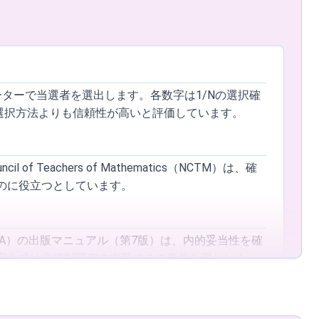
立して選択されます。複数の抽選当選者の選出、ラン
ーターで当選者を選出します。各数字は1/Nの選択確
受け、生成プロセスは参加者に可視化されます。
手動選択方法よりも信頼性が高いと評価しています。
重要な要因であると指摘しています。規制されたゲームにつ
achers of Mathematics（NCTM）は、確
のに役立つとしています。
作します — 最小値と最大値を設定し、ツールがそ
ョンなしの数値出力に最適化されています。
A）の出版マニュアル（第7版）は、内的妥当性を確
字生成は非規制研究の文脈でこの要件を満たしま
 App（PWA）として機能し、限定的な接続環境でも動
で実行されます。