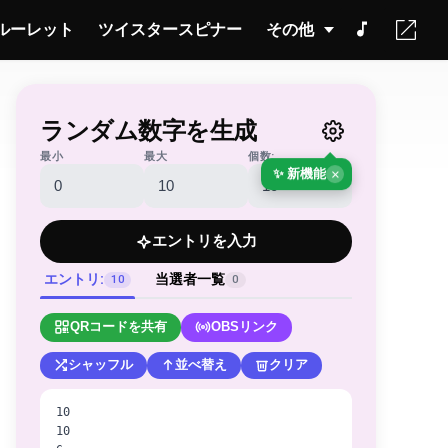
ルーレット
ツイスタースピナー
その他
ランダム数字を生成
最小
最大
個数:
✨ 新機能
×
エントリを入力
エントリ:
当選者一覧
10
0
QRコードを共有
OBSリンク
シャッフル
並べ替え
クリア