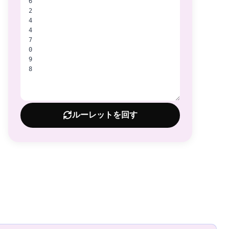
ルーレットを回す