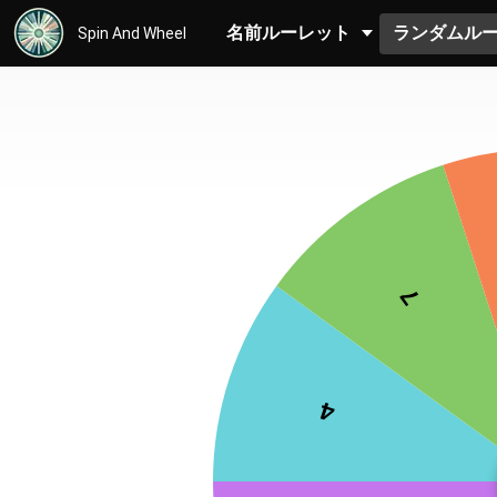
名前ルーレット
ランダムル
Spin And Wheel