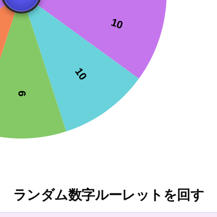
ランダム数字ルーレットを回す