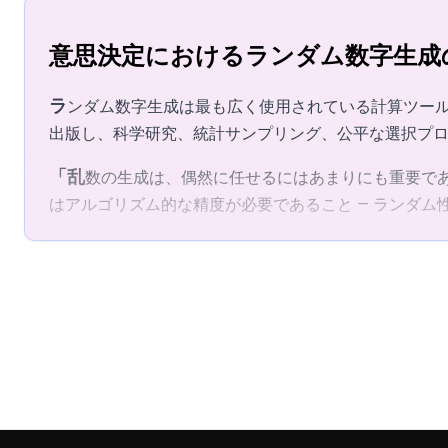
ゲームデザイナーはランダム数字生成をダイスシミュ
ブラウザが最新でJavaScriptが有効であるこ
Developers Conference）調査による
を無効にしてください。問題が続く場合は、別のブラウザ（
意思決定におけるランダム数字生成
タイプを作成しています。
サポートにお問い合わせください。
ランダム数字生成は最も広く使用されている計算ツールの一つです。RAND Corporationは1955年に基礎的な著書「A Million Random Digits with 100,000 Normal Deviates」を
イベントの座席配置と順序割り当て
特定のランダムシーケンスを再現できますか？
出版し、科学研究、統計サンプリング、公平な選択プ
イベントプランナーはジェネレーターで座席配置、プレゼンテーシ
いいえ。各生成はシード制御なしで独立して乱数化
載された研究では、参加者はランダムに割り当てら
「乱数の生成は、偶然に任せるにはあまりにも重要である」とオークリッジ国立研究所の数学者ロバート・R・コヴェユは述べています。この指摘は、信頼性のある乱数化に
証され、公平な抽選と偏りのない選択に不可欠です
はアルゴリズム的な精度が必要であること — ランダ
フィットネスプログラミングとトレーニングの乱
パーソナルトレーナーやアスリートは数字生成で種目選択、レップ数
組織的な文脈では、ランダムな数字割り当てが配分バイアスを低減します。2022年のOrganizational Behavior and Human Decision Processesの研究では、ランダム割り当てを
研究では、トレーニング変数の定期的なランダム化
使用するチームが配分の公平性に対する満足度を28%
食事計画とレシピ選択
教育での応用は十分に文書化されています。National Council of Teachers of Mathematicsは、ランダム数字生成を確率概念を教えるための重要なツールとして特定してお
り、生徒が抽象的な公式ではなく繰り返しの実験を通
レシピを数字に割り当て（例：月間プランなら1–30）、1
択は反復バイアスを減らすことで食の多様性を高めま
イベント管理において、デジタルランダム数字生成は物理的な方法をほぼ置き換えました。2023年のEventbrite調査では、プロのイベント主催者の67%が現在、賞品抽選にデ
スポーツコーチングとドリル選択
ジタル乱数化ツールを使用しており、速度、透明性、