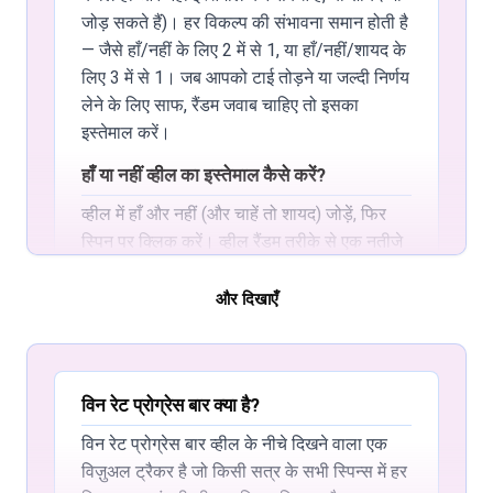
जोड़ सकते हैं)। हर विकल्प की संभावना समान होती है
— जैसे हाँ/नहीं के लिए 2 में से 1, या हाँ/नहीं/शायद के
लिए 3 में से 1। जब आपको टाई तोड़ने या जल्दी निर्णय
लेने के लिए साफ, रैंडम जवाब चाहिए तो इसका
इस्तेमाल करें।
हाँ या नहीं व्हील का इस्तेमाल कैसे करें?
व्हील में हाँ और नहीं (और चाहें तो शायद) जोड़ें, फिर
स्पिन पर क्लिक करें। व्हील रैंडम तरीके से एक नतीजे
पर रुकता है। एक स्पिन, एक जवाब। कोई अकाउंट या
डाउनलोड नहीं — साइट खोलें और घुमाएँ।
और दिखाएँ
क्या हाँ या नहीं व्हील मुफ्त है?
हाँ। हाँ या नहीं व्हील साइन-अप के बिना मुफ्त है।
विन रेट प्रोग्रेस बार क्या है?
निर्णयों, गेम्स और समूह की पसंद के लिए इस्तेमाल
करें। हर विकल्प को हर स्पिन पर समान मौका मिलता
विन रेट प्रोग्रेस बार व्हील के नीचे दिखने वाला एक
है।
विज़ुअल ट्रैकर है जो किसी सत्र के सभी स्पिन्स में हर