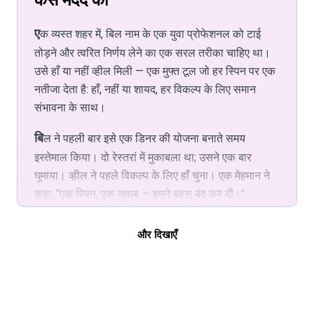
कैसे मदद की
देता है।
पार्टी निर्णयों के लिए हाँ या नहीं व्हील का इस्तेमाल करते
हैं। एक स्पिन, एक नतीजा — अप्रत्याशितता और
एक व्यस्त शहर में, बिल नाम के एक युवा प्रोफेशनल को टाई
निष्पक्षता जोड़ता है। आइसब्रेकर और समूह गेम्स के
तोड़ने और त्वरित निर्णय लेने का एक सरल तरीका चाहिए था।
लिए लोकप्रिय।
उसे हाँ या नहीं व्हील मिली — एक मुफ्त टूल जो हर स्पिन पर एक
नतीजा देता है: हाँ, नहीं या शायद, हर विकल्प के लिए समान
कुशल टीम निर्णय
संभावना के साथ।
जब टीम बँटी हो तो हाँ या नहीं व्हील इस्तेमाल करें: एक
स्पिन नतीजा चुनती है। हर विकल्प की समान संभावना
बिल ने पहली बार इसे एक डिनर की योजना बनाते समय
होती है। निर्णयों को तेज़ और पारदर्शी रखती है — एक
इस्तेमाल किया। दो रेस्तरां में मुकाबला था; उसने एक बार
मैनेजर ने बताया कि वह इसे "50/50 गतिरोध को एक
घुमाया। व्हील ने पहले विकल्प के लिए हाँ चुना। एक मेहमान ने
सेकंड से कम में तोड़ने" के लिए इस्तेमाल करते थे।
कहा: "एक स्पिन, एक जवाब — हमने बहस बंद कर दी।"
फिटनेस और वर्कआउट की विविधता
एक प्रोजेक्ट मैनेजर के रूप में, बिल ने तब हाँ या नहीं व्हील का
और दिखाएँ
हाँ/नहीं को व्यायाम विकल्पों से मैप करें (जैसे हाँ = दौड़,
इस्तेमाल किया जब टीम बँटी हुई थी। एक स्पिन, एक नतीजा;
नहीं = साइकिल); एक स्पिन सेशन चुनती है। हर
सबने 50/50 का मौका स्वीकार किया था। निष्पक्ष और
विकल्प की समान संभावना होती है। ट्रेनर्स इसे विविध,
पारदर्शी। उसकी टीम के अनुसार, मीटिंग्स छोटी हो गईं क्योंकि
निष्पक्ष रूटीन के लिए इस्तेमाल करते हैं। एक स्पिन,
"एक स्पिन ने मामला सुलझा दिया"।
एक चुनाव — वर्कआउट को निष्पक्ष और दिलचस्प रखता