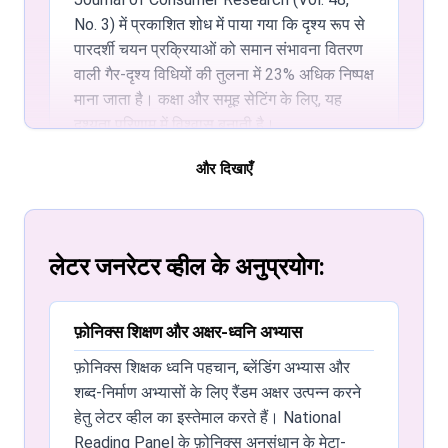
No. 3) में प्रकाशित शोध में पाया गया कि दृश्य रूप से
पारदर्शी चयन प्रक्रियाओं को समान संभावना वितरण
वाली गैर-दृश्य विधियों की तुलना में 23% अधिक निष्पक्ष
माना जाता है। कक्षा और समूह सेटिंग के लिए, यह
दृश्यता परिणाम में विश्वास बनाती है।
भाषा शिक्षक फ़ोनिक्स शिक्षण के लिए लेटर व्हील का
और दिखाएँ
इस्तेमाल कैसे करते हैं?
फ़ोनिक्स शिक्षक अक्षर-ध्वनि संगति, प्रारंभिक ध्वनि
पहचान, और शब्द निर्माण के अभ्यास के लिए रैंडम अक्षरों
लेटर जनरेटर व्हील के अनुप्रयोग:
के लिए स्पिन करते हैं। International Literacy
Association फ़ोनिक्स शिक्षण के लिए बहु-संवेदी
दृष्टिकोणों की सिफारिश करता है — विज़ुअल स्पिनिंग
फ़ोनिक्स शिक्षण और अक्षर-ध्वनि अभ्यास
व्हील के साथ श्रवण अक्षर नामकरण कई शिक्षण चैनलों
फ़ोनिक्स शिक्षक ध्वनि पहचान, ब्लेंडिंग अभ्यास और
को संलग्न करता है। शिक्षक विशिष्ट ध्वन्यात्मक
शब्द-निर्माण अभ्यासों के लिए रैंडम अक्षर उत्पन्न करने
जागरूकता कौशल को लक्षित करने के लिए केवल स्वर
हेतु लेटर व्हील का इस्तेमाल करते हैं। National
या केवल व्यंजन पर फ़िल्टर कर सकते हैं।
Reading Panel के फ़ोनिक्स अनुसंधान के मेटा-