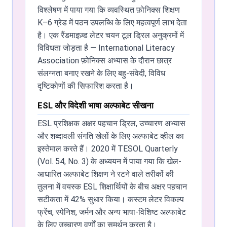
क्या मैं इसका इस्तेमाल Scrabble, Boggle, या
विश्लेषण में पाया गया कि व्यवस्थित फ़ोनिक्स शिक्षण
अन्य शब्द खेलों के लिए कर सकता हूँ?
K–6 ग्रेड में पठन उपलब्धि के लिए महत्वपूर्ण लाभ देता
लेटर व्हील शब्द खेलों, शब्दावली चुनौतियों और स्पेलिंग
है। एक रैंडमाइज़्ड लेटर चयन टूल ड्रिल अनुक्रमों में
प्रतियोगिताओं के लिए रैंडम प्रारंभिक अक्षर उत्पन्न
विविधता जोड़ता है — International Literacy
करता है। Hasbro के आधिकारिक Scrabble
Association फ़ोनिक्स अभ्यास के दौरान छात्र
आँकड़ों के अनुसार, अंग्रेजी-भाषा की टाइल वितरण हर
संलग्नता बनाए रखने के लिए बहु-संवेदी, विविध
अक्षर को अलग-अलग आवृत्तियाँ देती है (E 12 बार
दृष्टिकोणों की सिफारिश करता है।
आता है जबकि Q और Z एक-एक बार)। मानक समान-
ESL और विदेशी भाषा अल्फाबेट सीखना
संभावना चयन के लिए, A–Z प्रीसेट का इस्तेमाल
करें। Scrabble टाइल वितरण से मेल खाते आवृत्ति-
ESL प्रशिक्षक अक्षर पहचान ड्रिल, उच्चारण अभ्यास
भारित चयन के लिए, दोहराए गए अक्षरों के साथ एक
और शब्दावली संगति खेलों के लिए अल्फाबेट व्हील का
कस्टम सेट बनाएँ।
इस्तेमाल करते हैं। 2020 में TESOL Quarterly
(Vol. 54, No. 3) के अध्ययन में पाया गया कि खेल-
क्या लेटर जनरेटर व्हील मुफ्त है?
आधारित अल्फाबेट शिक्षण ने रटने वाले तरीकों की
सभी सुविधाएँ बिना पंजीकरण के मुफ्त हैं। बिना किसी
तुलना में वयस्क ESL शिक्षार्थियों के बीच अक्षर पहचान
लागत के कोई भी प्रीसेट (A–Z, स्वर, व्यंजन) चुनें या
सटीकता में 42% सुधार किया। कस्टम लेटर विकल्प
कस्टम अक्षर सेट बनाएँ। यह टूल बिना सॉफ़्टवेयर
फ्रेंच, स्पेनिश, जर्मन और अन्य भाषा-विशिष्ट अल्फाबेट
इंस्टॉल किए ब्राउज़र में Progressive Web App
के लिए उच्चारण वर्णों का समर्थन करता है।