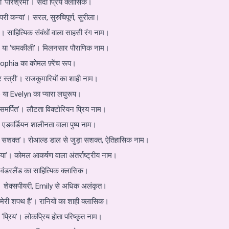
’ या ‘परिश्रमी’। सदा प्रिय क्लासिक।
री कन्या’। सरल, सुरुचिपूर्ण, सुरीला।
’। साहित्यिक संबंधों वाला साहसी रंग नाम।
ल’ या ‘चमकीली’। मिलनसार पौराणिक नाम।
Sophia का कोमल फ़्रेंच रूप।
त्र स्त्री’। राजकुमारियों का शाही नाम।
 या Evelyn का प्यारा लघुरूप।
समर्पित’। लौटता विक्टोरियन प्रिय नाम।
एडवर्डियन शालीनता वाला पुष्प नाम।
 में सशक्त’। रोआल्ड डाल से जुड़ा सशक्त, ऐतिहासिक नाम।
या’। कोमल आकर्षण वाला अंतर्राष्ट्रीय नाम।
वंडरलैंड का साहित्यिक क्लासिक।
्वी’। शेक्सपीयरी, Emily से अधिक अलंकृत।
 मेरी शपथ है’। रानियों का शाही क्लासिक।
या ‘प्रिय’। लोकप्रिय होता परिष्कृत नाम।