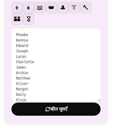
👦
👧
📖
👑
🎩
👔
🔨
🏰
🎖️
व्हील घुमाएँ