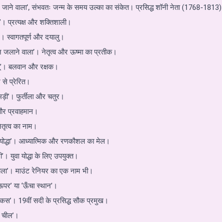
 जाने वाला’, संभवतः जन्म के समय उल्का का संकेत। प्रसिद्ध शॉनी नेता (1768-1813
’। प्रत्यक्ष और शक्तिशाली।
’। स्वागतपूर्ण और दयालु।
ि जलाने वाला’। नेतृत्व और ऊष्मा का प्रतीक।
ू’। बलवान और रक्षक।
से प्रेरित।
ड़ी’। फुर्तीला और चतुर।
 और प्रवाहमान।
ेतृत्व का नाम।
क योद्धा’। आध्यात्मिक और रणकौशल का मेल।
। युवा योद्धा के लिए उपयुक्त।
वाला’। माउंट रेनियर का एक नाम भी।
पर’ या ‘ऊँचा स्थान’।
कस’। 19वीं सदी के प्रसिद्ध सौक प्रमुख।
ा चील’।