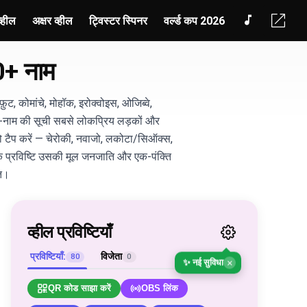
व्हील
अक्षर व्हील
ट्विस्टर स्पिनर
वर्ल्ड कप 2026
80+ नाम
ट, कोमांचे, मोहॉक, इरोक्वोइस, ओजिब्वे,
0-नाम की सूची सबसे लोकप्रिय लड़कों और
 टैप करें — चेरोकी, नवाजो, लकोटा/सिऑक्स,
्येक प्रविष्टि उसकी मूल जनजाति और एक-पंक्ति
्त।
व्हील प्रविष्टियाँ
प्रविष्टियाँ:
विजेता
80
0
×
✨ नई सुविधा
QR कोड साझा करें
OBS लिंक