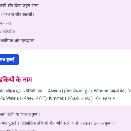
राजसी और ऊँचा उड़ने वाला।
ा’। प्रत्यक्ष और साहसी।
 का नाम।
 और गतिशील।
ध्यात्मिक और श्रद्धामय।
ाथ घुमाएँ
़कियों के नाम
ालीस महिला मूल अमेरिकी नाम — Aiyana (हमेशा खिलता हुआ), Winona (पहली बेटी, सि
ाजो), Walela (हमिंगबर्ड, चेरोकी), Kimimela (तितली, लकोटा), और कई अन्य।
ने वाली’ या ‘शाश्वत पुष्प’।
ष्ठ पुत्री’। ऐतिहासिक हस्तियों और अभिनेत्री विनोना राइडर द्वारा प्रयुक्त।