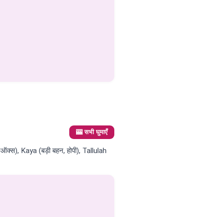
🎰 सभी घुमाएँ
ऑक्स), Kaya (बड़ी बहन, होपी), Tallulah