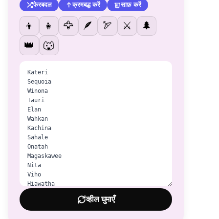
फेरबदल
क्रमबद्ध करें
साफ़ करें
👦
👧
🦅
🪶
🏹
⚔️
🌲
👑
🐺
व्हील घुमाएँ