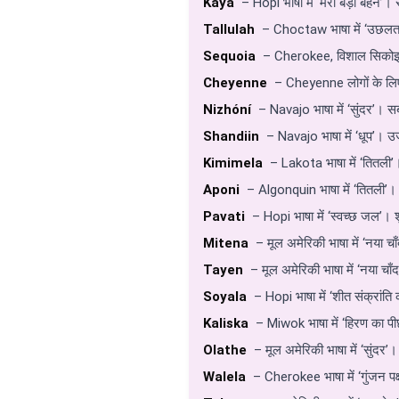
Kaya
– Hopi भाषा में ‘मेरी बड़ी बहन’। सं
Tallulah
– Choctaw भाषा में ‘उछलत
Sequoia
– Cherokee, विशाल सिकोइया व
Cheyenne
– Cheyenne लोगों के लिए
Nizhóní
– Navajo भाषा में ‘सुंदर’। सब
Shandiin
– Navajo भाषा में ‘धूप’। उ
Kimimela
– Lakota भाषा में ‘तितली’
Aponi
– Algonquin भाषा में ‘तितली’।
Pavati
– Hopi भाषा में ‘स्वच्छ जल’। श
Mitena
– मूल अमेरिकी भाषा में ‘नया चा
Tayen
– मूल अमेरिकी भाषा में ‘नया च
Soyala
– Hopi भाषा में ‘शीत संक्रांत
Kaliska
– Miwok भाषा में ‘हिरण का प
Olathe
– मूल अमेरिकी भाषा में ‘सुंदर’।
Walela
– Cherokee भाषा में ‘गुंजन पक