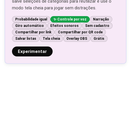
salve seleções de categorias para reutilizar e use o
modo tela cheia para jogar sem distrações.
Probabilidade igual
Controle por voz
Narração
Giro automático
Efeitos sonoros
Sem cadastro
Compartilhar por link
Compartilhar por QR code
Salvar listas
Tela cheia
Overlay OBS
Grátis
Experimentar