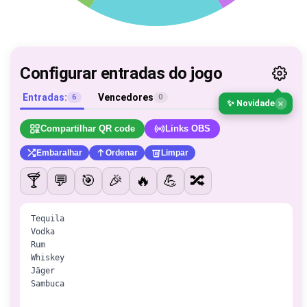
Configurar entradas do jogo
Entradas:
Vencedores
6
0
×
✨ Novidade
Compartilhar QR code
Links OBS
Embaralhar
Ordenar
Limpar
🍸
💬
🎯
🎉
🔥
💪
🔀