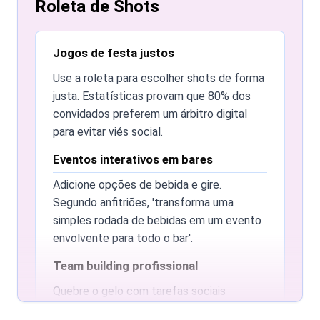
de manter os jogos justos e evitar
Roleta de Shots
discussões sobre turnos'.
Posso personalizar as opções para
Jogos de festa justos
meu grupo?
Use a roleta para escolher shots de forma
Você pode editar totalmente a lista para
justa. Estatísticas provam que 80% dos
combinar com a vibe da sua festa.
convidados preferem um árbitro digital
Pesquisas sobre dinâmicas de grupo
para evitar viés social.
mostram que jogos personalizados levam
a um engajamento significativamente
Eventos interativos em bares
maior em reuniões sociais.
Adicione opções de bebida e gire.
Segundo anfitriões, 'transforma uma
Existe uma forma de ver quem ganhou
nas rodadas anteriores?
simples rodada de bebidas em um evento
envolvente para todo o bar'.
Sim, você pode verificar a aba
'Vencedores' para acompanhar cada
Team building profissional
resultado. Isso permite um melhor fluxo de
Quebre o gelo com tarefas sociais
jogo e garante 100% de transparência para
aleatórias. Estudos mostram que risadas
todos os jogadores.