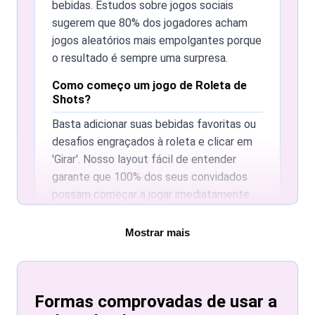
bebidas. Estudos sobre jogos sociais
sugerem que 80% dos jogadores acham
jogos aleatórios mais empolgantes porque
o resultado é sempre uma surpresa.
Como começo um jogo de Roleta de
Shots?
Basta adicionar suas bebidas favoritas ou
desafios engraçados à roleta e clicar em
'Girar'. Nosso layout fácil de entender
garante que 100% dos seus convidados
possam começar a jogar imediatamente
sem um livro de regras complexo.
Mostrar mais
A roleta é realmente justa para todos?
Sim. Cada opção tem a mesma chance de
ser escolhida. Anfitriões experientes
Formas comprovadas de usar a
dizem: 'Roletas digitais são a melhor forma