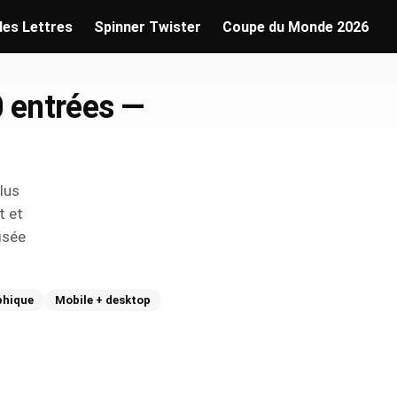
des Lettres
Spinner Twister
Coupe du Monde 2026
0 entrées —
lus
t et
isée
phique
Mobile + desktop