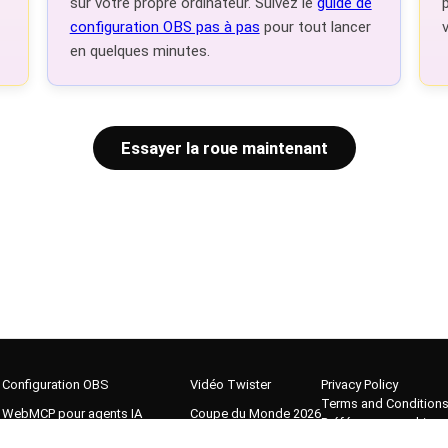
sur votre propre ordinateur. Suivez le
guide de
configuration OBS pas à pas
pour tout lancer
en quelques minutes.
Essayer la roue maintenant
Configuration OBS
Vidéo Twister
Privacy Policy
Terms and Condition
WebMCP pour agents IA
Coupe du Monde 2026
Préférences cookies
Galerie