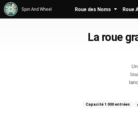
Roue des Noms
Roue A
Spin And Wheel
La roue gr
Un
lou
lan
Capacité 1 000 entrées