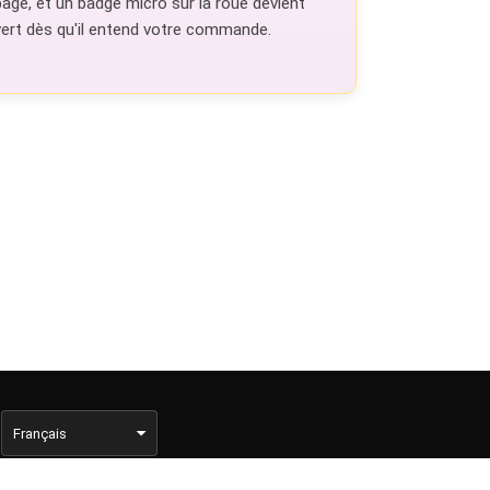
page, et un badge micro sur la roue devient
vert dès qu'il entend votre commande.
s