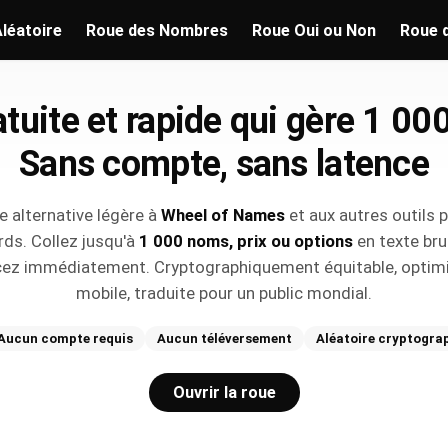
léatoire
Roue des Nombres
Roue Oui ou Non
Roue 
atuite et rapide qui gère 1 00
Sans compte, sans latence
e alternative légère à
Wheel of Names
et aux autres outils p
rds. Collez jusqu'à
1 000 noms, prix ou options
en texte bru
cez immédiatement. Cryptographiquement équitable, optim
mobile, traduite pour un public mondial.
Aucun compte requis
Aucun téléversement
Aléatoire cryptogra
Ouvrir la roue