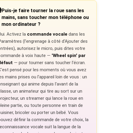
️
Puis-je faire tourner la roue sans les
mains, sans toucher mon téléphone ou
mon ordinateur ?
Oui. Activez la
commande vocale
dans les
Paramètres (l'engrenage à côté d'Ajouter des
entrées), autorisez le micro, puis dites votre
commande à voix haute —
'Wheel spin' par
défaut
— pour tourner sans toucher l'écran.
C'est pensé pour les moments où vous avez
les mains prises ou l'appareil loin de vous : un
enseignant qui anime depuis l'avant de la
classe, un animateur qui tire au sort sur un
projecteur, un streamer qui lance la roue en
pleine partie, ou toute personne en train de
cuisiner, bricoler ou porter un bébé. Vous
pouvez définir la commande de votre choix, la
reconnaissance vocale suit la langue de la