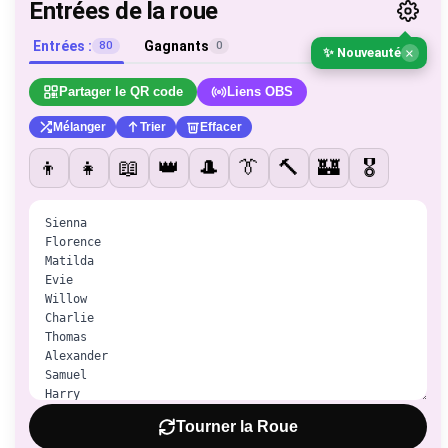
Entrées de la roue
Entrées :
Gagnants
80
0
×
✨ Nouveauté
Partager le QR code
Liens OBS
Mélanger
Trier
Effacer
👦
👧
📖
👑
🎩
👔
🔨
🏰
🎖️
Tourner la Roue