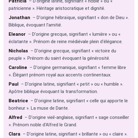
Patricia
– D'origine latine, signifiant « noble » ou «
patricienne ». Héritage aristocratique et dignité.
Jonathan
– D'origine hébraïque, signifiant « don de Dieu ».
Biblique, évoquant l'amitié.
Eleanor
– D'origine grecque, signifiant « lumière » ou «
éclatante ». Prénom de reine médiévale plein d'élégance.
Nicholas
– D'origine grecque, signifiant « victoire du
peuple ». Prénom du saint évoquant la générosité.
Caroline
– D'origine germanique, signifiant « femme libre
». Élégant prénom royal aux accents continentaux.
Paul
– D'origine latine, signifiant « petit » ou « humble ».
Apôtre biblique évoquant la transformation.
Beatrice
– D'origine latine, signifiant « celle qui apporte le
bonheur ». La muse de Dante.
Alfred
– D'origine vieil-anglaise, signifiant « sage conseiller
». Prénom noble d'Alfred le Grand.
Clara
– D'origine latine, signifiant « brillante » ou « claire ».