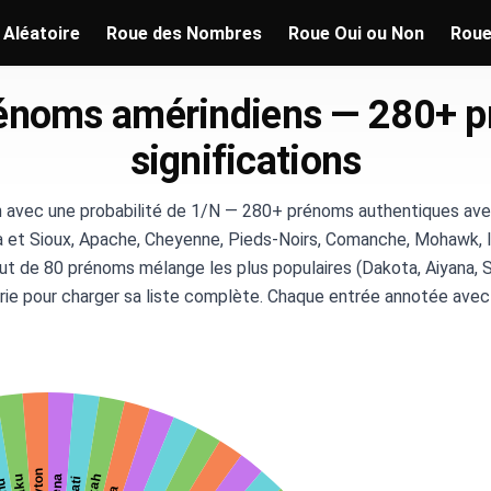
 Aléatoire
Roue des Nombres
Roue Oui ou Non
Roue
énoms amérindiens — 280+ 
significations
n avec une probabilité de 1/N — 280+ prénoms authentiques avec 
a et Sioux, Apache, Cheyenne, Pieds-Noirs, Comanche, Mohawk, I
aut de 80 prénoms mélange les plus populaires (Dakota, Aiyana, 
rie pour charger sa liste complète. Chaque entrée annotée avec sa 