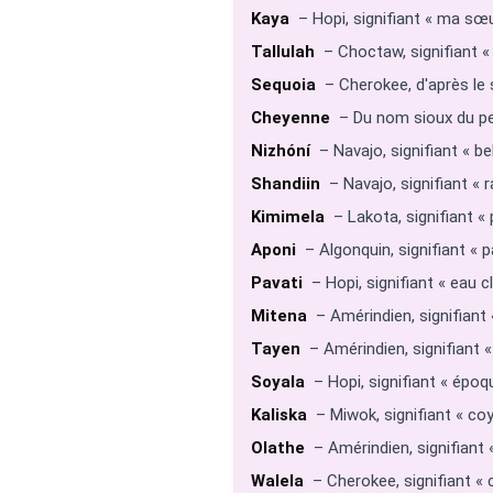
Kaya
– Hopi, signifiant « ma sœur
Tallulah
– Choctaw, signifiant « 
Sequoia
– Cherokee, d'après le 
Cheyenne
– Du nom sioux du peu
Nizhóní
– Navajo, signifiant « be
Shandiin
– Navajo, signifiant « 
Kimimela
– Lakota, signifiant « p
Aponi
– Algonquin, signifiant « pa
Pavati
– Hopi, signifiant « eau cl
Mitena
– Amérindien, signifiant «
Tayen
– Amérindien, signifiant «
Soyala
– Hopi, signifiant « époqu
Kaliska
– Miwok, signifiant « co
Olathe
– Amérindien, signifiant «
Walela
– Cherokee, signifiant « co