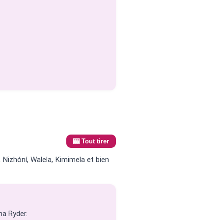
🎰 Tout tirer
Nizhóní, Walela, Kimimela et bien
na Ryder.