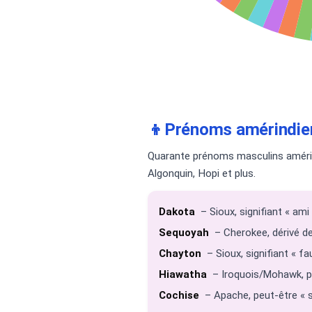
👦
Prénoms amérindien
Quarante prénoms masculins amérind
Algonquin, Hopi et plus.
Dakota
– Sioux, signifiant « ami
Sequoyah
– Cherokee, dérivé de 
Chayton
– Sioux, signifiant « fa
Hiawatha
– Iroquois/Mohawk, peu
Cochise
– Apache, peut-être « s