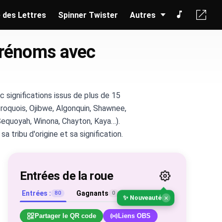
 des Lettres
Spinner Twister
Autres
prénoms avec
significations issus de plus de 15
roquois, Ojibwe, Algonquin, Shawnee,
Sequoyah, Winona, Chayton, Kaya…).
tribu d'origine et sa signification.
Entrées de la roue
Entrées :
Gagnants
80
0
×
✨ Nouveauté
Partager le QR code
Liens OBS