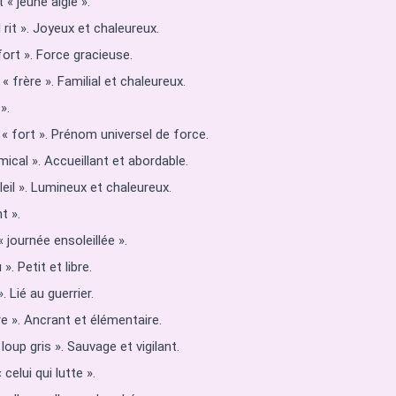
 « jeune aigle ».
l rit ». Joyeux et chaleureux.
fort ». Force gracieuse.
« frère ». Familial et chaleureux.
».
 « fort ». Prénom universel de force.
mical ». Accueillant et abordable.
leil ». Lumineux et chaleureux.
t ».
 journée ensoleillée ».
. Petit et libre.
. Lié au guerrier.
re ». Ancrant et élémentaire.
loup gris ». Sauvage et vigilant.
celui qui lutte ».