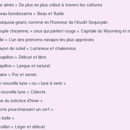
 aînée ». De plus en plus utilisé à travers les cultures.
eau bondissante ». Beau et fluide.
séquoia géant, nommé en l'honneur de l'érudit Sequoyah.
ple cheyenne, « ceux qui parlent rouge ». Capitale du Wyoming et n
lle ». L'un des prénoms navajos les plus appréciés.
rayon de soleil ». Lumineux et chaleureux.
apillon ». Délicat et libre.
pillon ». Lyrique et naturel.
aire ». Pur et serein.
 nouvelle lune » ou « lune à venir ».
 nouvelle lune ». Céleste.
e du solstice d'hiver ».
yote pourchassant un cerf ».
 belle ».
libri ». Léger et délicat.