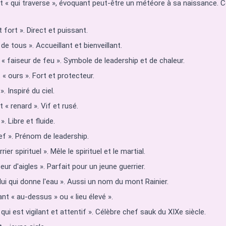
t « qui traverse », évoquant peut-être un météore à sa naissance. 
t fort ». Direct et puissant.
de tous ». Accueillant et bienveillant.
 « faiseur de feu ». Symbole de leadership et de chaleur.
« ours ». Fort et protecteur.
. Inspiré du ciel.
 « renard ». Vif et rusé.
». Libre et fluide.
ef ». Prénom de leadership.
ier spirituel ». Mêle le spirituel et le martial.
eur d'aigles ». Parfait pour un jeune guerrier.
elui qui donne l'eau ». Aussi un nom du mont Rainier.
ant « au-dessus » ou « lieu élevé ».
 qui est vigilant et attentif ». Célèbre chef sauk du XIXe siècle.