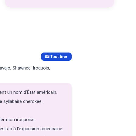
🎰 Tout tirer
avajo, Shawnee, Iroquois,
ement un nom d'État américain.
e syllabaire cherokee.
ération iroquoise.
ésista à l'expansion américaine.