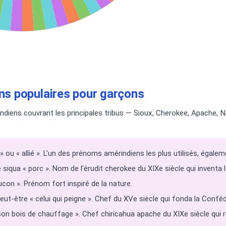
s populaires pour garçons
iens couvrant les principales tribus — Sioux, Cherokee, Apache, N
 » ou « allié ». L'un des prénoms amérindiens les plus utilisés, égal
siqua « porc ». Nom de l'érudit cherokee du XIXe siècle qui inventa l
ucon ». Prénom fort inspiré de la nature.
t-être « celui qui peigne ». Chef du XVe siècle qui fonda la Conféd
on bois de chauffage ». Chef chiricahua apache du XIXe siècle qui r