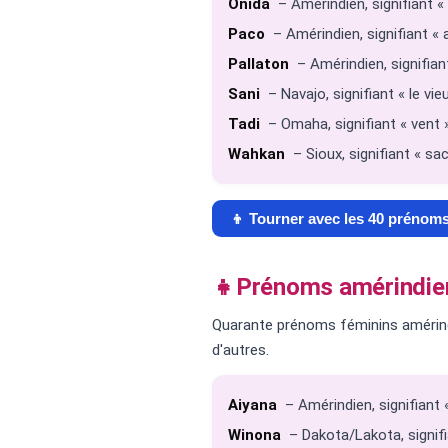
Onida
– Amérindien, signifiant « 
Paco
– Amérindien, signifiant « 
Pallaton
– Amérindien, signifiant
Sani
– Navajo, signifiant « le v
Tadi
– Omaha, signifiant « vent 
Wahkan
– Sioux, signifiant « sac
👦 Tourner avec les 40 prénom
👧
Prénoms amérindiens
Quarante prénoms féminins amérindi
d'autres.
Aiyana
– Amérindien, signifiant « 
Winona
– Dakota/Lakota, signifia