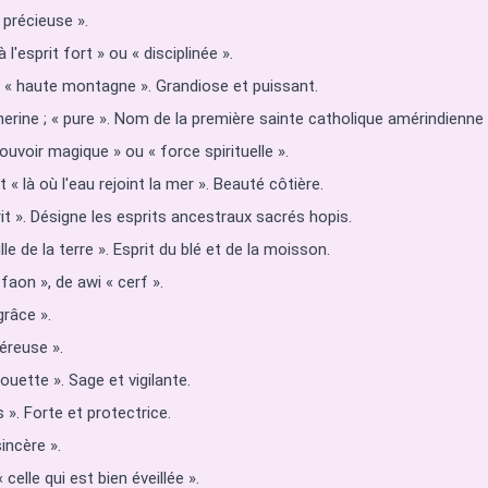
 précieuse ».
 l'esprit fort » ou « disciplinée ».
t « haute montagne ». Grandiose et puissant.
ne ; « pure ». Nom de la première sainte catholique amérindienne 
pouvoir magique » ou « force spirituelle ».
 « là où l'eau rejoint la mer ». Beauté côtière.
rit ». Désigne les esprits ancestraux sacrés hopis.
ille de la terre ». Esprit du blé et de la moisson.
faon », de awi « cerf ».
grâce ».
néreuse ».
ouette ». Sage et vigilante.
 ». Forte et protectrice.
incère ».
celle qui est bien éveillée ».