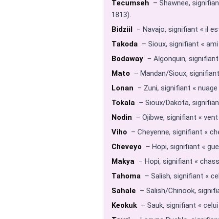
Tecumseh
– Shawnee, signifian
1813).
Bidziil
– Navajo, signifiant « il es
Takoda
– Sioux, signifiant « ami 
Bodaway
– Algonquin, signifiant
Mato
– Mandan/Sioux, signifiant 
Lonan
– Zuni, signifiant « nuage »
Tokala
– Sioux/Dakota, signifiant
Nodin
– Ojibwe, signifiant « vent 
Viho
– Cheyenne, signifiant « ch
Cheveyo
– Hopi, signifiant « guerr
Makya
– Hopi, signifiant « chass
Tahoma
– Salish, signifiant « c
Sahale
– Salish/Chinook, signifi
Keokuk
– Sauk, signifiant « celui