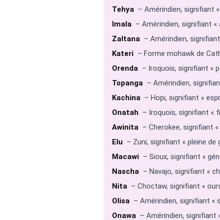
Tehya
– Amérindien, signifiant «
Imala
– Amérindien, signifiant « à
Zaltana
– Amérindien, signifian
Kateri
– Forme mohawk de Catheri
Orenda
– Iroquois, signifiant « 
Topanga
– Amérindien, signifiant
Kachina
– Hopi, signifiant « esp
Onatah
– Iroquois, signifiant « f
Awinita
– Cherokee, signifiant « 
Elu
– Zuni, signifiant « pleine de 
Macawi
– Sioux, signifiant « gé
Nascha
– Navajo, signifiant « ch
Nita
– Choctaw, signifiant « ours
Olisa
– Amérindien, signifiant « s
Onawa
– Amérindien, signifiant « 