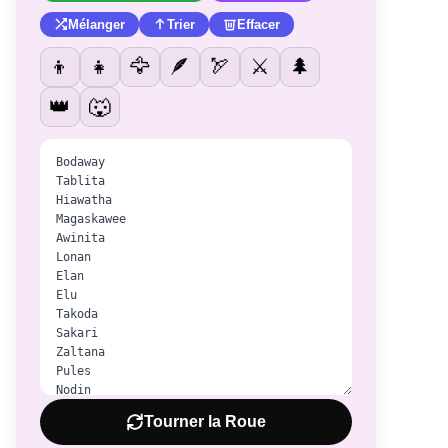
Mélanger
Trier
Effacer
👦
👧
🦅
🪶
🏹
⚔️
🌲
👑
🐺
Tourner la Roue