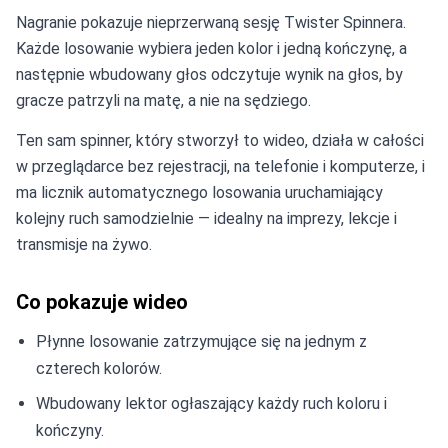
Nagranie pokazuje nieprzerwaną sesję Twister Spinnera.
Każde losowanie wybiera jeden kolor i jedną kończynę, a
następnie wbudowany głos odczytuje wynik na głos, by
gracze patrzyli na matę, a nie na sędziego.
Ten sam spinner, który stworzył to wideo, działa w całości
w przeglądarce bez rejestracji, na telefonie i komputerze, i
ma licznik automatycznego losowania uruchamiający
kolejny ruch samodzielnie — idealny na imprezy, lekcje i
transmisje na żywo.
Co pokazuje wideo
Płynne losowanie zatrzymujące się na jednym z
czterech kolorów.
Wbudowany lektor ogłaszający każdy ruch koloru i
kończyny.