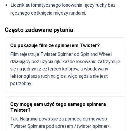
Licznik automatycznego losowania łączy ruchy bez
ręcznego dotknięcia między rundami.
Często zadawane pytania
Co pokazuje film ze spinnerem Twister?
Film rejestruje Twister Spinner od Spin and Wheel
działający bez użycia rąk: każde losowanie zatrzymuje
się na jednym z czterech kolorów, a wbudowany
lektor ogłasza ruch na głos, więc sędzia nie jest
potrzebny.
Czy mogę sam użyć tego samego spinnera
Twister?
Tak. Nagranie powstaje za pomocą darmowego
Twister Spinnera pod adresem /twister-spinner/.