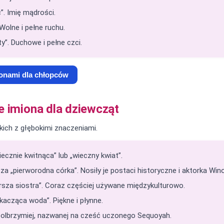
”. Imię mądrości.
Wolne i pełne ruchu.
y”. Duchowe i pełne czci.
ionami dla chłopców
e imiona dla dziewcząt
kich z głębokimi znaczeniami.
ecznie kwitnąca” lub „wieczny kwiat”.
a „pierworodna córka”. Nosiły je postaci historyczne i aktorka Win
rsza siostra”. Coraz częściej używane międzykulturowo.
acząca woda”. Piękne i płynne.
 olbrzymiej, nazwanej na cześć uczonego Sequoyah.