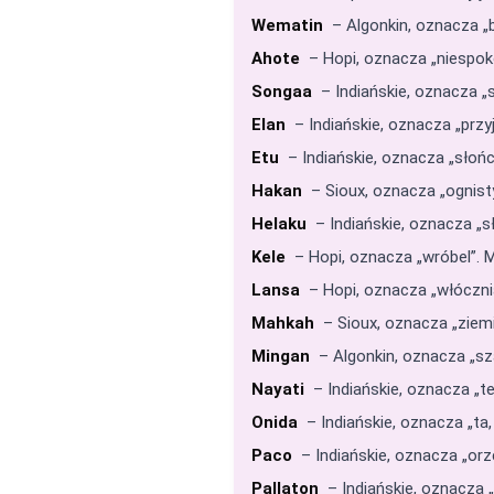
Wematin
– Algonkin, oznacza „br
Ahote
– Hopi, oznacza „niespoko
Songaa
– Indiańskie, oznacza „si
Elan
– Indiańskie, oznacza „przyj
Etu
– Indiańskie, oznacza „słońce
Hakan
– Sioux, oznacza „ognisty
Helaku
– Indiańskie, oznacza „s
Kele
– Hopi, oznacza „wróbel”. M
Lansa
– Hopi, oznacza „włóczni
Mahkah
– Sioux, oznacza „ziemi
Mingan
– Algonkin, oznacza „szar
Nayati
– Indiańskie, oznacza „te
Onida
– Indiańskie, oznacza „ta,
Paco
– Indiańskie, oznacza „orze
Pallaton
– Indiańskie, oznacza „