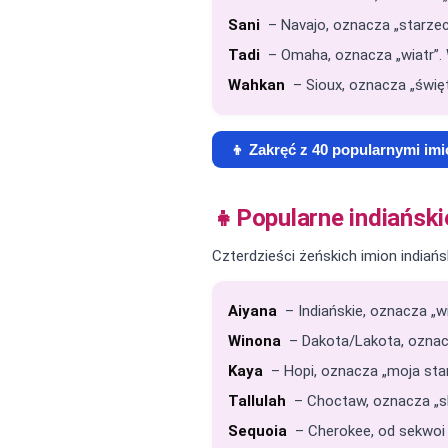
Sani
– Navajo, oznacza „starzec
Tadi
– Omaha, oznacza „wiatr”. 
Wahkan
– Sioux, oznacza „święt
👦 Zakręć z 40 popularnymi im
👧
Popularne indiański
Czterdzieści żeńskich imion indiańs
Aiyana
– Indiańskie, oznacza „wi
Winona
– Dakota/Lakota, oznacz
Kaya
– Hopi, oznacza „moja sta
Tallulah
– Choctaw, oznacza „sk
Sequoia
– Cherokee, od sekwoi