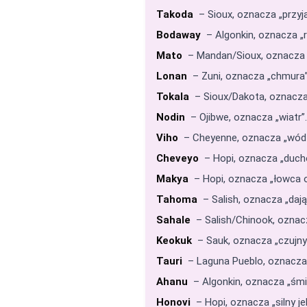
Takoda
– Sioux, oznacza „przyja
Bodaway
– Algonkin, oznacza „r
Mato
– Mandan/Sioux, oznacza „n
Lonan
– Zuni, oznacza „chmura”
Tokala
– Sioux/Dakota, oznacza „
Nodin
– Ojibwe, oznacza „wiatr”.
Viho
– Cheyenne, oznacza „wódz
Cheveyo
– Hopi, oznacza „duch
Makya
– Hopi, oznacza „łowca o
Tahoma
– Salish, oznacza „dają
Sahale
– Salish/Chinook, oznacz
Keokuk
– Sauk, oznacza „czujny
Tauri
– Laguna Pueblo, oznacza 
Ahanu
– Algonkin, oznacza „śmie
Honovi
– Hopi, oznacza „silny jele