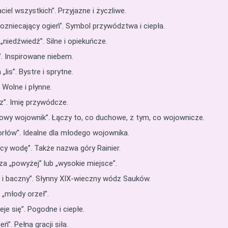
ciel wszystkich”. Przyjazne i życzliwe.
ozniecający ogień”. Symbol przywództwa i ciepła.
iedźwiedź”. Silne i opiekuńcze.
. Inspirowane niebem.
lis”. Bystre i sprytne.
 Wolne i płynne.
”. Imię przywódcze.
owy wojownik”. Łączy to, co duchowe, z tym, co wojownicze.
rłów”. Idealne dla młodego wojownika.
cy wodę”. Także nazwa góry Rainier.
a „powyżej” lub „wysokie miejsce”.
 i baczny”. Słynny XIX-wieczny wódz Sauków.
„młody orzeł”.
je się”. Pogodne i ciepłe.
ń”. Pełna gracji siła.