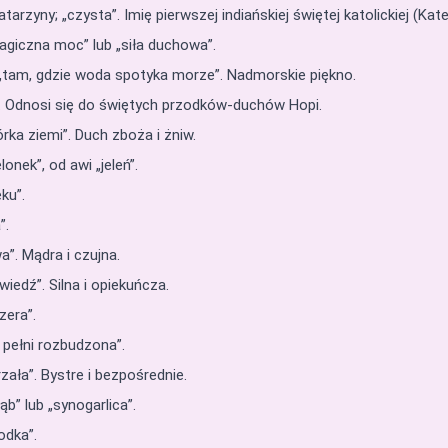
zyny; „czysta”. Imię pierwszej indiańskiej świętej katolickiej (Kate
agiczna moc” lub „siła duchowa”.
 „tam, gdzie woda spotyka morze”. Nadmorskie piękno.
. Odnosi się do świętych przodków-duchów Hopi.
rka ziemi”. Duch zboża i żniw.
onek”, od awi „jeleń”.
ku”.
”.
”. Mądra i czujna.
edź”. Silna i opiekuńcza.
zera”.
 pełni rozbudzona”.
zała”. Bystre i bezpośrednie.
b” lub „synogarlica”.
odka”.