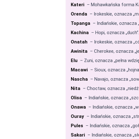
Kateri
– Mohawkańska forma Katar
Orenda
– Irokeskie, oznacza „m
Topanga
– Indiańskie, oznacza
Kachina
– Hopi, oznacza „duch”
Onatah
– Irokeskie, oznacza „có
Awinita
– Cherokee, oznacza „jel
Elu
– Zuni, oznacza „pełna wdzię
Macawi
– Sioux, oznacza „hojna
Nascha
– Navajo, oznacza „sowa
Nita
– Choctaw, oznacza „niedźwi
Olisa
– Indiańskie, oznacza „szc
Onawa
– Indiańskie, oznacza „w
Ouray
– Indiańskie, oznacza „str
Pules
– Indiańskie, oznacza „gołą
Sakari
– Indiańskie, oznacza „sł