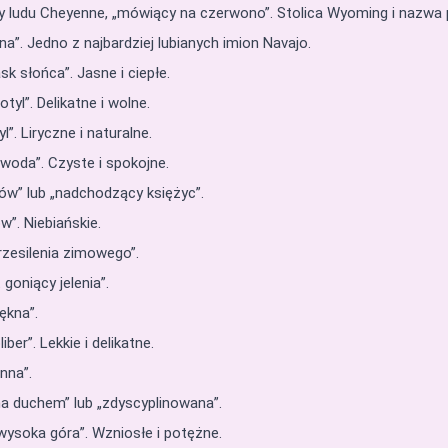
y ludu Cheyenne, „mówiący na czerwono”. Stolica Wyoming i nazwa 
a”. Jedno z najbardziej lubianych imion Navajo.
k słońca”. Jasne i ciepłe.
yl”. Delikatne i wolne.
”. Liryczne i naturalne.
woda”. Czyste i spokojne.
ów” lub „nadchodzący księżyc”.
w”. Niebiańskie.
zesilenia zimowego”.
goniący jelenia”.
ękna”.
er”. Lekkie i delikatne.
nna”.
na duchem” lub „zdyscyplinowana”.
wysoka góra”. Wzniosłe i potężne.