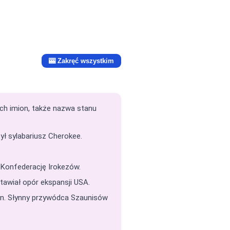
🎰 Zakręć wszystkim
ich imion, także nazwa stanu
ył sylabariusz Cherokee.
 Konfederację Irokezów.
tawiał opór ekspansji USA.
in. Słynny przywódca Szaunisów