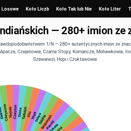
o Losowe
Koło Liczb
Koło Tak lub Nie
Koło Liter
T
indiańskich — 280+ imion ze
 prawdopodobieństwem 1/N — 280+ autentycznych imion ze znac
, Apacze, Czejenowie, Czarne Stopy, Komancze, Mohawkowie, Iro
Szawanezi, Hopi i Czoktawowie.