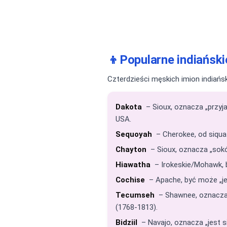
👦
Popularne indiański
Czterdzieści męskich imion indiań
Dakota
– Sioux, oznacza „przyja
USA.
Sequoyah
– Cherokee, od siqua 
Chayton
– Sioux, oznacza „sokół
Hiawatha
– Irokeskie/Mohawk, b
Cochise
– Apache, być może „je
Tecumseh
– Shawnee, oznacza 
(1768-1813).
Bidziil
– Navajo, oznacza „jest si