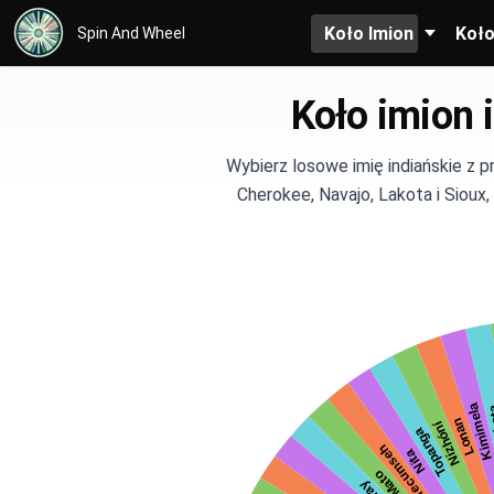
Koło Imion
Koł
Spin And Wheel
Koło imion 
Wybierz losowe imię indiańskie z
Cherokee, Navajo, Lakota i Sioux