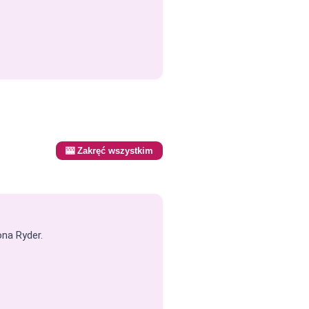
🎰 Zakręć wszystkim
ona Ryder.