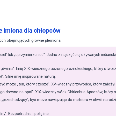
e imiona dla chłopców
skich obejmujących główne plemiona.
ciel” lub „sprzymierzeniec”. Jedno z najczęściej używanych indiańsk
„świnia”. Imię XIX-wiecznego uczonego czirokeskiego, który stworz
”. Silne imię inspirowane naturą.
yć może „ten, który czesze”. XV-wieczny przywódca, który założył
go drewno na opał”. XIX-wieczny wódz Chiricahua Apaczów, który s
„przechodzący”, być może nawiązując do meteoru w chwili narodz
lny”. Bezpośrednie i potężne.