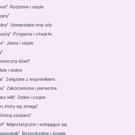
at”. Rodzinne i ciepłe.
jny”.
lny”. Uniwersalne imię siły.
azny”. Przyjazne i otwarte.
”. Jasne i ciepłe.
”.
łoneczny dzień”.
ałe i wolne.
a”. Związane z wojownikiem.
a”. Zakorzenione i pierwotne.
y wilk”. Dzikie i czujne.
n, który się zmaga”.
 której szukano”.
ł”. Majestatyczne i wzbijające się.
wojownik”. Bezpośrednie i śmiałe.