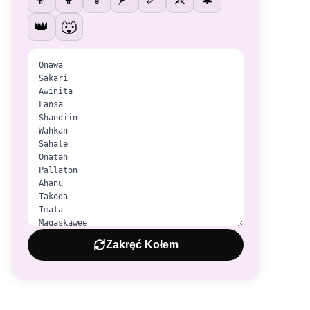
👑
🐺
Zakręć Kołem