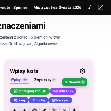
wister Spinner
Mistrzostwa Świata 2026
 znaczeniami
zeniami z ponad 15 plemion, w tym
kezi, Odżibwejowie, Algonkinowie,
Wpisy koła
Wpisy:
Zwycięzcy
80
0
×
✨ Nowość
Udostępnij kod QR
Linki OBS
Tasuj
Sortuj
Wyczyść
👦
👧
🦅
🪶
🏹
⚔️
🌲