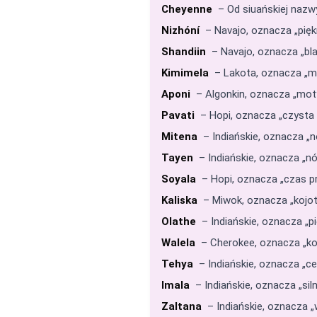
Cheyenne
– Od siuańskiej nazw
Nizhóní
– Navajo, oznacza „piękn
Shandiin
– Navajo, oznacza „blas
Kimimela
– Lakota, oznacza „mot
Aponi
– Algonkin, oznacza „motyl
Pavati
– Hopi, oznacza „czysta 
Mitena
– Indiańskie, oznacza „n
Tayen
– Indiańskie, oznacza „nó
Soyala
– Hopi, oznacza „czas pr
Kaliska
– Miwok, oznacza „kojot 
Olathe
– Indiańskie, oznacza „pi
Walela
– Cherokee, oznacza „kolib
Tehya
– Indiańskie, oznacza „ce
Imala
– Indiańskie, oznacza „sil
Zaltana
– Indiańskie, oznacza „