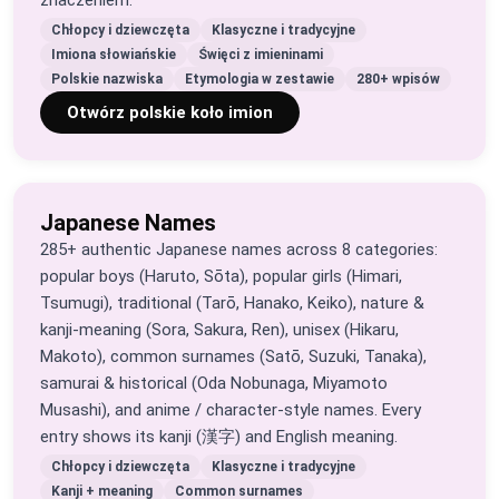
znaczeniem.
Chłopcy i dziewczęta
Klasyczne i tradycyjne
Imiona słowiańskie
Święci z imieninami
Polskie nazwiska
Etymologia w zestawie
280+ wpisów
Otwórz polskie koło imion
Japanese Names
285+ authentic Japanese names across 8 categories:
popular boys (Haruto, Sōta), popular girls (Himari,
Tsumugi), traditional (Tarō, Hanako, Keiko), nature &
kanji-meaning (Sora, Sakura, Ren), unisex (Hikaru,
Makoto), common surnames (Satō, Suzuki, Tanaka),
samurai & historical (Oda Nobunaga, Miyamoto
Musashi), and anime / character-style names. Every
entry shows its kanji (漢字) and English meaning.
Chłopcy i dziewczęta
Klasyczne i tradycyjne
Kanji + meaning
Common surnames