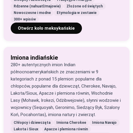
Rdzenne (nahuatl/majowie)
Złożone od świętych
Nowoczesne i modne
Etymologia w zestawie
300+ wpisów
Otwórz koło meksykańskie
Imiona indiańskie
280+ autentycznych imion Indian
północnoamerykańskich ze znaczeniami w 9
kategoriach z ponad 15 plemion: popularne dla
chłopców, popularne dla dziewcząt, Cherokee, Navajo,
Lakota/Sioux, Apacze i plemiona równin, Wschodnie
Lasy (Mohawk, Irokezi, Odżibwejowie), słynni wodzowie i
wojownicy (Sequoyah, Geronimo, Siedzący Byk, Szalony
Koń, Pocahontas), imiona natury i zwierząt.
Chłopcy i dziewczęta
Imiona Cherokee
Imiona Navajo
Lakota i Sioux
Apacze i plemiona równin