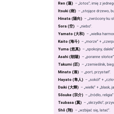
Ren (蓮)
– „lotos”; imię z jedneg
Itsuki (樹)
– „stojące drzewo, bu
Hinata (陽向)
– „zwrócony ku sł
Sora (空)
– „niebo”.
Yamato (大和)
– „wielka harmon
Kaito (海斗)
– „morze” + „czerpa
Yuma (悠真)
– „spokojny, daleki
Asahi (朝陽)
– „poranne słońce”
Takumi (匠)
– „rzemieślnik, bieg
Minato (湊)
– „port, przystań”.
Hayato (隼人)
– „sokół” + „czło
Daiki (大輝)
– „wielki” + „blask, j
Sōsuke (宗介)
– „źródło, religi
Tsubasa (翼)
– „skrzydło”; przy
Shō (翔)
– „wzbijać się, latać”.