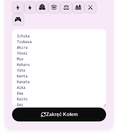
👦
👧
🏯
🌸
⚖️
🎎
⚔️
🎮
Zakręć Kołem