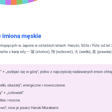
e imiona męskie
opięcych w Japonii w ostatnich latach. Haruto, Sōta i Yūto od lat 2
iatła z kanji siły — 陽 (słońce), 翔 (wzlecieć), 大 (wielki), 真 (prawda
” + „wzbijać się w górę”; jedno z najczęściej nadawanych imion chło
ielki, okazały”; energiczne i nowoczesne.
” + „człowiek”.
ótkie i mocne.
wo”; nosi je pisarz Haruki Murakami.