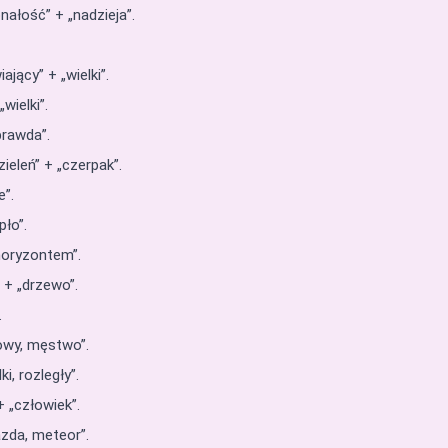
ałość” + „nadzieja”.
ający” + „wielki”.
wielki”.
prawda”.
zieleń” + „czerpak”.
e”.
pło”.
 horyzontem”.
 + „drzewo”.
.
owy, męstwo”.
i, rozległy”.
+ „człowiek”.
zda, meteor”.