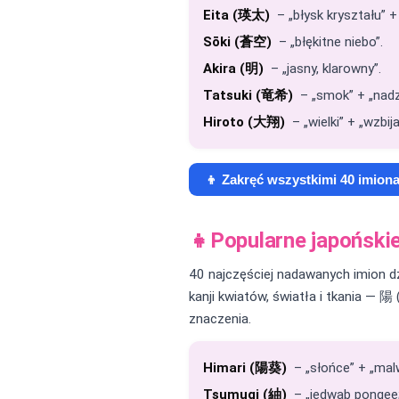
Eita (瑛太)
– „błysk kryształu” + 
Sōki (蒼空)
– „błękitne niebo”.
Akira (明)
– „jasny, klarowny”.
Tatsuki (竜希)
– „smok” + „nadzi
Hiroto (大翔)
– „wielki” + „wzbij
👦 Zakręć wszystkimi 40 imion
👧
Popularne japoński
40 najczęściej nadawanych imion dz
kanji kwiatów, światła i tkania — 陽
znaczenia.
Himari (陽葵)
– „słońce” + „mal
Tsumugi (紬)
– „jedwab pongee;