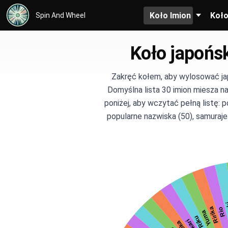
Koło Imion
Koł
Spin And Wheel
Koło japońsk
Zakręć kołem, aby wylosować ja
Domyślna lista 30 imion miesza na
poniżej, aby wczytać pełną listę: p
popularne nazwiska (50), samuraje 