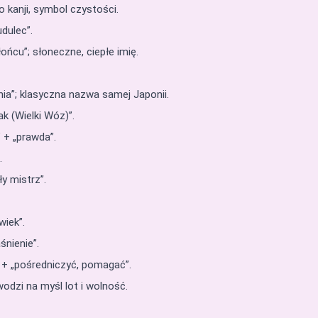
o kanji, symbol czystości.
dulec”.
ońcu”; słoneczne, ciepłe imię.
ia”; klasyczna nazwa samej Japonii.
k (Wielki Wóz)”.
” + „prawda”.
.
ły mistrz”.
wiek”.
aśnienie”.
a” + „pośredniczyć, pomagać”.
wodzi na myśl lot i wolność.