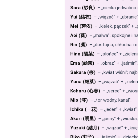
Sara (紗良)
– „cienka jedwabna g
Yui (結衣)
– „wiązać” + „ubranie”
Mei (芽依)
– „kiełek, pączek” + „
Aoi (葵)
– „malwa”; spokojne i na
Rin (凛)
– „dostojna, chłodna i c
Hina (陽菜)
– „słońce” + „zielen
Ema (絵茉)
– „obraz” + „jaśmin”.
Sakura (桜)
– „kwiat wiśni”; naj
Yuna (結菜)
– „wiązać” + „zielen
Koharu (心春)
– „serce” + „wiosn
Mio (澪)
– „tor wodny, kanał”.
Ichika (一花)
– „jeden” + „kwiat”.
Akari (明里)
– „jasny” + „wioska
Yuzuki (結月)
– „wiązać” + „księ
Riko (莉子)
– „jaśmin” + „dziecko