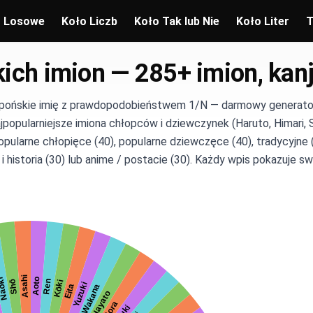
o Losowe
Koło Liczb
Koło Tak lub Nie
Koło Liter
T
ich imion — 285+ imion, kanj
pońskie imię z prawdopodobieństwem 1/N — darmowy generator ja
jpopularniejsze imiona chłopców i dziewczynek (Haruto, Himari, Sō
opularne chłopięce (40), popularne dziewczęce (40), tradycyjne (35)
i historia (30) lub anime / postacie (30). Każdy wpis pokazuje sw