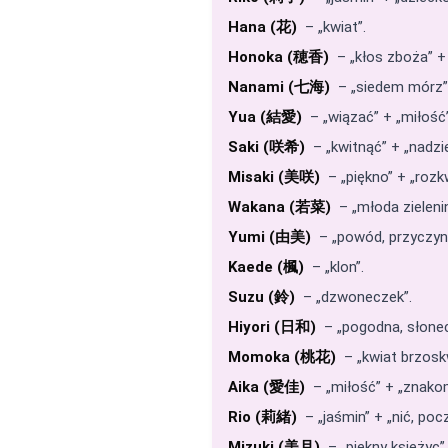
Hana (花)
– „kwiat”.
Honoka (穂香)
– „kłos zboża” +
Nanami (七海)
– „siedem mórz”
Yua (結愛)
– „wiązać” + „miłość”
Saki (咲希)
– „kwitnąć” + „nadzie
Misaki (美咲)
– „piękno” + „rozkw
Wakana (若菜)
– „młoda zieleni
Yumi (由美)
– „powód, przyczyna
Kaede (楓)
– „klon”.
Suzu (鈴)
– „dzwoneczek”.
Hiyori (日和)
– „pogodna, słonec
Momoka (桃花)
– „kwiat brzoskw
Aika (愛佳)
– „miłość” + „znakom
Rio (莉緒)
– „jaśmin” + „nić, poc
Mizuki (美月)
– „piękny księżyc”.