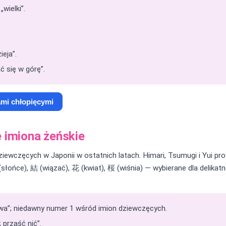
„wielki”.
eja”.
ać się w górę”.
ami chłopięcymi
e imiona żeńskie
iewczęcych w Japonii w ostatnich latach. Himari, Tsumugi i Yui pr
 (słońce), 結 (wiązać), 花 (kwiat), 桜 (wiśnia) — wybierane dla delika
wa”; niedawny numer 1 wśród imion dziewczęcych.
 prząść nić”.