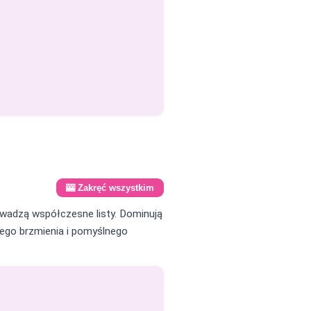
🎰 Zakręć wszystkim
owadzą współczesne listy. Dominują
tnego brzmienia i pomyślnego