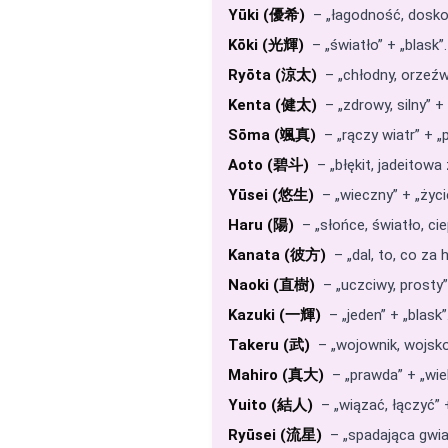
Yūki (優希)
– „łagodność, doskon
Kōki (光輝)
– „światło” + „blask”.
Ryōta (涼太)
– „chłodny, orzeźwi
Kenta (健太)
– „zdrowy, silny” + „
Sōma (颯真)
– „rączy wiatr” + „
Aoto (碧斗)
– „błękit, jadeitowa 
Yūsei (悠生)
– „wieczny” + „życi
Haru (陽)
– „słońce, światło, cie
Kanata (彼方)
– „dal, to, co za
Naoki (直樹)
– „uczciwy, prosty”
Kazuki (一輝)
– „jeden” + „blask”
Takeru (武)
– „wojownik, wojsk
Mahiro (真大)
– „prawda” + „wielk
Yuito (結人)
– „wiązać, łączyć” 
Ryūsei (流星)
– „spadająca gwia