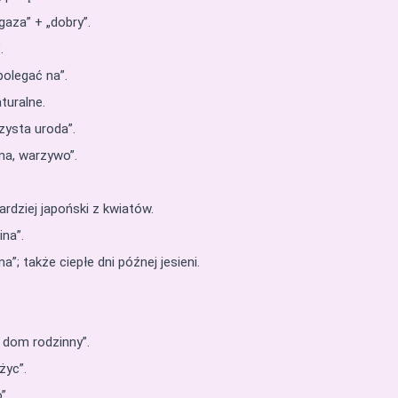
aza” + „dobry”.
.
polegać na”.
turalne.
zysta uroda”.
ina, warzywo”.
bardziej japoński z kwiatów.
ina”.
a”; także ciepłe dni późnej jesieni.
, dom rodzinny”.
życ”.
”.