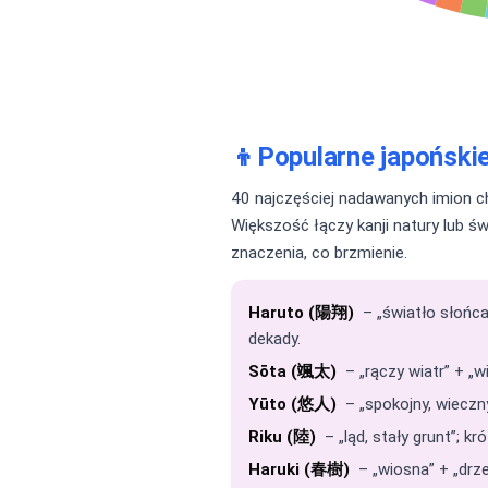
👦
Popularne japoński
40 najczęściej nadawanych imion chł
Większość łączy kanji natury lub św
znaczenia, co brzmienie.
Haruto (陽翔)
– „światło słońca
dekady.
Sōta (颯太)
– „rączy wiatr” + „w
Yūto (悠人)
– „spokojny, wieczny
Riku (陸)
– „ląd, stały grunt”; kr
Haruki (春樹)
– „wiosna” + „drze