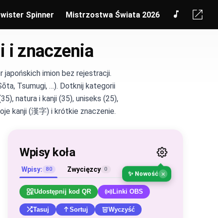
wister Spinner
Mistrzostwa Świata 2026
i i znaczenia
pońskich imion bez rejestracji.
ta, Tsumugi, …). Dotknij kategorii
, natura i kanji (35), uniseks (25),
oje kanji (漢字) i krótkie znaczenie.
Wpisy koła
Wpisy:
Zwycięzcy
80
0
×
✨ Nowość
Udostępnij kod QR
Linki OBS
Tasuj
Sortuj
Wyczyść