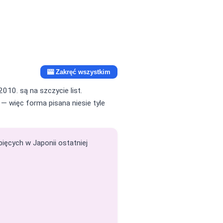
🎰 Zakręć wszystkim
010. są na szczycie list.
) — więc forma pisana niesie tyle
pięcych w Japonii ostatniej