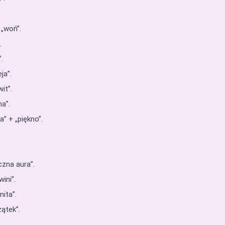
 „woń”.
.
.
ja”.
it”.
na”.
” + „piękno”.
zna aura”.
ini”.
ita”.
zątek”.