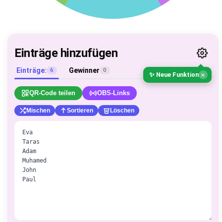
Einträge hinzufügen
Einträge:
Gewinner
6
0
×
✨ Neue Funktion
QR-Code teilen
OBS-Links
Mischen
Sortieren
Löschen