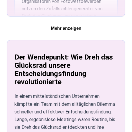
Organisatoren von Fotowettbewerben
positive, konstruktive und unterhaltsame
nutzen den Zufallszahlengenerator von
Anwendungen gedacht.
Dreh das Glücksrad, um unparteiisch
Einsendungsnummern für die Bewertung
Mehr anzeigen
auszuwählen und so die Fairness bei der
Beurteilung sicherzustellen.
Mitarbeiteranerkennung mit dem
Namensrad
Der Wendepunkt: Wie Dreh das
Glücksrad unsere
Nutzen Sie das Namensrad von Dreh das
Entscheidungsfindung
Glücksrad für einzigartige
Mitarbeiteranerkennung. Teamnamen
revolutionierte
werden eingegeben, und ein Dreh
entscheidet, wer Anerkennung oder
In einem mittelständischen Unternehmen
besondere Aufgaben erhält – das steigert
kämpfte ein Team mit dem alltäglichen Dilemma
Engagement und sorgt für Überraschung.
schneller und effektiver Entscheidungsfindung.
Lange, ergebnislose Meetings waren Routine, bis
Mühelose Entscheidungsfindung im
sie Dreh das Glücksrad entdeckten und ihre
Management