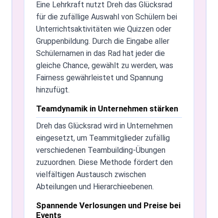
Eine Lehrkraft nutzt Dreh das Glücksrad
Benutzerdefinierte Räder speichern
für die zufällige Auswahl von Schülern bei
Derzeit ist es nicht möglich,
Unterrichtsaktivitäten wie Quizzen oder
benutzerdefinierte Räder für die spätere
Gruppenbildung. Durch die Eingabe aller
Verwendung zu speichern.
Schülernamen in das Rad hat jeder die
gleiche Chance, gewählt zu werden, was
Kosten des Namensgenerators
Fairness gewährleistet und Spannung
Dreh das Glücksrad ist für die
hinzufügt.
Grundnutzung völlig kostenlos. Erweiterte
Teamdynamik in Unternehmen stärken
Funktionen könnten für Premium-Konten
verfügbar sein.
Dreh das Glücksrad wird in Unternehmen
eingesetzt, um Teammitglieder zufällig
Dreh das Glücksrad im Unterricht
verschiedenen Teambuilding-Übungen
Auf jeden Fall! Dreh das Glücksrad ist eine
zuzuordnen. Diese Methode fördert den
hervorragende Ressource für Lehrkräfte
vielfältigen Austausch zwischen
und bereichert Unterrichtsaktivitäten wie
Abteilungen und Hierarchieebenen.
Quizze und Unterrichtsbeteiligung durch
Spannende Verlosungen und Preise bei
zufällige Auswahlen.
Events