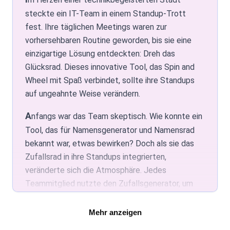
Teammoral und Effizienz steigern
Fairness, Transparenz und einer Prise Spaß.
steckte ein IT-Team in einem Standup-Trott
Halten Sie Ihr Team motiviert und machen
fest. Ihre täglichen Meetings waren zur
Die Marketingabteilung erlebte eine kreative
Sie Entscheidungen angenehm mit Dreh
vorhersehbaren Routine geworden, bis sie eine
Erneuerung. Sie nutzten den Radgenerator, um
das Glücksrad. Es ist ein vielseitiges
einzigartige Lösung entdeckten: Dreh das
zufällig Kampagnenthemen auszuwählen, was
Werkzeug mit Radgenerator, ideal um
Glücksrad. Dieses innovative Tool, das Spin and
Kreativität einbrachte und zu bahnbrechenden
Begeisterung in den Arbeitsalltag zu
Wheel mit Spaß verbindet, sollte ihre Standups
und erfolgreichen Marketingstrategien führte.
bringen.
auf ungeahnte Weise verändern.
Lebendige Unterrichtsdynamik
Auch die Personalabteilung übernahm die
Anfangs war das Team skeptisch. Wie konnte ein
Innovation. Mit dem Verlosungsgenerator für ihr
Nutzen Sie das Zufallsrad, um Ihren
Tool, das für Namensgenerator und Namensrad
Anerkennungsprogramm trugen sie monatlich alle
Unterricht aufzulockern. Es eignet sich
bekannt war, etwas bewirken? Doch als sie das
Mitarbeiternamen in das Namensrad ein; die
hervorragend für die Schülerauswahl bei
Zufallsrad in ihre Standups integrierten,
ausgewählte Person erhielt Anerkennung. Das
Fragen, Gruppenaktivitäten oder die Wahl
veränderte sich die Atmosphäre. Jedes
von Diskussionsthemen und bringt
steigerte die Moral und machte den monatlichen
Teammitglied nutzte den Zufallsgenerator, um
Unvorhersehbarkeit und Interesse in den
Dreh zu einem sehnlichst erwarteten Ereignis.
den Schwerpunkt seines Updates festzulegen.
Unterricht.
Das Finanzteam schätzte den
Die Segmente umfassten Themen wie
Mehr anzeigen
Mathematikunterricht mit
«Herausforderung des Tages», «Innovativer
Zufallszahlengenerator für seine Vielseitigkeit.
Zufallsauswahl beleben