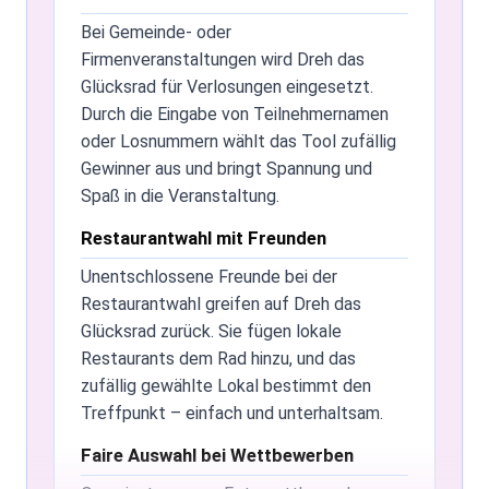
Internetverbindung erforderlich?
Bei Gemeinde- oder
Ja, eine aktive Internetverbindung ist
Firmenveranstaltungen wird Dreh das
erforderlich, um Dreh das Glücksrad zu
Glücksrad für Verlosungen eingesetzt.
nutzen, da es online funktioniert.
Durch die Eingabe von Teilnehmernamen
oder Losnummern wählt das Tool zufällig
Fehlerbehebung bei Dreh das
Gewinner aus und bringt Spannung und
Glücksrad
Spaß in die Veranstaltung.
Wenn das Rad nicht richtig funktioniert,
Restaurantwahl mit Freunden
versuchen Sie die Seite zu aktualisieren
oder Ihre Internetverbindung zu
Unentschlossene Freunde bei der
überprüfen. Bei anhaltenden Problemen
Restaurantwahl greifen auf Dreh das
steht unser Support-Team bereit.
Glücksrad zurück. Sie fügen lokale
Restaurants dem Rad hinzu, und das
Inhaltsrichtlinien für Dreh das
Glücksrad
zufällig gewählte Lokal bestimmt den
Treffpunkt – einfach und unterhaltsam.
Nutzer sollten bei der Verwendung des
Rads respektvolle und angemessene
Faire Auswahl bei Wettbewerben
Inhaltsrichtlinien einhalten. Es ist für