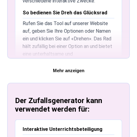
verschiedene interaktive Zwecke.
So bedienen Sie Dreh das Glücksrad
Rufen Sie das Tool auf unserer Website
auf, geben Sie Ihre Optionen oder Namen
ein und klicken Sie auf «Drehen». Das Rad
hält zufällig bei einer Option an und bietet
eine unterhaltsame und
unvoreingenommene Möglichkeit,
Entscheidungen zu treffen.
Mehr anzeigen
Anzahl der Einträge auf dem Glücksrad
Es gibt keine strenge Obergrenze für
Der Zufallsgenerator kann
Einträge auf dem Rad, aber für beste
Leistung und Übersichtlichkeit empfehlen
verwendet werden für:
wir, die Anzahl zu begrenzen. Bei langen
Listen sollten Sie diese auf mehrere Räder
Interaktive Unterrichtsbeteiligung
aufteilen.