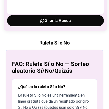
Girar la Rueda
Ruleta Sí o No
FAQ: Ruleta Sí o No — Sorteo
aleatorio Sí/No/Quizás
¿Qué es la ruleta Sí o No?
La ruleta Sí o No es una herramienta en
línea gratuita que da un resultado por giro:
Sí, No o Quizás (puedes usar solo Sí y No,