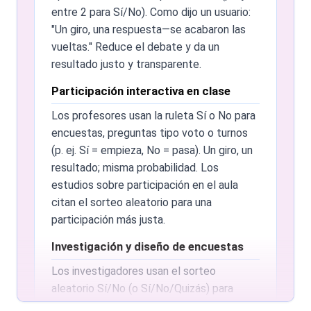
añaden o eliminan opciones.
No. Gira tantas veces como quieras. Cada
entre 2 para Sí/No). Como dijo un usuario:
giro es independiente; Sí, No y Quizás (si
"Un giro, una respuesta—se acabaron las
se usa) tienen la misma probabilidad cada
vueltas." Reduce el debate y da un
vez.
resultado justo y transparente.
¿Necesito internet para usar la ruleta
Participación interactiva en clase
Sí o No?
Los profesores usan la ruleta Sí o No para
Sí. Spin and Wheel es una herramienta web
encuestas, preguntas tipo voto o turnos
y necesita conexión a internet para cargar
(p. ej. Sí = empieza, No = pasa). Un giro, un
y funcionar. No hace falta descargar
resultado; misma probabilidad. Los
ninguna aplicación.
estudios sobre participación en el aula
¿Qué hago si la ruleta Sí o No no
citan el sorteo aleatorio para una
funciona?
participación más justa.
Prueba a actualizar la página y revisar tu
Investigación y diseño de encuestas
conexión. Si la ruleta no gira, borra la caché
Los investigadores usan el sorteo
del navegador o prueba otro navegador. Si
aleatorio Sí/No (o Sí/No/Quizás) para
el problema continúa, contacta con
asignar condiciones o elecciones binarias
soporte indicando tu navegador y