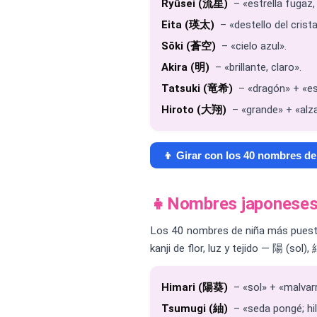
Ryūsei (流星)
– «estrella fugaz
Eita (瑛太)
– «destello del crist
Sōki (蒼空)
– «cielo azul».
Akira (明)
– «brillante, claro».
Tatsuki (竜希)
– «dragón» + «e
Hiroto (大翔)
– «grande» + «alza
👦 Girar con los 40 nombres de
👧
Nombres japoneses 
Los 40 nombres de niña más puestos
kanji de flor, luz y tejido — 陽 (sol)
Himari (陽葵)
– «sol» + «malvarr
Tsumugi (紬)
– «seda pongé; hil