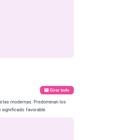
🎰 Girar todo
listas modernas. Predominan los
u significado favorable.