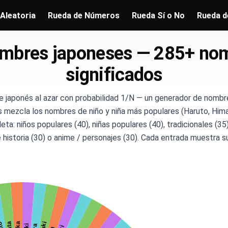
Aleatoria
Rueda de Números
Rueda Sí o No
Rueda d
ombres japoneses — 285+ nomb
significados
re japonés al azar con probabilidad 1/N — un generador de nombres
mezcla los nombres de niño y niña más populares (Haruto, Himar
ta: niños populares (40), niñas populares (40), tradicionales (35),
 historia (30) o anime / personajes (30). Cada entrada muestra su