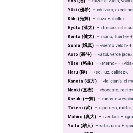
Shō (翔)
– «alzar el vuelo, volar»
Yūki (優希)
– «dulzura, excelenc
Kōki (光輝)
– «luz» + «brillo».
Ryōta (涼太)
– «fresco, refresc
Kenta (健太)
– «sano, fuerte» +
Sōma (颯真)
– «viento veloz» +
Aoto (碧斗)
– «azul, verde jade»
Yūsei (悠生)
– «eterno» + «vida»
Haru (陽)
– «sol, luz, calidez».
Kanata (彼方)
– «la lejanía, el m
Naoki (直樹)
– «honesto, recto»
Kazuki (一輝)
– «uno» + «respla
Takeru (武)
– «guerrero, militar, 
Mahiro (真大)
– «verdad» + «gra
Yuito (結人)
– «atar, unir» + «pe