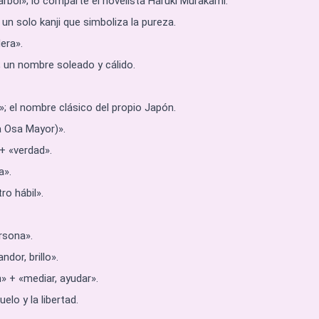
rbol»; lo comparte el novelista Haruki Murakami.
un solo kanji que simboliza la pureza.
era».
; un nombre soleado y cálido.
; el nombre clásico del propio Japón.
a Osa Mayor)».
+ «verdad».
a».
o hábil».
rsona».
dor, brillo».
n» + «mediar, ayudar».
elo y la libertad.