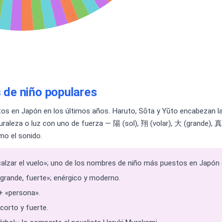
de niño populares
s en Japón en los últimos años. Haruto, Sōta y Yūto encabezan la
uraleza o luz con uno de fuerza — 陽 (sol), 翔 (volar), 大 (grande),
mo el sonido.
 «alzar el vuelo»; uno de los nombres de niño más puestos en Japón 
grande, fuerte»; enérgico y moderno.
+ «persona».
 corto y fuerte.