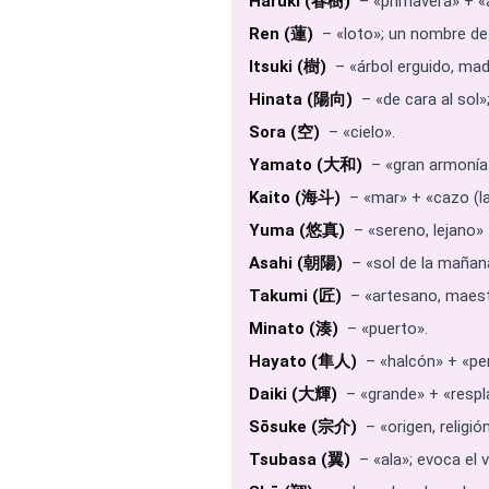
Haruki (春樹)
– «primavera» + «á
Ren (蓮)
– «loto»; un nombre de 
Itsuki (樹)
– «árbol erguido, mad
Hinata (陽向)
– «de cara al sol»
Sora (空)
– «cielo».
Yamato (大和)
– «gran armonía»
Kaito (海斗)
– «mar» + «cazo (l
Yuma (悠真)
– «sereno, lejano» 
Asahi (朝陽)
– «sol de la mañan
Takumi (匠)
– «artesano, maestr
Minato (湊)
– «puerto».
Hayato (隼人)
– «halcón» + «pe
Daiki (大輝)
– «grande» + «resplan
Sōsuke (宗介)
– «origen, religió
Tsubasa (翼)
– «ala»; evoca el vu