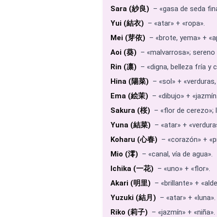
Sara (紗良)
– «gasa de seda fin
Yui (結衣)
– «atar» + «ropa».
Mei (芽依)
– «brote, yema» + «a
Aoi (葵)
– «malvarrosa»; sereno y
Rin (凛)
– «digna, belleza fría y c
Hina (陽菜)
– «sol» + «verduras, 
Ema (絵茉)
– «dibujo» + «jazmín
Sakura (桜)
– «flor de cerezo»; 
Yuna (結菜)
– «atar» + «verdura
Koharu (心春)
– «corazón» + «pr
Mio (澪)
– «canal, vía de agua».
Ichika (一花)
– «uno» + «flor».
Akari (明里)
– «brillante» + «ald
Yuzuki (結月)
– «atar» + «luna».
Riko (莉子)
– «jazmín» + «niña».