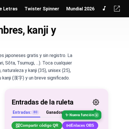
e Letras
Twister Spinner
Mundial 2026
res, kanji y
 japoneses gratis y sin registro. La
i, Sōta, Tsumugi, …). Toca cualquier
 naturaleza y kanji (35), unisex (25),
 kanji (漢字) y un breve significado.
Entradas de la ruleta
Entradas:
Ganadores
80
0
×
✨ Nueva función
Compartir código QR
Enlaces OBS