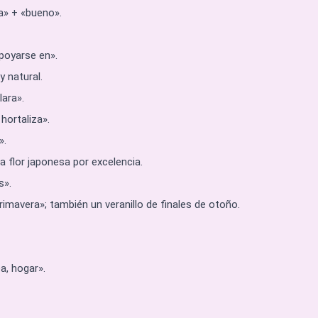
a» + «bueno».
poyarse en».
 natural.
lara».
hortaliza».
».
la flor japonesa por excelencia.
s».
imavera»; también un veranillo de finales de otoño.
ea, hogar».