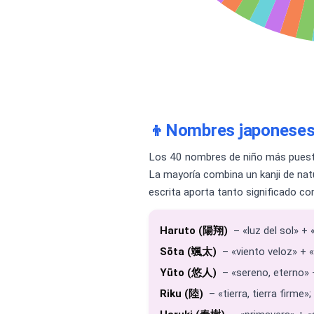
👦
Nombres japoneses 
Los 40 nombres de niño más puesto
La mayoría combina un kanji de nat
escrita aporta tanto significado co
Haruto (陽翔)
– «luz del sol» +
Sōta (颯太)
– «viento veloz» + «
Yūto (悠人)
– «sereno, eterno» 
Riku (陸)
– «tierra, tierra firme»;