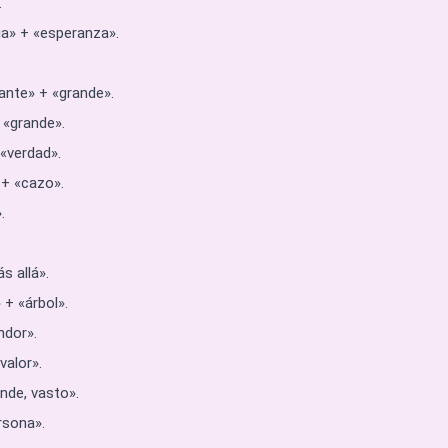
.
ia» + «esperanza».
ante» + «grande».
 «grande».
 «verdad».
 + «cazo».
.
ás allá».
 + «árbol».
ndor».
valor».
nde, vasto».
rsona».