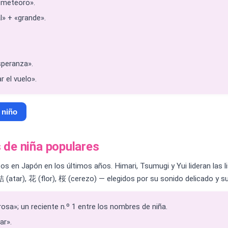
, meteoro».
al» + «grande».
speranza».
r el vuelo».
 niño
de niña populares
 en Japón en los últimos años. Himari, Tsumugi y Yui lideran las 
, 結 (atar), 花 (flor), 桜 (cerezo) — elegidos por su sonido delicado y s
osa»; un reciente n.º 1 entre los nombres de niña.
ar».