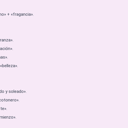
no» + «fragancia».
ranza».
ración».
nas».
«belleza».
do y soleado».
cotonero».
te».
omienzo».