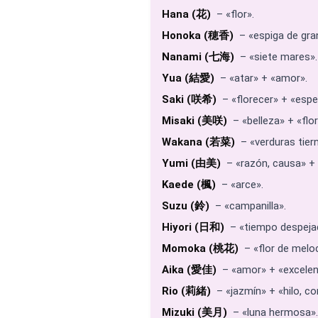
Hana (花)
– «flor».
Honoka (穂香)
– «espiga de gra
Nanami (七海)
– «siete mares».
Yua (結愛)
– «atar» + «amor».
Saki (咲希)
– «florecer» + «espe
Misaki (美咲)
– «belleza» + «flo
Wakana (若菜)
– «verduras tier
Yumi (由美)
– «razón, causa» + 
Kaede (楓)
– «arce».
Suzu (鈴)
– «campanilla».
Hiyori (日和)
– «tiempo despeja
Momoka (桃花)
– «flor de melo
Aika (愛佳)
– «amor» + «excelen
Rio (莉緒)
– «jazmín» + «hilo, c
Mizuki (美月)
– «luna hermosa».