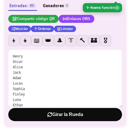
Entradas:
Ganadores
80
0
×
✨ Nueva función
Compartir código QR
Enlaces OBS
Mezclar
Ordenar
Limpiar
👦
👧
📖
👑
🎩
👔
🔨
🏰
🎖️
Girar la Rueda