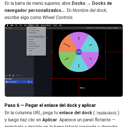
En la barra de menú superior, abre
Docks → Docks de
navegador personalizados…
. En
Nombre del dock
,
escribe algo como
Wheel Controls
.
Paso 6 — Pegar el enlace del dock y aplicar
En la columna
URL
, pega tu
enlace del dock
(
)
?mode=dock
y luego haz clic en
Aplicar
. Aparece un panel flotante —
arrástralo y ánclalo en la barra lateral izquierda o derecha