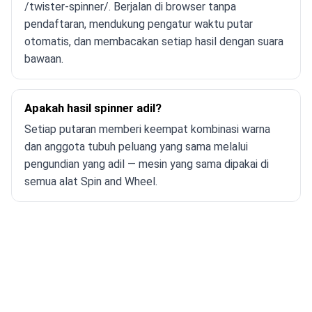
/twister-spinner/. Berjalan di browser tanpa
pendaftaran, mendukung pengatur waktu putar
otomatis, dan membacakan setiap hasil dengan suara
bawaan.
Apakah hasil spinner adil?
Setiap putaran memberi keempat kombinasi warna
dan anggota tubuh peluang yang sama melalui
pengundian yang adil — mesin yang sama dipakai di
semua alat Spin and Wheel.