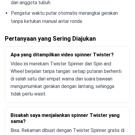
dan anggota tubuh.
Pengatur waktu putar otomatis merangkai gerakan
tanpa ketukan manual antar ronde.
Pertanyaan yang Sering Diajukan
Apa yang ditampilkan video spinner Twister?
Video ini merekam Twister Spinner dari Spin and
Wheel berjalan tanpa tangan: setiap putaran berhenti
di salah satu dari empat warna dan suara bawaan
mengumumkan gerakan dengan lantang, sehingga
tidak perlu wasit.
Bisakah saya menjalankan spinner Twister yang
sama?
Bisa. Rekaman dibuat dengan Twister Spinner gratis di