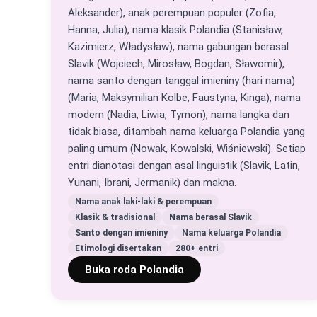
Aleksander), anak perempuan populer (Zofia,
Hanna, Julia), nama klasik Polandia (Stanisław,
Kazimierz, Władysław), nama gabungan berasal
Slavik (Wojciech, Mirosław, Bogdan, Sławomir),
nama santo dengan tanggal imieniny (hari nama)
(Maria, Maksymilian Kolbe, Faustyna, Kinga), nama
modern (Nadia, Liwia, Tymon), nama langka dan
tidak biasa, ditambah nama keluarga Polandia yang
paling umum (Nowak, Kowalski, Wiśniewski). Setiap
entri dianotasi dengan asal linguistik (Slavik, Latin,
Yunani, Ibrani, Jermanik) dan makna.
Nama anak laki-laki & perempuan
Klasik & tradisional
Nama berasal Slavik
Santo dengan imieniny
Nama keluarga Polandia
Etimologi disertakan
280+ entri
Buka roda Polandia