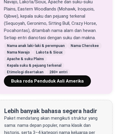
Navajo, Lakota/Sioux, Apache dan suku-suku
Plains, Eastern Woodlands (Mohawk, Iroquois,
Ojibwe), kepala suku dan pejuang terkenal
(Sequoyah, Geronimo, Sitting Bull, Crazy Horse,
Pocahontas), ditambah nama alam dan hewan.
Setiap entri dianotasi dengan suku dan makna.
Nama anak laki-laki & perempuan
Nama Cherokee
Nama Navajo
Lakota & Sioux
Apache & suku Plains
Kepala suku & pejuang terkenal
Etimologi disertakan
280+ entri
Buka roda Penduduk Asli Amerika
Lebih banyak bahasa segera hadir
Paket mendatang akan mengikuti struktur yang
sama: nama depan populer, nama klasik dan
historis, serta 3–4 kategori nama keluarga per