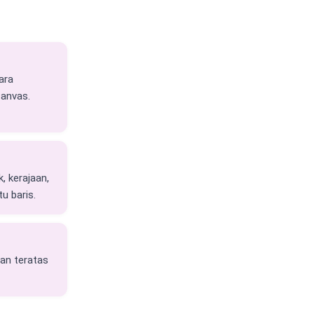
ara
Canvas.
, kerajaan,
u baris.
an teratas