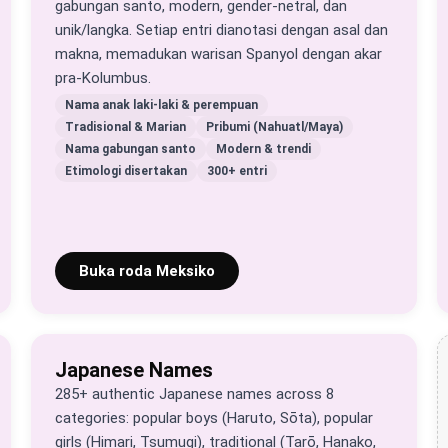
gabungan santo, modern, gender-netral, dan
unik/langka. Setiap entri dianotasi dengan asal dan
makna, memadukan warisan Spanyol dengan akar
pra-Kolumbus.
Nama anak laki-laki & perempuan
Tradisional & Marian
Pribumi (Nahuatl/Maya)
Nama gabungan santo
Modern & trendi
Etimologi disertakan
300+ entri
Buka roda Meksiko
Japanese Names
285+ authentic Japanese names across 8
categories: popular boys (Haruto, Sōta), popular
girls (Himari, Tsumugi), traditional (Tarō, Hanako,