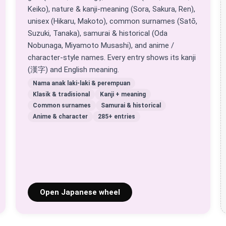
Keiko), nature & kanji-meaning (Sora, Sakura, Ren),
unisex (Hikaru, Makoto), common surnames (Satō,
Suzuki, Tanaka), samurai & historical (Oda
Nobunaga, Miyamoto Musashi), and anime /
character-style names. Every entry shows its kanji
(漢字) and English meaning.
Nama anak laki-laki & perempuan
Klasik & tradisional
Kanji + meaning
Common surnames
Samurai & historical
Anime & character
285+ entries
Open Japanese wheel