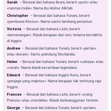
Sarah
– Berasal dari bahasa Ibrani, berarti «putri» atau
«nyonya mulia». Nama ibu leluhur Alkitab.
Christopher
– Berasal dari bahasa Yunani, berarti
«pembawa Kristus». Nama santo lambang penuntun.
Victoria
– Berasal dari bahasa Latin, berarti
«kemenangan». Klasik kerajaan dari ratu terlama bertakhta
di Inggris.
Andrew
– Berasal dari bahasa Yunani, berarti «jantan»
atau «berani». Santo pelindung Skotlandia.
Helen
– Berasal dari bahasa Yunani, berarti «cahaya» atau
«cerah». Nama klasik kecantikan legendaris.
Edward
– Berasal dari bahasa Inggris Kuno, berarti
«penjaga yang makmur». Nama kerajaan tak terhitung raja
Inggris.
Frances
– Berasal dari bahasa Latin, berarti «orang
Prancis» atau «merdeka». Klasik berkeanggunan feminin.
George
– Berasal dari bahasa Yunani, berarti «petani».