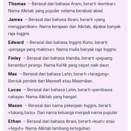
Thomas
– Berasal dari bahasa Aram, berarti «kembar».
Nama Alkitab yang populer selama berabad-abad.
James
– Berasal dari bahasa Ibrani, berarti «yang
menggantikan». Nama kerajaan dan Alkitab, dipakai banyak
raja Inggris.
Edward
– Berasal dari bahasa Inggris Kuno, berarti
«penjaga yang makmur». Nama mulia banyak raja Inggris.
Finley
– Berasal dari bahasa Irlandia, berarti «pejuang
berambut pirang». Nama Keltik yang cepat naik daun.
Max
– Berasal dari bahasa Latin, berarti «teragung».
Bentuk pendek dari Maxwell atau Maximilian.
Lucas
– Berasal dari bahasa Latin, berarti «pembawa
cahaya». Nama Alkitab yang hangat.
Mason
– Berasal dari nama pekerjaan Inggris, berarti
«tukang batu». Dari nama keluarga menjadi nama populer.
Ethan
– Berasal dari bahasa Ibrani, berarti «kuat» atau
«teguh». Nama Alkitab lambang keteguhan.