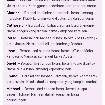
Anne
– Berasal dari bahasa Ibrani, berarti «rahmat» atau
«kemurahan». Keanggunan sederhana para ratu dan santa.
Charles
– Berasal dari bahasa Jermanik, berarti «orang
merdeka». Klasik kerajaan yang dipakai raja dan pangeran.
Catherine
– Berasal dari bahasa Yunani, berarti «murni».
Nama anggun yang dipakai banyak anggota kerajaan.
Peter
– Berasal dari bahasa Yunani, berarti «batu karang»
atau «batu». Nama rasul Alkitab lambang fondasi.
Jane
– Berasal dari bahasa Ibrani, berarti «Tuhan Maha
Pengasih». Nama abadi terkait karya Austen.
David
– Berasal dari bahasa Ibrani, berarti «yang dicintai».
Nama raja Alkitab lambang kepemimpinan.
Emma
– Berasal dari bahasa Jermanik, berarti «semesta»
atau «utuh». Klasik abad pertengahan yang bangkit kembali.
Michael
– Berasal dari bahasa Ibrani, berarti «siapa
seperti Tuhan». Nama malaikat agung lambang
perlindungan.