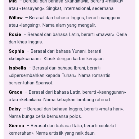
Mia
– Berasal dari bahasa Skandinavia, berarti «milikku»
atau «tersayang». Singkat, internasional, sederhana.
Willow
– Berasal dari bahasa Inggris, berarti «anggun»
atau «langsing». Nama alam yang mengalir.
Rosie
– Berasal dari bahasa Latin, berarti «mawar». Ceria
dan khas Inggris.
Sophia
– Berasal dari bahasa Yunani, berarti
«kebijaksanaan». Klasik dengan kaitan kerajaan.
Isabella
– Berasal dari bahasa Ibrani, berarti
«dipersembahkan kepada Tuhan». Nama romantis
bersentuhan Spanyol.
Grace
– Berasal dari bahasa Latin, berarti «keanggunan»
atau «kebaikan». Nama kebajikan lambang rahmat.
Daisy
– Berasal dari bahasa Inggris, berarti «mata hari».
Nama bunga ceria bernuansa polos.
Sienna
– Berasal dari bahasa Italia, berarti «cokelat
kemerahan». Nama artistik yang naik daun.