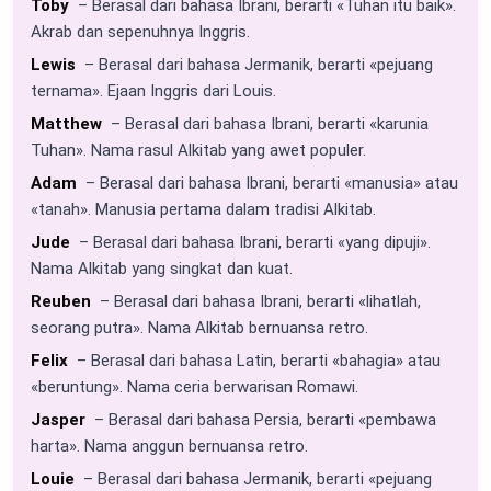
Toby
– Berasal dari bahasa Ibrani, berarti «Tuhan itu baik».
Akrab dan sepenuhnya Inggris.
Lewis
– Berasal dari bahasa Jermanik, berarti «pejuang
ternama». Ejaan Inggris dari Louis.
Matthew
– Berasal dari bahasa Ibrani, berarti «karunia
Tuhan». Nama rasul Alkitab yang awet populer.
Adam
– Berasal dari bahasa Ibrani, berarti «manusia» atau
«tanah». Manusia pertama dalam tradisi Alkitab.
Jude
– Berasal dari bahasa Ibrani, berarti «yang dipuji».
Nama Alkitab yang singkat dan kuat.
Reuben
– Berasal dari bahasa Ibrani, berarti «lihatlah,
seorang putra». Nama Alkitab bernuansa retro.
Felix
– Berasal dari bahasa Latin, berarti «bahagia» atau
«beruntung». Nama ceria berwarisan Romawi.
Jasper
– Berasal dari bahasa Persia, berarti «pembawa
harta». Nama anggun bernuansa retro.
Louie
– Berasal dari bahasa Jermanik, berarti «pejuang