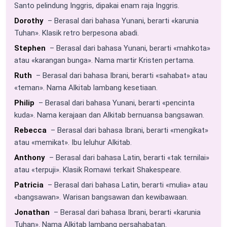
Santo pelindung Inggris, dipakai enam raja Inggris.
Dorothy
– Berasal dari bahasa Yunani, berarti «karunia
Tuhan». Klasik retro berpesona abadi.
Stephen
– Berasal dari bahasa Yunani, berarti «mahkota»
atau «karangan bunga». Nama martir Kristen pertama.
Ruth
– Berasal dari bahasa Ibrani, berarti «sahabat» atau
«teman». Nama Alkitab lambang kesetiaan.
Philip
– Berasal dari bahasa Yunani, berarti «pencinta
kuda». Nama kerajaan dan Alkitab bernuansa bangsawan.
Rebecca
– Berasal dari bahasa Ibrani, berarti «mengikat»
atau «memikat». Ibu leluhur Alkitab.
Anthony
– Berasal dari bahasa Latin, berarti «tak ternilai»
atau «terpuji». Klasik Romawi terkait Shakespeare.
Patricia
– Berasal dari bahasa Latin, berarti «mulia» atau
«bangsawan». Warisan bangsawan dan kewibawaan.
Jonathan
– Berasal dari bahasa Ibrani, berarti «karunia
Tuhan». Nama Alkitab lambang persahabatan.