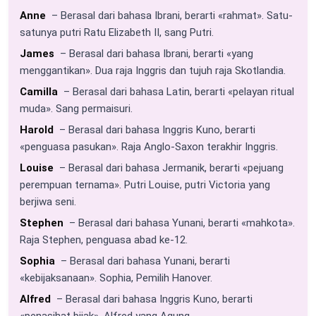
Anne
– Berasal dari bahasa Ibrani, berarti «rahmat». Satu-
satunya putri Ratu Elizabeth II, sang Putri.
James
– Berasal dari bahasa Ibrani, berarti «yang
menggantikan». Dua raja Inggris dan tujuh raja Skotlandia.
Camilla
– Berasal dari bahasa Latin, berarti «pelayan ritual
muda». Sang permaisuri.
Harold
– Berasal dari bahasa Inggris Kuno, berarti
«penguasa pasukan». Raja Anglo-Saxon terakhir Inggris.
Louise
– Berasal dari bahasa Jermanik, berarti «pejuang
perempuan ternama». Putri Louise, putri Victoria yang
berjiwa seni.
Stephen
– Berasal dari bahasa Yunani, berarti «mahkota».
Raja Stephen, penguasa abad ke-12.
Sophia
– Berasal dari bahasa Yunani, berarti
«kebijaksanaan». Sophia, Pemilih Hanover.
Alfred
– Berasal dari bahasa Inggris Kuno, berarti
«penasihat bijak». Alfred yang Agung.