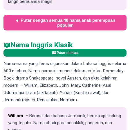
langit bernuansa magis.
👧 Putar dengan semua 40 nama anak perempuan
populer
📖
Nama Inggris Klasik
🎰 Putar semua
Nama-nama yang terus digunakan dalam bahasa Inggris selama
500+ tahun. Nama-nama ini muncul dalam catatan Domesday
Book, drama Shakespeare, novel Austen, dan akta kelahiran
modern — William, Elizabeth, John, Mary, Catherine. Asal
didominasi Ibrani (alkitabiah), Yunani (Kristen awal), dan
Jermanik (pasca-Penaklukan Norman).
William
– Berasal dari bahasa Jermanik, berarti «pelindung
yang teguh». Nama abadi para penakluk, pangeran, dan
penyair.