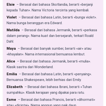
Elsie
– Berasal dari bahasa Skotlandia, berarti «berjanji
kepada Tuhan». Nama Victoria tercinta yang kembali.
Violet
– Berasal dari bahasa Latin, berarti «bunga violet».
Nama bunga beranggun era Edward.
Matilda
– Berasal dari bahasa Jermanik, berarti «perkasa
dalam perang». Nama kuat dan bersejarah, terkait Roald
Dahl.
Maya
– Berasal dari banyak sumber, berarti «air» atau
«khayalan». Nama internasional bernuansa lembut.
Alice
– Berasal dari bahasa Jermanik, berarti «mulia».
Klasik sastra dari Wonderland.
Emilia
– Berasal dari bahasa Latin, berarti «penyaing».
Bernuansa Shakespeare, lebih berhias dari Emily.
Elizabeth
– Berasal dari bahasa Ibrani, berarti «Tuhan
sumpahku». Klasik kerajaan yang dipakai para ratu.
Esme
– Berasal dari bahasa Prancis, berarti «dihormati»
atau «dicintai». Nama anggun yang naik daun.