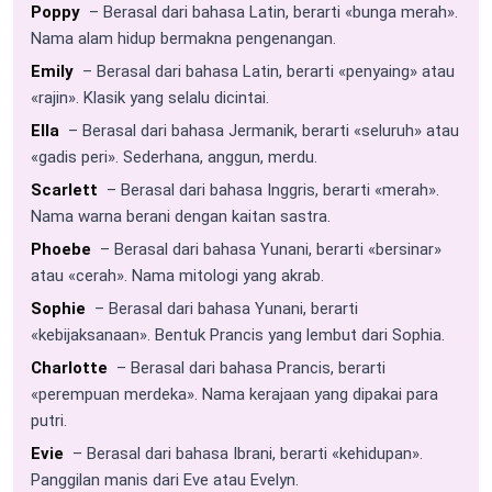
Poppy
– Berasal dari bahasa Latin, berarti «bunga merah».
Nama alam hidup bermakna pengenangan.
Emily
– Berasal dari bahasa Latin, berarti «penyaing» atau
«rajin». Klasik yang selalu dicintai.
Ella
– Berasal dari bahasa Jermanik, berarti «seluruh» atau
«gadis peri». Sederhana, anggun, merdu.
Scarlett
– Berasal dari bahasa Inggris, berarti «merah».
Nama warna berani dengan kaitan sastra.
Phoebe
– Berasal dari bahasa Yunani, berarti «bersinar»
atau «cerah». Nama mitologi yang akrab.
Sophie
– Berasal dari bahasa Yunani, berarti
«kebijaksanaan». Bentuk Prancis yang lembut dari Sophia.
Charlotte
– Berasal dari bahasa Prancis, berarti
«perempuan merdeka». Nama kerajaan yang dipakai para
putri.
Evie
– Berasal dari bahasa Ibrani, berarti «kehidupan».
Panggilan manis dari Eve atau Evelyn.