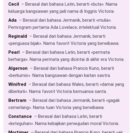
Cecil
– Berasal dari bahasa Latin, berarti «buta». Nama
keluarga bangsawan yang jadi nama di Inggris Victoria.
Ada
– Berasal dari bahasa Jermanik, berarti «mulia».
Pemrogram pertama Ada Lovelace; intelektual Victoria.
Reginald
– Berasal dari bahasa Jermanik, berarti
«penguasa bijak». Nama favorit Victoria yang berwibawa.
Pearl
– Berasal dari bahasa Latin, berarti «permata
berharga». Nama permata yang dicintai di akhir era Victoria.
Algernon
– Berasal dari bahasa Prancis Kuno, berarti
«berkumis». Nama bangsawan dengan kaitan sastra.
Winifred
– Berasal dari bahasa Wales, berarti «damai yang
diberkati». Nama favorit Victoria bernuansa santa.
Bertram
– Berasal dari bahasa Jermanik, berarti «gagak
cemerlang». Nama tuan Victoria yang berwibawa.
Constance
– Berasal dari bahasa Latin, berarti
«keteguhan». Nama kebajikan perwujudan moral Victoria.
Mortimer
– Berasal dari bahasa Prancis Kuno, berarti «air