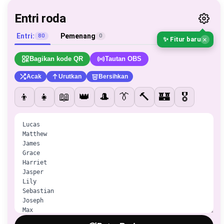
Entri roda
Entri:
Pemenang
80
0
×
✨ Fitur baru
Bagikan kode QR
Tautan OBS
Acak
Urutkan
Bersihkan
👦
👧
📖
👑
🎩
👔
🔨
🏰
🎖️