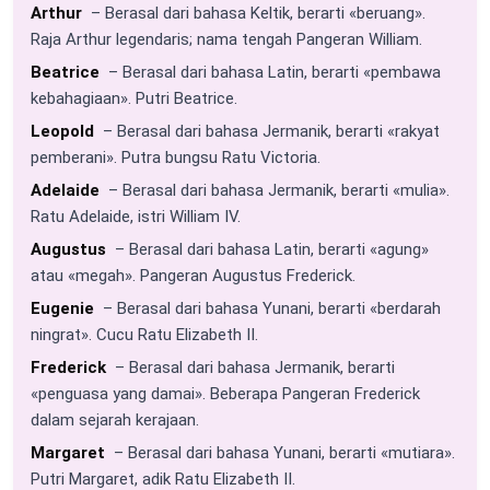
Arthur
– Berasal dari bahasa Keltik, berarti «beruang».
Raja Arthur legendaris; nama tengah Pangeran William.
Beatrice
– Berasal dari bahasa Latin, berarti «pembawa
kebahagiaan». Putri Beatrice.
Leopold
– Berasal dari bahasa Jermanik, berarti «rakyat
pemberani». Putra bungsu Ratu Victoria.
Adelaide
– Berasal dari bahasa Jermanik, berarti «mulia».
Ratu Adelaide, istri William IV.
Augustus
– Berasal dari bahasa Latin, berarti «agung»
atau «megah». Pangeran Augustus Frederick.
Eugenie
– Berasal dari bahasa Yunani, berarti «berdarah
ningrat». Cucu Ratu Elizabeth II.
Frederick
– Berasal dari bahasa Jermanik, berarti
«penguasa yang damai». Beberapa Pangeran Frederick
dalam sejarah kerajaan.
Margaret
– Berasal dari bahasa Yunani, berarti «mutiara».
Putri Margaret, adik Ratu Elizabeth II.