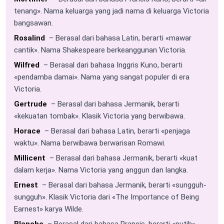
tenang». Nama keluarga yang jadi nama di keluarga Victoria
bangsawan.
Rosalind
– Berasal dari bahasa Latin, berarti «mawar
cantik». Nama Shakespeare berkeanggunan Victoria.
Wilfred
– Berasal dari bahasa Inggris Kuno, berarti
«pendamba damai». Nama yang sangat populer di era
Victoria.
Gertrude
– Berasal dari bahasa Jermanik, berarti
«kekuatan tombak». Klasik Victoria yang berwibawa.
Horace
– Berasal dari bahasa Latin, berarti «penjaga
waktu». Nama berwibawa berwarisan Romawi.
Millicent
– Berasal dari bahasa Jermanik, berarti «kuat
dalam kerja». Nama Victoria yang anggun dan langka.
Ernest
– Berasal dari bahasa Jermanik, berarti «sungguh-
sungguh». Klasik Victoria dari «The Importance of Being
Earnest» karya Wilde.
Blanche
– Berasal dari bahasa Prancis, berarti «putih».