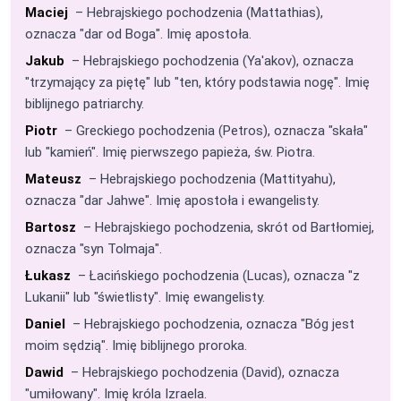
Maciej
– Hebrajskiego pochodzenia (Mattathias),
oznacza "dar od Boga". Imię apostoła.
Jakub
– Hebrajskiego pochodzenia (Ya'akov), oznacza
"trzymający za piętę" lub "ten, który podstawia nogę". Imię
biblijnego patriarchy.
Piotr
– Greckiego pochodzenia (Petros), oznacza "skała"
lub "kamień". Imię pierwszego papieża, św. Piotra.
Mateusz
– Hebrajskiego pochodzenia (Mattityahu),
oznacza "dar Jahwe". Imię apostoła i ewangelisty.
Bartosz
– Hebrajskiego pochodzenia, skrót od Bartłomiej,
oznacza "syn Tolmaja".
Łukasz
– Łacińskiego pochodzenia (Lucas), oznacza "z
Lukanii" lub "świetlisty". Imię ewangelisty.
Daniel
– Hebrajskiego pochodzenia, oznacza "Bóg jest
moim sędzią". Imię biblijnego proroka.
Dawid
– Hebrajskiego pochodzenia (David), oznacza
"umiłowany". Imię króla Izraela.