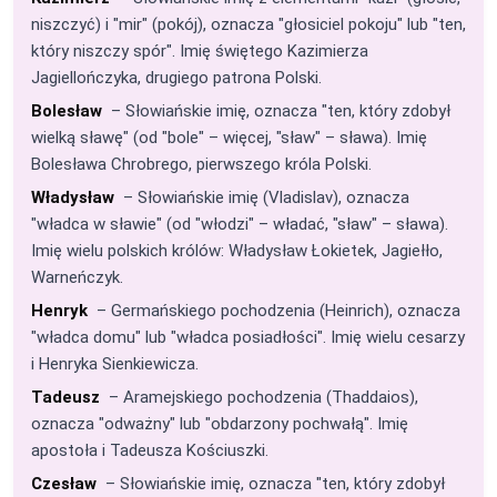
niszczyć) i "mir" (pokój), oznacza "głosiciel pokoju" lub "ten,
który niszczy spór". Imię świętego Kazimierza
Jagiellończyka, drugiego patrona Polski.
Bolesław
– Słowiańskie imię, oznacza "ten, który zdobył
wielką sławę" (od "bole" – więcej, "sław" – sława). Imię
Bolesława Chrobrego, pierwszego króla Polski.
Władysław
– Słowiańskie imię (Vladislav), oznacza
"władca w sławie" (od "włodzi" – władać, "sław" – sława).
Imię wielu polskich królów: Władysław Łokietek, Jagiełło,
Warneńczyk.
Henryk
– Germańskiego pochodzenia (Heinrich), oznacza
"władca domu" lub "władca posiadłości". Imię wielu cesarzy
i Henryka Sienkiewicza.
Tadeusz
– Aramejskiego pochodzenia (Thaddaios),
oznacza "odważny" lub "obdarzony pochwałą". Imię
apostoła i Tadeusza Kościuszki.
Czesław
– Słowiańskie imię, oznacza "ten, który zdobył