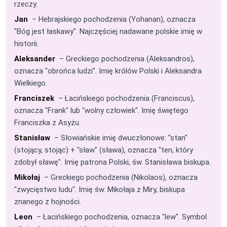
rzeczy.
Jan
– Hebrajskiego pochodzenia (Yohanan), oznacza
"Bóg jest łaskawy". Najczęściej nadawane polskie imię w
historii.
Aleksander
– Greckiego pochodzenia (Aleksandros),
oznacza "obrońca ludzi". Imię królów Polski i Aleksandra
Wielkiego.
Franciszek
– Łacińskiego pochodzenia (Franciscus),
oznacza "Frank" lub "wolny człowiek". Imię świętego
Franciszka z Asyżu.
Stanisław
– Słowiańskie imię dwuczłonowe: "stan"
(stojący, stojąc) + "sław" (sława), oznacza "ten, który
zdobył sławę". Imię patrona Polski, św. Stanisława biskupa.
Mikołaj
– Greckiego pochodzenia (Nikolaos), oznacza
"zwycięstwo ludu". Imię św. Mikołaja z Miry, biskupa
znanego z hojności.
Leon
– Łacińskiego pochodzenia, oznacza "lew". Symbol