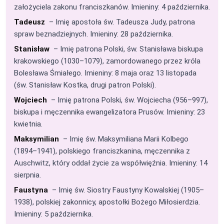
założyciela zakonu franciszkanów. Imieniny: 4 października.
Tadeusz
– Imię apostoła św. Tadeusza Judy, patrona
spraw beznadziejnych. Imieniny: 28 października.
Stanisław
– Imię patrona Polski, św. Stanisława biskupa
krakowskiego (1030–1079), zamordowanego przez króla
Bolesława Śmiałego. Imieniny: 8 maja oraz 13 listopada
(św. Stanisław Kostka, drugi patron Polski).
Wojciech
– Imię patrona Polski, św. Wojciecha (956–997),
biskupa i męczennika ewangelizatora Prusów. Imieniny: 23
kwietnia.
Maksymilian
– Imię św. Maksymiliana Marii Kolbego
(1894–1941), polskiego franciszkanina, męczennika z
Auschwitz, który oddał życie za współwięźnia. Imieniny: 14
sierpnia.
Faustyna
– Imię św. Siostry Faustyny Kowalskiej (1905–
1938), polskiej zakonnicy, apostołki Bożego Miłosierdzia.
Imieniny: 5 października.