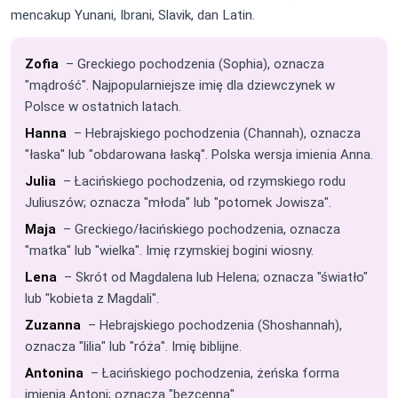
mencakup Yunani, Ibrani, Slavik, dan Latin.
Zofia
– Greckiego pochodzenia (Sophia), oznacza
"mądrość". Najpopularniejsze imię dla dziewczynek w
Polsce w ostatnich latach.
Hanna
– Hebrajskiego pochodzenia (Channah), oznacza
"łaska" lub "obdarowana łaską". Polska wersja imienia Anna.
Julia
– Łacińskiego pochodzenia, od rzymskiego rodu
Juliuszów; oznacza "młoda" lub "potomek Jowisza".
Maja
– Greckiego/łacińskiego pochodzenia, oznacza
"matka" lub "wielka". Imię rzymskiej bogini wiosny.
Lena
– Skrót od Magdalena lub Helena; oznacza "światło"
lub "kobieta z Magdali".
Zuzanna
– Hebrajskiego pochodzenia (Shoshannah),
oznacza "lilia" lub "róża". Imię biblijne.
Antonina
– Łacińskiego pochodzenia, żeńska forma
imienia Antoni; oznacza "bezcenna".