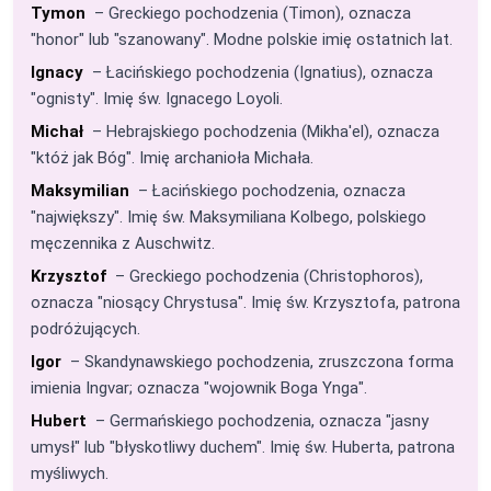
Tymon
– Greckiego pochodzenia (Timon), oznacza
"honor" lub "szanowany". Modne polskie imię ostatnich lat.
Ignacy
– Łacińskiego pochodzenia (Ignatius), oznacza
"ognisty". Imię św. Ignacego Loyoli.
Michał
– Hebrajskiego pochodzenia (Mikha'el), oznacza
"któż jak Bóg". Imię archanioła Michała.
Maksymilian
– Łacińskiego pochodzenia, oznacza
"największy". Imię św. Maksymiliana Kolbego, polskiego
męczennika z Auschwitz.
Krzysztof
– Greckiego pochodzenia (Christophoros),
oznacza "niosący Chrystusa". Imię św. Krzysztofa, patrona
podróżujących.
Igor
– Skandynawskiego pochodzenia, zruszczona forma
imienia Ingvar; oznacza "wojownik Boga Ynga".
Hubert
– Germańskiego pochodzenia, oznacza "jasny
umysł" lub "błyskotliwy duchem". Imię św. Huberta, patrona
myśliwych.