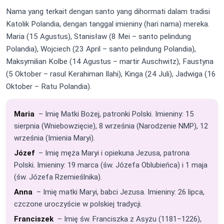
Nama yang terkait dengan santo yang dihormati dalam tradisi
Katolik Polandia, dengan tanggal imieniny (hari nama) mereka.
Maria (15 Agustus), Stanisław (8 Mei – santo pelindung
Polandia), Wojciech (23 April – santo pelindung Polandia),
Maksymilian Kolbe (14 Agustus – martir Auschwitz), Faustyna
(5 Oktober – rasul Kerahiman Ilahi), Kinga (24 Juli), Jadwiga (16
Oktober – Ratu Polandia).
Maria
– Imię Matki Bożej, patronki Polski. Imieniny: 15
sierpnia (Wniebowzięcie), 8 września (Narodzenie NMP), 12
września (Imienia Maryi).
Józef
– Imię męża Maryi i opiekuna Jezusa, patrona
Polski. Imieniny: 19 marca (św. Józefa Oblubieńca) i 1 maja
(św. Józefa Rzemieślnika).
Anna
– Imię matki Maryi, babci Jezusa. Imieniny: 26 lipca,
czczone uroczyście w polskiej tradycji.
Franciszek
– Imię św. Franciszka z Asyżu (1181–1226),