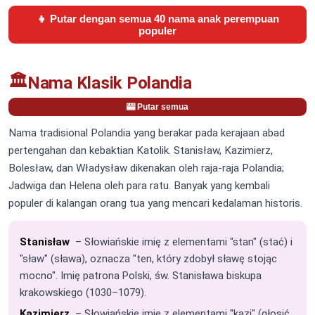
👧 Putar dengan semua 40 nama anak perempuan
populer
🏛️
Nama Klasik Polandia
🎰 Putar semua
Nama tradisional Polandia yang berakar pada kerajaan abad
pertengahan dan kebaktian Katolik. Stanisław, Kazimierz,
Bolesław, dan Władysław dikenakan oleh raja-raja Polandia;
Jadwiga dan Helena oleh para ratu. Banyak yang kembali
populer di kalangan orang tua yang mencari kedalaman historis.
Stanisław
– Słowiańskie imię z elementami "stan" (stać) i
"sław" (sława), oznacza "ten, który zdobył sławę stojąc
mocno". Imię patrona Polski, św. Stanisława biskupa
krakowskiego (1030–1079).
Kazimierz
– Słowiańskie imię z elementami "kazi" (głosić,