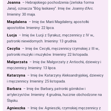
Joanna
– Hebrajskiego pochodzenia (żeńska forma
Jana), oznacza "Bóg łaskawy". Imię św. Joanny d'Arc.
Imieniny: 30 maja.
Magdalena
– Imię św. Marii Magdaleny, apostołki
apostołów. Imieniny: 22 lipca.
Łucja
– Imię św. Łucji z Syrakuz, męczennicy z IV w.,
patronki niewidomych. Imieniny: 13 grudnia.
Cecylia
– Imię św. Cecylii, męczennicy rzymskiej z III w.,
patronki muzyki i muzyków. Imieniny: 22 listopada.
Małgorzata
– Imię św. Małgorzaty z Antiochii, dziewicy i
męczennicy. Imieniny: 13 lipca.
Katarzyna
– Imię św. Katarzyny Aleksandryjskiej, dziewicy
i męczennicy. Imieniny: 25 listopada.
Barbara
– Imię św. Barbary, patronki górników i
artylerzystów. Imieniny: 4 grudnia, hucznie obchodzone na
Śląsku.
Agnieszka
– Imię św. Agnieszki, rzymskiej męczennicy z