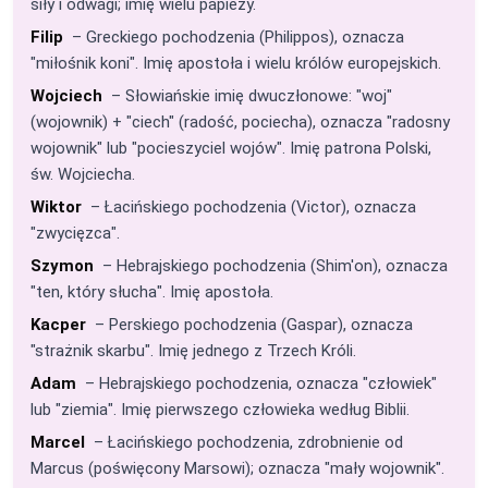
siły i odwagi; imię wielu papieży.
Filip
– Greckiego pochodzenia (Philippos), oznacza
"miłośnik koni". Imię apostoła i wielu królów europejskich.
Wojciech
– Słowiańskie imię dwuczłonowe: "woj"
(wojownik) + "ciech" (radość, pociecha), oznacza "radosny
wojownik" lub "pocieszyciel wojów". Imię patrona Polski,
św. Wojciecha.
Wiktor
– Łacińskiego pochodzenia (Victor), oznacza
"zwycięzca".
Szymon
– Hebrajskiego pochodzenia (Shim'on), oznacza
"ten, który słucha". Imię apostoła.
Kacper
– Perskiego pochodzenia (Gaspar), oznacza
"strażnik skarbu". Imię jednego z Trzech Króli.
Adam
– Hebrajskiego pochodzenia, oznacza "człowiek"
lub "ziemia". Imię pierwszego człowieka według Biblii.
Marcel
– Łacińskiego pochodzenia, zdrobnienie od
Marcus (poświęcony Marsowi); oznacza "mały wojownik".