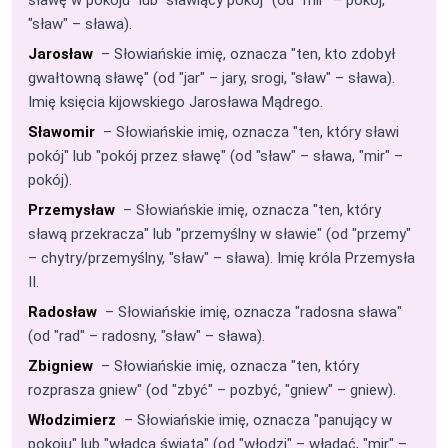
"sław" – sława).
Jarosław
– Słowiańskie imię, oznacza "ten, kto zdobył
gwałtowną sławę" (od "jar" – jary, srogi, "sław" – sława).
Imię księcia kijowskiego Jarosława Mądrego.
Sławomir
– Słowiańskie imię, oznacza "ten, który sławi
pokój" lub "pokój przez sławę" (od "sław" – sława, "mir" –
pokój).
Przemysław
– Słowiańskie imię, oznacza "ten, który
sławą przekracza" lub "przemyślny w sławie" (od "przemy"
– chytry/przemyślny, "sław" – sława). Imię króla Przemysła
II.
Radosław
– Słowiańskie imię, oznacza "radosna sława"
(od "rad" – radosny, "sław" – sława).
Zbigniew
– Słowiańskie imię, oznacza "ten, który
rozprasza gniew" (od "zbyć" – pozbyć, "gniew" – gniew).
Włodzimierz
– Słowiańskie imię, oznacza "panujący w
pokoju" lub "władca świata" (od "włodzi" – władać, "mir" –