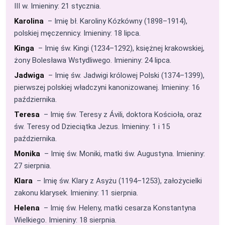
III w. Imieniny: 21 stycznia.
Karolina
– Imię bł. Karoliny Kózkówny (1898–1914),
polskiej męczennicy. Imieniny: 18 lipca.
Kinga
– Imię św. Kingi (1234–1292), księżnej krakowskiej,
żony Bolesława Wstydliwego. Imieniny: 24 lipca.
Jadwiga
– Imię św. Jadwigi królowej Polski (1374–1399),
pierwszej polskiej władczyni kanonizowanej. Imieniny: 16
października.
Teresa
– Imię św. Teresy z Ávili, doktora Kościoła, oraz
św. Teresy od Dzieciątka Jezus. Imieniny: 1 i 15
października.
Monika
– Imię św. Moniki, matki św. Augustyna. Imieniny:
27 sierpnia.
Klara
– Imię św. Klary z Asyżu (1194–1253), założycielki
zakonu klarysek. Imieniny: 11 sierpnia.
Helena
– Imię św. Heleny, matki cesarza Konstantyna
Wielkiego. Imieniny: 18 sierpnia.