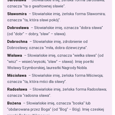
oznacza "ta o gwałtownej sławie".
Sławomira
– Słowiańskie imię, żeńska forma Sławomira;
oznacza "ta, która sławi pokój".
Dobrosława
– Słowiańskie imię, oznacza "dobra sława"
(od "dobr" – dobry, "sław" – sława).
Dobrochna
– Słowiańskie imię, zdrobnienie od
Dobrosławy; oznacza "miła, dobra dziewczyna".
Wisława
– Słowiańskie imię, oznacza "wielka sława" (od
"wisz" – wisieć/wysoki, "sław" – sława). Imię poetki
Wisławy Szymborskiej, laureatki Nagrody Nobla.
Mścisława
– Słowiańskie imię, żeńska forma Mściwoja;
oznacza "ta, która mści dla sławy".
Radosława
– Słowiańskie imię, żeńska forma Radosława;
oznacza "radosna sława".
Bożena
– Słowiańskie imię, oznacza "boska" lub
"obdarowana przez Boga" (od "Bog" – Bóg). Imię czeskiej