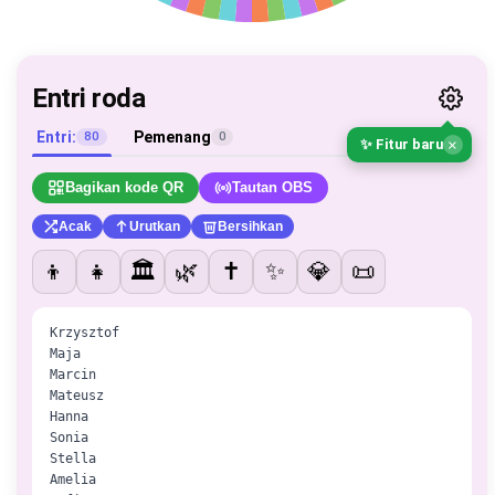
Entri roda
Entri:
Pemenang
80
0
×
✨ Fitur baru
Bagikan kode QR
Tautan OBS
Acak
Urutkan
Bersihkan
👦
👧
🏛️
🌿
✝️
✨
💎
📜