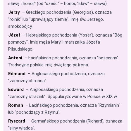
sławę i honor" (od "cześć" – honor, "sław" – sława).
Jerzy
– Greckiego pochodzenia (Georgios), oznacza
"rolnik" lub "uprawiający ziemię". Imię św. Jerzego,
smokobójcy.
Józef
– Hebrajskiego pochodzenia (Yosef), oznacza "Bóg
pomnoży". Imię męża Maryi i marszałka Józefa
Piłsudskiego.
Antoni
– Łacińskiego pochodzenia, oznacza "bezcenny".
Tradycyjne polskie imię świętego patrona.
Edmund
– Anglosaskiego pochodzenia, oznacza
"zamożny obrońca".
Edward
– Anglosaskiego pochodzenia, oznacza
"zamożny strażnik". Spopularyzowane w Polsce w XIX w.
Roman
– Łacińskiego pochodzenia, oznacza "Rzymianin"
lub "pochodzący z Rzymu".
Ryszard
– Germańskiego pochodzenia (Richard), oznacza
"silny władca".