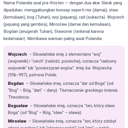
Nama Polandia asal pra-Kristen — dengan dua akar Slavik yang
dipadukan, menggabungkan konsep seperti mir (damai), sław
(kemuliaan), bog (Tuhan), woj (pejuang), rad (sukacita). Wojciech
(pejuang yang gembira), Mirosław (damai dan kemuliaan),
Bogdan (anugerah Tuhan), Sławomir (terkenal karena
kedamaian). Membawa warisan paling awal Polandia.
Wojciech
– Słowiańskie imię z elementami "woj"
(wojownik) i "ciech" (radość, pociecha), oznacza "radosny
wojownik" lub "pocieszyciel wojów". Imię św. Wojciecha
(956–997), patrona Polski.
Bogdan
– Słowiańskie imię, oznacza "dar od Boga" (od
"Bog" – Bóg, "dan" – dany). Tłumaczenie greckiego imienia
Theodoros.
Bogusław
– Słowiańskie imię, oznacza "ten, który sławi
Boga" (od "Bog" – Bóg, "sław" – sława).
Mirosław
– Słowiańskie imię, oznacza "ten, który zdobył
sławę w pokoju" lub "sławiący pokój" (od "mir" – pokój,