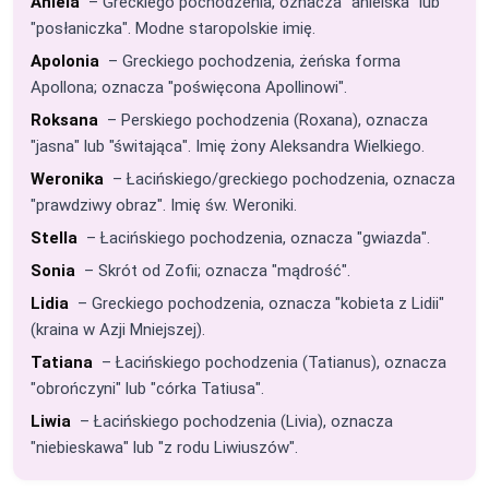
Aniela
– Greckiego pochodzenia, oznacza "anielska" lub
"posłaniczka". Modne staropolskie imię.
Apolonia
– Greckiego pochodzenia, żeńska forma
Apollona; oznacza "poświęcona Apollinowi".
Roksana
– Perskiego pochodzenia (Roxana), oznacza
"jasna" lub "świtająca". Imię żony Aleksandra Wielkiego.
Weronika
– Łacińskiego/greckiego pochodzenia, oznacza
"prawdziwy obraz". Imię św. Weroniki.
Stella
– Łacińskiego pochodzenia, oznacza "gwiazda".
Sonia
– Skrót od Zofii; oznacza "mądrość".
Lidia
– Greckiego pochodzenia, oznacza "kobieta z Lidii"
(kraina w Azji Mniejszej).
Tatiana
– Łacińskiego pochodzenia (Tatianus), oznacza
"obrończyni" lub "córka Tatiusa".
Liwia
– Łacińskiego pochodzenia (Livia), oznacza
"niebieskawa" lub "z rodu Liwiuszów".