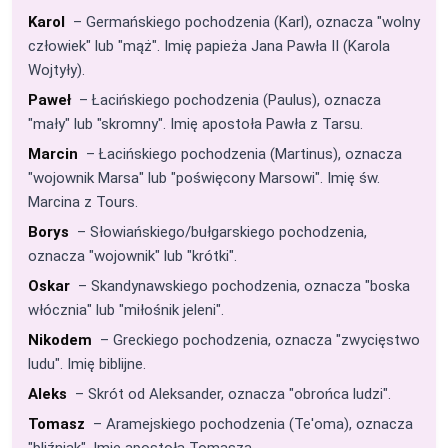
Karol
– Germańskiego pochodzenia (Karl), oznacza "wolny
człowiek" lub "mąż". Imię papieża Jana Pawła II (Karola
Wojtyły).
Paweł
– Łacińskiego pochodzenia (Paulus), oznacza
"mały" lub "skromny". Imię apostoła Pawła z Tarsu.
Marcin
– Łacińskiego pochodzenia (Martinus), oznacza
"wojownik Marsa" lub "poświęcony Marsowi". Imię św.
Marcina z Tours.
Borys
– Słowiańskiego/bułgarskiego pochodzenia,
oznacza "wojownik" lub "krótki".
Oskar
– Skandynawskiego pochodzenia, oznacza "boska
włócznia" lub "miłośnik jeleni".
Nikodem
– Greckiego pochodzenia, oznacza "zwycięstwo
ludu". Imię biblijne.
Aleks
– Skrót od Aleksander, oznacza "obrońca ludzi".
Tomasz
– Aramejskiego pochodzenia (Te'oma), oznacza
"bliźniak". Imię apostoła Tomasza.