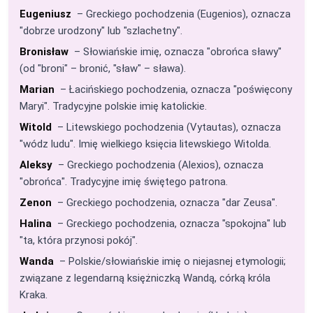
Eugeniusz
– Greckiego pochodzenia (Eugenios), oznacza
"dobrze urodzony" lub "szlachetny".
Bronisław
– Słowiańskie imię, oznacza "obrońca sławy"
(od "broni" – bronić, "sław" – sława).
Marian
– Łacińskiego pochodzenia, oznacza "poświęcony
Maryi". Tradycyjne polskie imię katolickie.
Witold
– Litewskiego pochodzenia (Vytautas), oznacza
"wódz ludu". Imię wielkiego księcia litewskiego Witolda.
Aleksy
– Greckiego pochodzenia (Alexios), oznacza
"obrońca". Tradycyjne imię świętego patrona.
Zenon
– Greckiego pochodzenia, oznacza "dar Zeusa".
Halina
– Greckiego pochodzenia, oznacza "spokojna" lub
"ta, która przynosi pokój".
Wanda
– Polskie/słowiańskie imię o niejasnej etymologii;
związane z legendarną księżniczką Wandą, córką króla
Kraka.