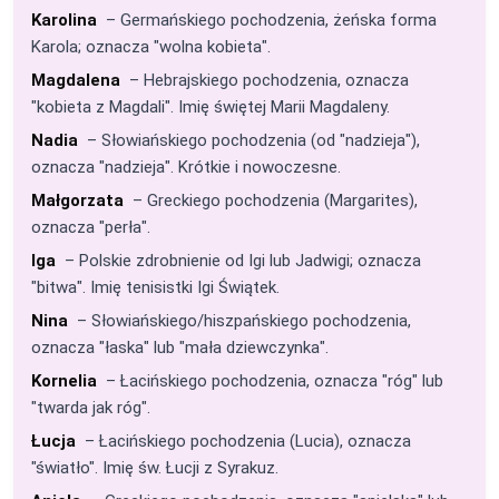
Karolina
– Germańskiego pochodzenia, żeńska forma
Karola; oznacza "wolna kobieta".
Magdalena
– Hebrajskiego pochodzenia, oznacza
"kobieta z Magdali". Imię świętej Marii Magdaleny.
Nadia
– Słowiańskiego pochodzenia (od "nadzieja"),
oznacza "nadzieja". Krótkie i nowoczesne.
Małgorzata
– Greckiego pochodzenia (Margarites),
oznacza "perła".
Iga
– Polskie zdrobnienie od Igi lub Jadwigi; oznacza
"bitwa". Imię tenisistki Igi Świątek.
Nina
– Słowiańskiego/hiszpańskiego pochodzenia,
oznacza "łaska" lub "mała dziewczynka".
Kornelia
– Łacińskiego pochodzenia, oznacza "róg" lub
"twarda jak róg".
Łucja
– Łacińskiego pochodzenia (Lucia), oznacza
"światło". Imię św. Łucji z Syrakuz.