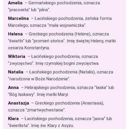
Amelia
– Germańskiego pochodzenia, oznacza
"pracowita" lub "pilna".
Marcelina
– Łacińskiego pochodzenia, żeńska forma
Marcelego; oznacza "mała wojowniczka".
Helena
– Greckiego pochodzenia (Helene), oznacza
"światło" lub "promień słońca". Imię świętej Heleny, matki
cesarza Konstantyna.
Wiktoria
– Łacińskiego pochodzenia, oznacza
"zwycięstwo". Imię rzymskiej bogini zwycięstwa.
Natalia
– Łacińskiego pochodzenia (Natalis), oznacza
"narodzona w Boże Narodzenie".
Anna
– Hebrajskiego pochodzenia, oznacza "łaska" lub
"Bóg łaskawy". Imię matki Maryi.
Anastazja
– Greckiego pochodzenia (Anastasia),
oznacza "zmartwychwstanie".
Klara
– Łacińskiego pochodzenia, oznacza "jasna" lub
"świetlista". Imię św. Klary z Asyżu.