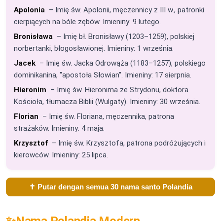
Apolonia
– Imię św. Apolonii, męczennicy z III w., patronki
cierpiących na bóle zębów. Imieniny: 9 lutego.
Bronisława
– Imię bł. Bronisławy (1203–1259), polskiej
norbertanki, błogosławionej. Imieniny: 1 września.
Jacek
– Imię św. Jacka Odrowąża (1183–1257), polskiego
dominikanina, "apostoła Słowian". Imieniny: 17 sierpnia.
Hieronim
– Imię św. Hieronima ze Strydonu, doktora
Kościoła, tłumacza Biblii (Wulgaty). Imieniny: 30 września.
Florian
– Imię św. Floriana, męczennika, patrona
strażaków. Imieniny: 4 maja.
Krzysztof
– Imię św. Krzysztofa, patrona podróżujących i
kierowców. Imieniny: 25 lipca.
✝️ Putar dengan semua 30 nama santo Polandia
✨
Nama Polandia Modern