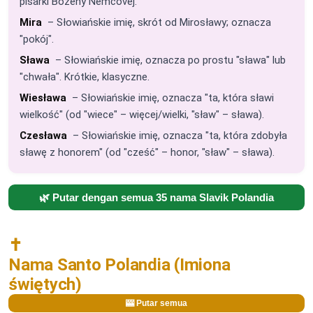
pisarki Boženy Němcovej.
Mira
– Słowiańskie imię, skrót od Mirosławy; oznacza
"pokój".
Sława
– Słowiańskie imię, oznacza po prostu "sława" lub
"chwała". Krótkie, klasyczne.
Wiesława
– Słowiańskie imię, oznacza "ta, która sławi
wielkość" (od "wiece" – więcej/wielki, "sław" – sława).
Czesława
– Słowiańskie imię, oznacza "ta, która zdobyła
sławę z honorem" (od "cześć" – honor, "sław" – sława).
🌿 Putar dengan semua 35 nama Slavik Polandia
✝️
Nama Santo Polandia (Imiona
świętych)
🎰 Putar semua