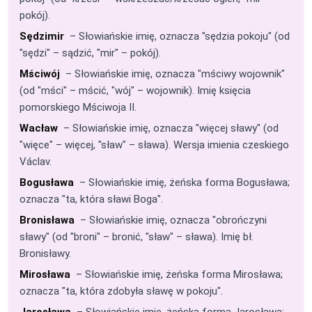
pokój).
Sędzimir
– Słowiańskie imię, oznacza "sędzia pokoju" (od
"sędzi" – sądzić, "mir" – pokój).
Mściwój
– Słowiańskie imię, oznacza "mściwy wojownik"
(od "mści" – mścić, "wój" – wojownik). Imię księcia
pomorskiego Mściwoja II.
Wacław
– Słowiańskie imię, oznacza "więcej sławy" (od
"więce" – więcej, "sław" – sława). Wersja imienia czeskiego
Václav.
Bogusława
– Słowiańskie imię, żeńska forma Bogusława;
oznacza "ta, która sławi Boga".
Bronisława
– Słowiańskie imię, oznacza "obrończyni
sławy" (od "broni" – bronić, "sław" – sława). Imię bł.
Bronisławy.
Mirosława
– Słowiańskie imię, żeńska forma Mirosława;
oznacza "ta, która zdobyła sławę w pokoju".
Jarosława
– Słowiańskie imię, żeńska forma Jarosława;