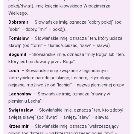
pokój/świat). Imię księcia kijowskiego Włodzimierza
Wielkiego.
Dobromir
– Słowiańskie imię, oznacza "dobry pokój" (od
"dobr" – dobry, "mir" – pokój).
Tomisław
– Słowiańskie imię, oznacza "ten, który ucisza
sławą" (od "tomi" – tłumić/uciszać, "sław" – sława).
Bogumił
– Słowiańskie imię, oznacza "miły Bogu" lub "ten,
który jest umiłowany przez Boga".
Lech
– Słowiańskie imię związane z legendarnym
założycielem narodu polskiego, Lechem; etymologia
niejasna, możliwe że od "lechici" – nazwa plemiennej grupy.
Lechosław
– Słowiańskie imię, oznacza "sławny w
plemieniu Lecha".
Świętosław
– Słowiańskie imię, oznacza "ten, kto zdobył
świętą sławę" (od "święt" – święty, "sław" – sława).
Krzesimir
– Słowiańskie imię, oznacza "wskrzeszający
pokój" (od "krzesi" – wskrzeszać/krzesać ogień, "mir" –