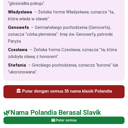
"głosicielka pokoju".
Władysława
– Żeńska forma Władysława; oznacza "ta,
która włada w sławie".
Genowefa
– Germańskiego pochodzenia (Genovefa),
oznacza "córka plemienia". Imię św. Genowefy, patronki
Paryża.
Czesława
– Żeńska forma Czesława; oznacza "ta, która
zdobyła sławę z honorem".
Stefania
– Greckiego pochodzenia, oznacza "korona" lub
"ukoronowana".
🏛️ Putar dengan semua 35 nama klasik Polandia
🌿
Nama Polandia Berasal Slavik
🎰 Putar semua