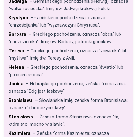
Jadwiga
– Germańskiego pochodzenia (Hedwig), oznacza
"walka i ucieczka". Imię św. Jadwigi królowej Polski.
Krystyna
– Łacińskiego pochodzenia, oznacza
"chrześcijanka" lub "wyznawczyni Chrystusa".
Barbara
– Greckiego pochodzenia, oznacza "obca" lub
"cudzoziemka". Imię św. Barbary, patronki górników.
Teresa
– Greckiego pochodzenia, oznacza "żniwiarka" lub
"myśliwa". Imię św. Teresy z Ávili.
Helena
– Greckiego pochodzenia, oznacza "światło" lub
"promień słońca".
Janina
– Hebrajskiego pochodzenia, żeńska forma Jana;
oznacza "Bóg jest łaskawy".
Bronisława
– Słowiańskie imię, żeńska forma Bronisława;
oznacza "obrończyni sławy".
Stanisława
– Żeńska forma Stanisława; oznacza "ta,
która stoi mocno w sławie".
Kazimiera
– Żeńska forma Kazimierza; oznacza