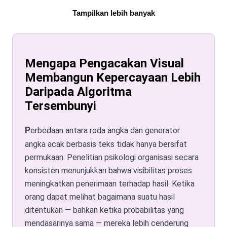
menemukan bahwa 84% pengembang indie
algoritma distribusi seragam, dengan titik
Tampilkan lebih banyak
membuat prototipe mekanik game dengan
berhenti diacak secara independen
alat pengacakan berbasis browser
sebelum animasi dimulai. Proses berputar
sebelum mengimplementasikan solusi
visual memberikan transparansi — semua
kustom.
peserta mengamati peristiwa pemilihan
Mengapa Pengacakan Visual
Pelatihan olahraga dan pemilihan tim
yang sama, yang oleh penelitian perilaku
Membangun Kepercayaan Lebih
yang adil
organisasi diidentifikasi sebagai pendorong
Daripada Algoritma
utama keadilan prosedural.
Pelatih menggunakan roda untuk
Tersembunyi
penugasan drill, nomor pemain, dan
Apakah roda angka bekerja di
pengacakan urutan pertandingan. National
perangkat seluler?
Perbedaan antara roda angka dan generator
Federation of State High School
angka acak berbasis teks tidak hanya bersifat
Roda angka responsif dan bekerja di
Associations merekomendasikan pemilihan
permukaan. Penelitian psikologi organisasi secara
browser smartphone, tablet, dan desktop.
acak untuk penempatan tim yang adil di
konsisten menunjukkan bahwa visibilitas proses
Alat ini berjalan sebagai Progressive Web
bracket turnamen. Proses berputar visual
meningkatkan penerimaan terhadap hasil. Ketika
App (PWA) — setelah aplikasi dimuat
memungkinkan atlet mengamati pemilihan,
orang dapat melihat bagaimana suatu hasil
dengan koneksi internet awal, alat dapat
yang meningkatkan kepercayaan pada
ditentukan — bahkan ketika probabilitas yang
beroperasi dengan konektivitas terbatas.
metode penugasan.
Tidak diperlukan unduhan dari app store.
mendasarinya sama — mereka lebih cenderung