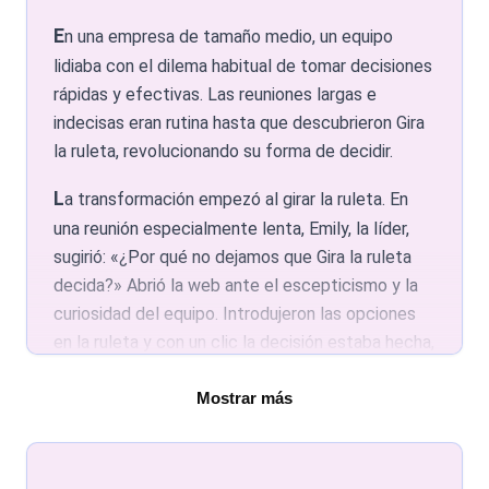
quién recibe el reconocimiento o tareas
En una empresa de tamaño medio, un equipo
especiales, mejorando engagement y
lidiaba con el dilema habitual de tomar decisiones
sorpresa.
rápidas y efectivas. Las reuniones largas e
Decisiones rápidas en gestión
indecisas eran rutina hasta que descubrieron Gira
la ruleta, revolucionando su forma de decidir.
Para decisiones de gestión, el generador
aleatorio de Gira la ruleta simplifica las
La transformación empezó al girar la ruleta. En
elecciones. Ya sea para proyectos,
una reunión especialmente lenta, Emily, la líder,
actividades de oficina o dónde comer,
sugirió: «¿Por qué no dejamos que Gira la ruleta
añade equidad y diversión.
decida?» Abrió la web ante el escepticismo y la
Revolucionar reuniones con selección
curiosidad del equipo. Introdujeron las opciones
aleatoria
en la ruleta y con un clic la decisión estaba hecha,
Empieza las reuniones con un giro de la
rompiendo el bloqueo y rejuveneciendo al equipo.
ruleta. Este enfoque divertido ayuda a
Mostrar más
El sorteo de nombres se convirtió en su
decidir temas, turnos o recompensas. El
sorteo de números puede usarse para
herramienta para delegar tareas. Al introducir
plazos o números de proyecto,
nombres en la ruleta de nombres, la asignación