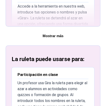
Accede a la herramienta en nuestra web,
introduce tus opciones o nombres y pulsa
«Girar». La ruleta se detendrá al azar en
una opción, ofreciendo una forma divertida
e imparcial de elegir.
Mostrar más
Límite de opciones en la ruleta
No hay un máximo estricto de opciones,
pero para mejor rendimiento y claridad se
La ruleta puede usarse para:
recomienda no abusar de la cantidad. Para
listas largas, considera repartirlas en varias
ruletas.
Participación en clase
Guardar ruletas personalizadas
Un profesor usa Gira la ruleta para elegir al
Por ahora no es posible guardar ruletas
azar a alumnos en actividades como
personalizadas para usarlas más tarde.
quizzes o formación de grupos. Al
introducir todos los nombres en la ruleta,
Coste del sorteo de nombres