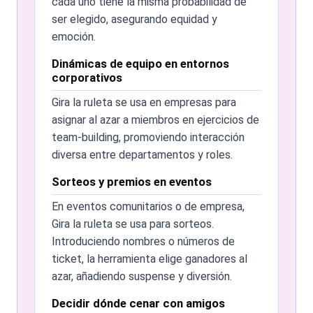
cada uno tiene la misma probabilidad de
Gira la ruleta es totalmente gratis para uso
ser elegido, asegurando equidad y
básico. Funciones avanzadas pueden estar
emoción.
disponibles en cuentas premium.
Dinámicas de equipo en entornos
corporativos
Gira la ruleta en educación
Gira la ruleta se usa en empresas para
¡Por supuesto! Gira la ruleta es un recurso
asignar al azar a miembros en ejercicios de
excelente para profesores, mejorando
team-building, promoviendo interacción
actividades como quizzes y participación
diversa entre departamentos y roles.
en clase mediante selecciones aleatorias.
Sorteos y premios en eventos
¿Hace falta internet?
En eventos comunitarios o de empresa,
Sí, hace falta conexión a internet para usar
Gira la ruleta se usa para sorteos.
Gira la ruleta, ya que funciona en línea.
Introduciendo nombres o números de
Si la ruleta no funciona
ticket, la herramienta elige ganadores al
azar, añadiendo suspense y diversión.
Si la ruleta falla, prueba a actualizar la
página o comprobar tu conexión. Para
Decidir dónde cenar con amigos
problemas persistentes, nuestro equipo