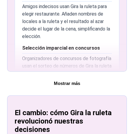
Amigos indecisos usan Gira la ruleta para
de soporte puede ayudarte.
elegir restaurante. Añaden nombres de
Normas de contenido
locales a la ruleta y el resultado al azar
decide el lugar de la cena, simplificando la
Los usuarios deben respetar un contenido
elección.
adecuado y respetuoso. La herramienta
está pensada para usos positivos,
Selección imparcial en concursos
constructivos y divertidos.
Organizadores de concursos de fotografía
usan el sorteo de números de Gira la ruleta
para elegir números de participación de
forma imparcial, asegurando equidad en la
Mostrar más
evaluación.
Reconocimiento de empleados con la
ruleta de nombres
El cambio: cómo Gira la ruleta
Usa la ruleta de nombres de Gira la ruleta
revolucionó nuestras
para reconocer a empleados. Se
decisiones
introducen los nombres y un giro decide